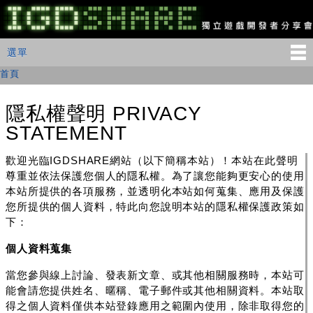
移
至
主
IGDSHARE
主選單
選單
內
獨
立
容
首頁
您在這裡
遊
戲
開
隱私權聲明 PRIVACY
發
STATEMENT
者
分
享
歡迎光臨IGDSHARE網站（以下簡稱本站）！本站在此聲明
會
尊重並依法保護您個人的隱私權。為了讓您能夠更安心的使用
本站所提供的各項服務，並透明化本站如何蒐集、應用及保護
您所提供的個人資料，特此向您說明本站的隱私權保護政策如
下：
個人資料蒐集
當您參與線上討論、發表新文章、或其他相關服務時，本站可
能會請您提供姓名、暱稱、電子郵件或其他相關資料。本站取
得之個人資料僅供本站登錄應用之範圍內使用
，除非取得您的