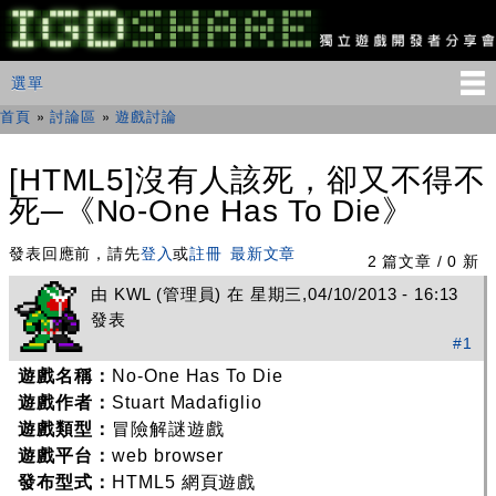
移
至
主
IGDSHARE
主選單
選單
內
獨
立
容
首頁
»
討論區
»
遊戲討論
您在這裡
遊
戲
開
[HTML5]沒有人該死，卻又不得不
發
死─《No-One Has To Die》
者
分
享
發表回應前，請先
登入
或
註冊
最新文章
2 篇文章 / 0 新
會
由
KWL
(管理員) 在 星期三,04/10/2013 - 16:13
發表
#1
遊戲名稱：
No-One Has To Die
遊戲作者：
Stuart Madafiglio
遊戲類型：
冒險解謎遊戲
遊戲平台：
web browser
發布型式：
HTML5 網頁遊戲