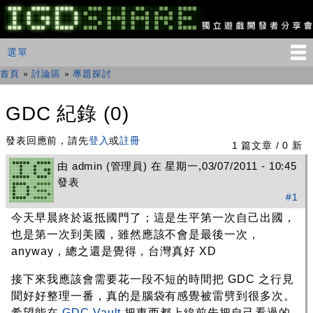
移
至
主
IGDSHARE
主選單
選單
內
獨
立
容
首頁
»
討論區
»
專題探討
您在這裡
遊
戲
開
GDC 紀錄 (0)
發
者
發表回應前，請先
登入
或
註冊
分
1 篇文章 / 0 新
享
由
admin
(管理員) 在 星期一,03/07/2011 - 10:45
會
發表
#1
今天早晨終於返抵國門了；這是生平第一次自己出國，
也是第一次到美國，雖然應該不會是最後一次，
anyway，總之還是覺得，台灣真好 XD
接下來我應該會需要花一段不短的時間把 GDC 之行見
聞好好整理一番，真的是腦袋有感覺被雷劈到很多次。
希望能在
GDC Vault
把東西都上線前先把自己看過的