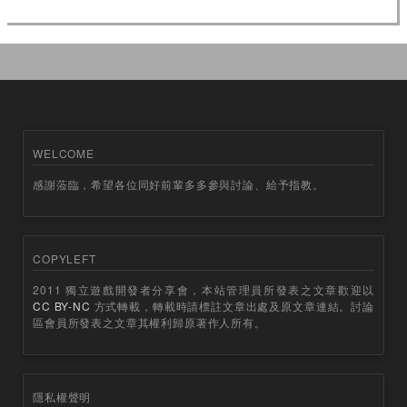
WELCOME
感謝蒞臨，希望各位同好前輩多多參與討論、給予指教。
COPYLEFT
2011 獨立遊戲開發者分享會，本站管理員所發表之文章歡迎以
CC BY-NC
方式轉載，轉載時請標註文章出處及原文章連結。討論
區會員所發表之文章其權利歸原著作人所有。
隱私權聲明