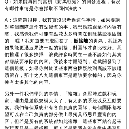
Q：如果能再回到當初《對馬戰鬼》的開發過程，有沒
有哪件事情是你會採取不同作法的？
A：這問題很棒，我其實沒思考過這件事情，如果要講
對整個團隊運作有點後悔的事，我想應該跟拿掉內容有
關，我感覺我們可能有點花太多時間在刪除某些很困難
的....喔！我知道要怎麼回答了，
斷捨離
的勇氣，我認為
如果能更迅速果決一點的割捨，對團隊才會比較好。我
們推遲了很多抉擇，浪費許多時間在一些不論如何其實
都應該要移除的內容。我後來才體認到，遊戲開發到了
這個規模，如果你對於某些東西會懷疑說到底該不該繼
續留存，那十之八九這個東西是應該要拿掉的，因為你
擁有太多其他的內容。
另外一件我們學到的事情，「複雜」會壓垮遊戲和玩
家，理由是遊戲規模太大了，有太多的系統以及互動要
素。我們每個系統都有各自負責的團隊，每個團隊都希
望可以在自己負責的部分做出最獨具巧思且豐富的內
容，但若是所有的系統都如此複雜，這些東西結合起來
對玩家只是一種折磨。所以若是問我有沒有從中學習到