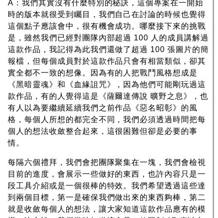
A：我們其實沒有什麼特別的秘訣，這個專案在一開始
時的版本就很受到矚目，我們自己在討論的時候也覺得
這個點子應該會中，很有機會成功。哪麼接下來的挑戰
是，雖然我們已經對團隊內部超過 100 人的成員講解過
這款作品，我記得為此我們還做了超過 100 張圖片的簡
報檔，但每個成員對於這款作品只會有相當類似，卻其
實全都不一致的想像。因為有的人把戰鬥風格想成是
《黑暗靈魂》和《血緣詛咒》，因為他們可能剛玩過這
款作品，有的人覺得這是《薩爾達傳說 曠野之息》，也
有人以為要繼續延續我們之前作品《惡名昭彰》的風
格，每個人所想的都完全不同，我們必須透過時間把每
個人的想法收斂整合起來，這很困難但卻是必要的事
情。
每隔六個禮拜，我們會把團隊聚集在一塊，我們會檢視
目前的進度，會展示一些做好的東西，也許內容只是一
段工具介紹或是一個很棒的特效。我們希望透過這些達
到兩個目標，第一是確保我們做出來的東西夠棒，第二
就是收斂每個人的想法，讓大家知道這款作品應有的模