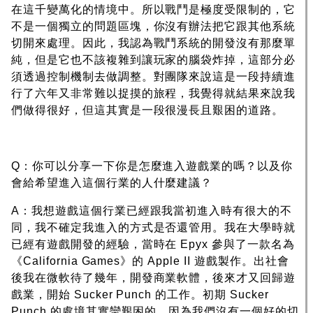
在這千變萬化的情境中。所以戰鬥是極度受限制的，它
不是一個獨立的問題區塊，你沒有辦法把它跟其他系統
切開來處理。因此，我認為戰鬥系統的開發沒有那麼單
純，但是它也不該複雜到讓玩家的腦袋炸掉，這部分必
須透過控制機制去做調整。對團隊來說這是一段持續進
行了六年又非常難以捉摸的旅程，我覺得就結果來說我
們做得很好，但這其實是一段很漫長且艱困的道路。
Q：你可以分享一下你是怎麼進入遊戲業的嗎？以及你
會給希望進入這個行業的人什麼建議？
A：我想遊戲這個行業已經跟我當初進入時有很大的不
同，我不確定我進入的方式是否還管用。我在大學時就
已經有遊戲開發的經驗，當時在 Epyx 參與了一款名為
《California Games》的 Apple II 遊戲製作。出社會
後我在微軟待了幾年，開發商業軟體，後來才又回歸遊
戲業，開始 Sucker Punch 的工作。初期 Sucker
Punch 的處境其實蠻艱困的，因為我們沒有一個好的切