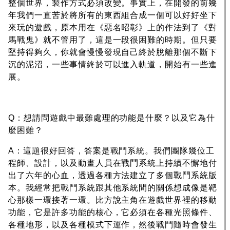
整個世界，製作方式必須改變。事實上，在開發的前幾
年我們一直苦於將所有的東西組合成一個可以好好坐下
來玩的遊戲，原本用在《惡名昭彰》上的作法到了《對
馬戰鬼》就不管用了，這是一段很困難的時期。但只要
堅持得夠久，你就會慢慢發現自己終於脫離那個不斷下
沉的泥沼，一些事情終於可以進入軌道，開始有一些進
展。
Q：想請問遊戲中最難處理的功能是什麼？以及它為什
麼困難？
A：這題很好回答，答案是戰鬥系統。我們團隊幾位工
程師、設計，以及動畫人員在戰鬥系統上持續不懈地付
出了六年的心血，透過各種方法建立了多個戰鬥系統版
本。我經常把戰鬥系統跟其他系統間的關係想成像是靶
心那樣一環接著一環。比方說主角在遊戲世界裡的移動
功能，它是許多功能的核心，它必須在各種光照條件、
各種地形，以及各種模式下運作，然後戰鬥隨時會發生