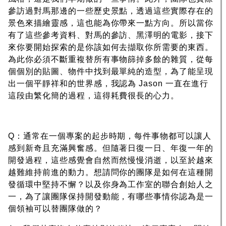
參訪過對馬那邊的一些歷史景點，透過這些實際存在的
景色來描繪靈感，這也能為你帶來一點方向。所以當你
有了這些參考資料、對馬的參訪、黑澤明的電影，接下
來你要開始探索的是你該如何去擷取你所需要的東西。
為此你必須不斷重複替所有事物篩掉多餘的雜質，從每
個個別的貼圖、物件中找到最單純的造型，為了能呈現
出一個平靜祥和的世界感，我認為 Jason 一直在進行
這段由繁化簡的過程，這得耗費很長的心力。
Q：通常在一個專案的起步時期，每件事物都可以讓人
感到新奇且充滿興奮感。但隨著日復一日、年復一年的
開發過程，這些感覺會自然而然慢慢消逝，以至於越來
越難維持前進的動力。想請問你的團隊是如何在這種開
發循環中堅持不懈？以及你身為工作室的聯合創始人之
一，為了讓團隊保持開發動能，有哪些事情你認為是一
個領袖可以替團隊做的？