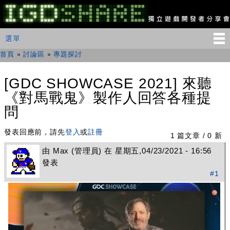
移
至
主
IGDSHARE
主選單
選單
內
獨
立
容
首頁
»
討論區
»
專題探討
您在這裡
遊
戲
開
[GDC SHOWCASE 2021] 來聽
發
《對馬戰鬼》製作人回答各種提
者
分
問
享
會
發表回應前，請先
登入
或
註冊
1 篇文章 / 0 新
由
Max
(管理員) 在 星期五,04/23/2021 - 16:56
發表
#1