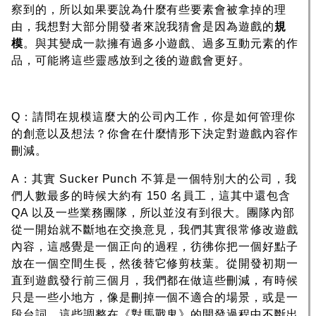
察到的，所以如果要說為什麼有些要素會被拿掉的理
由，我想對大部分開發者來說我猜會是因為遊戲的
規
模
。與其變成一款擁有過多小遊戲、過多互動元素的作
品，可能將這些靈感放到之後的遊戲會更好。
Q：請問在規模這麼大的公司內工作，你是如何管理你
的創意以及想法？你會在什麼情形下決定對遊戲內容作
刪減。
A：其實 Sucker Punch 不算是一個特別大的公司，我
們人數最多的時候大約有 150 名員工，這其中還包含
QA 以及一些業務團隊，所以並沒有到很大。團隊內部
從一開始就不斷地在交換意見，我們其實很常修改遊戲
內容，這感覺是一個正向的過程，彷彿你把一個好點子
放在一個空間生長，然後替它修剪枝葉。從開發初期一
直到遊戲發行前三個月，我們都在做這些刪減，有時候
只是一些小地方，像是刪掉一個不適合的場景，或是一
段台詞，這些調整在《對馬戰鬼》的開發過程中不斷出