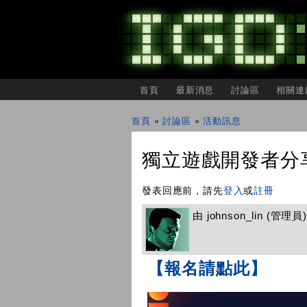
主選單
首頁
最新消息
討論區
相關連
IGDSHARE
獨
首頁
»
討論區
»
活動訊息
立
您在這裡
遊
戲
獨立遊戲開發者分享會
開
發
者
發表回應前，請先
登入
或
註冊
分
享
由
johnson_lin
(管理員) 
會
【報名請點此】