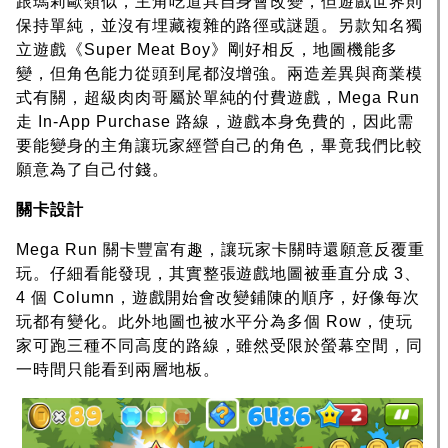
跟瑪莉歐類似，主角吃道具自身會改變，但遊戲世界則
保持單純，並沒有埋藏複雜的路徑或謎題。另款知名獨
立遊戲《Super Meat Boy》剛好相反，地圖機能多
變，但角色能力從頭到尾都沒增強。兩造差異與商業模
式有關，超級肉肉哥屬於單純的付費遊戲，Mega Run
走 In-App Purchase 路線，遊戲本身免費的，因此需
要能變身的主角讓玩家經營自己的角色，畢竟我們比較
願意為了自己付錢。
關卡設計
Mega Run 關卡豐富有趣，讓玩家卡關時還願意反覆重
玩。仔細看能發現，其實整張遊戲地圖被垂直分成 3、
4 個 Column，遊戲開始會改變鋪陳的順序，好像每次
玩都有變化。此外地圖也被水平分為多個 Row，使玩
家可跑三種不同高度的路線，雖然受限於螢幕空間，同
一時間只能看到兩層地板。