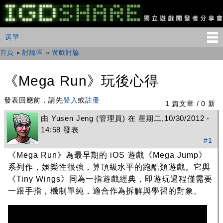
移
至
主
IGDSHARE
主選單
選單
內
獨
立
容
首頁
»
討論區
»
遊戲討論
您在這裡
遊
戲
開
《Mega Run》玩後心得
發
者
發表回應前，請先
登入
或
註冊
分
1 篇文章 / 0 新
享
由
Yusen Jeng
(管理員) 在 星期二,10/30/2012 -
會
14:58 發表
#1
《Mega Run》為最早期的 iOS 遊戲《Mega Jump》
系列作，娛樂性很強，算頂級水平的跑酷類遊戲。它與
《Tiny Wings》同為一指遊戲經典，即遊玩過程僅需要
一跟手指，機制單純，適合作為拆解與學習的對象。