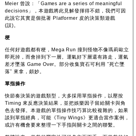
Meier 曾說：「Games are a series of meaningful
decisions」，本遊戲將此見解發揮得不錯，我們可因
此說它其實是個批著 Platformer 皮的決策類遊戲
(誤)。
梗
任何好遊戲都有梗，Mega Run 撞到怪物不像瑪莉歐立
即死掉，而會掉到下一層。運氣好下層還有路走，運氣
差才墜落 Game Over。部分收集寶石可利用 "死亡墜
落" 來拿，頗妙。
單指操作
快節奏決策的遊戲類型，大多採用單指操作，以壓按
Timing 來反應決策結果，並把娛樂因子留給關卡與角
色去發揮。本遊戲的單指操作技巧算比較複雜的，如果
談到單指經典，可能《Tiny Wings》更適合當作案例，
或許有機會要來整理一下手指與關卡之間的聯繫。