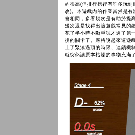
的很高(但排行榜裡有許多玩
改)。本遊戲內的作業當然是
會相同，多看幾次是有助於提
幾次還是找得出這遊戲常見的
花了半小時不斷重試才過了第
後的關卡了。嚴格說起來這遊
上了緊湊過頭的時限、連鎖機制
就突然讓原本枯燥的事物充滿