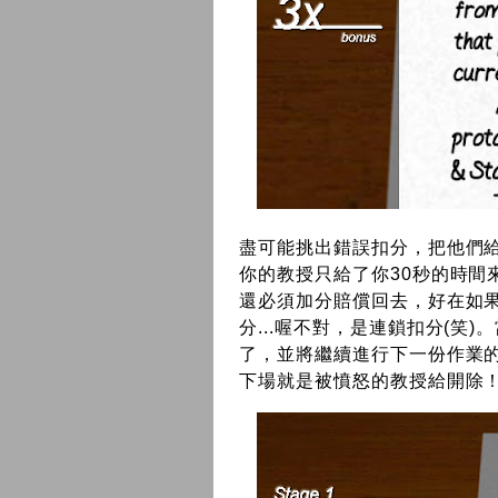
盡可能挑出錯誤扣分，把他們
你的教授只給了你30秒的時間
還必須加分賠償回去，好在如
分...喔不對，是連鎖扣分(笑
了，並將繼續進行下一份作業
下場就是被憤怒的教授給開除