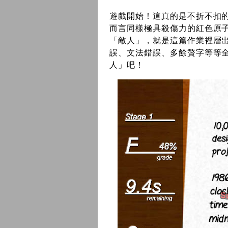
遊戲開始！這真的是不折不扣
而言同樣極具殺傷力的紅色原
「敵人」，就是這篇作業裡層
誤、文法錯誤、多餘贅字等等
人」吧！