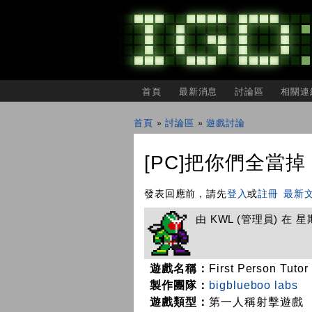
主選單
首頁
最新消息
討論區
相關連
IGDSHARE
獨
首頁
»
討論區
»
遊戲討論
立
您在這裡
遊
戲
[PC]把你們全當掉！《F
開
發
者
發表回應前，請先
登入
或
註冊
最新
分
享
由
KWL
(管理員) 在 星期五
會
遊戲名稱：
First Person Tutor
製作團隊：
bigblueboo labs
遊戲類型：
第一人稱射擊遊戲