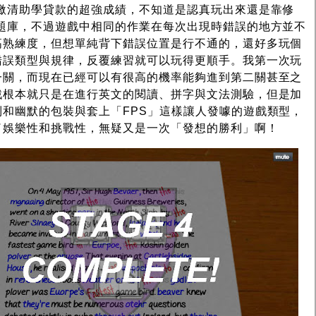
到繳清助學貸款的超強成績，不知道是認真玩出來還是靠修
有題庫，不過遊戲中相同的作業在每次出現時錯誤的地方並不
高熟練度，但想單純背下錯誤位置是行不通的，還好多玩個
錯誤類型與規律，反覆練習就可以玩得更順手。我第一次玩
一關，而現在已經可以有很高的機率能夠進到第二關甚至之
戲根本就只是在進行英文的閱讀、拼字與文法測驗，但是加
和幽默的包裝與套上「FPS」這樣讓人發噱的遊戲類型，
了娛樂性和挑戰性，無疑又是一次「發想的勝利」啊！