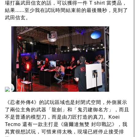
場打贏武田信玄的話，可以獲得一件 T shirt 當獎品，
結果......至少我在試玩時間結束前的最後幾秒，見到了
武田信玄。
《忍者外傳4》的試玩區域也是封閉式空間，外側展示
了兩位主角的武器「龍劍」和「鬼刃建御名方」，而且
不是普通的模型刀，而是由刀匠打造的真刀。Koei
Tecmo 還有一款主打是《薩爾達無雙 封印戰記》，我
其實很想試玩，可惜來得太晚，現場已經停止接受排