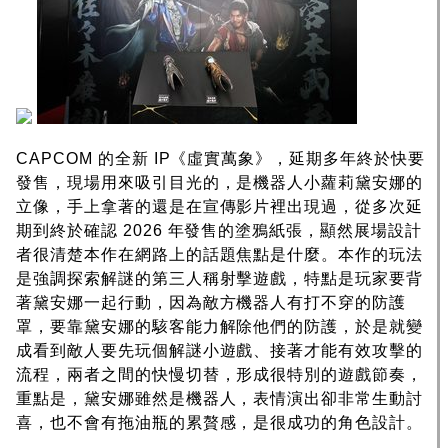
CAPCOM 的全新 IP《虛實萬象》，延期多年終於快要
發售，現場用來吸引目光的，是機器人小蘿莉黛安娜的
立像，手上拿著的還是在宣傳影片裡出現過，從多次延
期到終於確認 2026 年發售的塗鴉紙張，顯然展場設計
者很清楚本作在網路上的話題焦點是什麼。本作的玩法
是強調探索解謎的第三人稱射擊遊戲，特點是玩家要背
著黛安娜一起行動，因為敵方機器人有打不穿的防護
罩，要靠黛安娜的駭客能力解除他們的防護，於是就變
成看到敵人要先玩個解謎小遊戲、接著才能有效攻擊的
流程，兩者之間的快慢切替，形成很特別的遊戲節奏，
重點是，黛安娜雖然是機器人，表情演出卻非常生動討
喜，也不會有拖油瓶的累贅感，是很成功的角色設計。