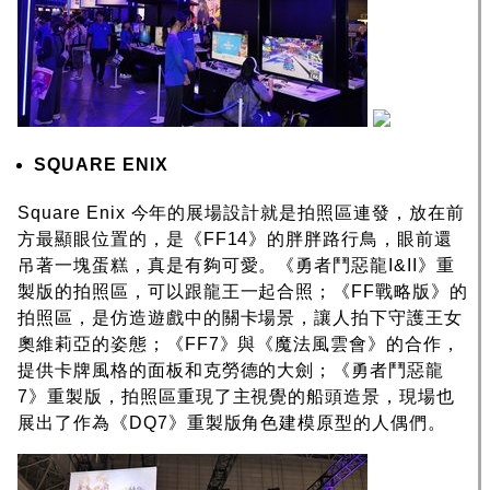
SQUARE ENIX
Square Enix 今年的展場設計就是拍照區連發，放在前
方最顯眼位置的，是《FF14》的胖胖路行鳥，眼前還
吊著一塊蛋糕，真是有夠可愛。《勇者鬥惡龍I&II》重
製版的拍照區，可以跟龍王一起合照；《FF戰略版》的
拍照區，是仿造遊戲中的關卡場景，讓人拍下守護王女
奧維莉亞的姿態；《FF7》與《魔法風雲會》的合作，
提供卡牌風格的面板和克勞德的大劍；《勇者鬥惡龍
7》重製版，拍照區重現了主視覺的船頭造景，現場也
展出了作為《DQ7》重製版角色建模原型的人偶們。