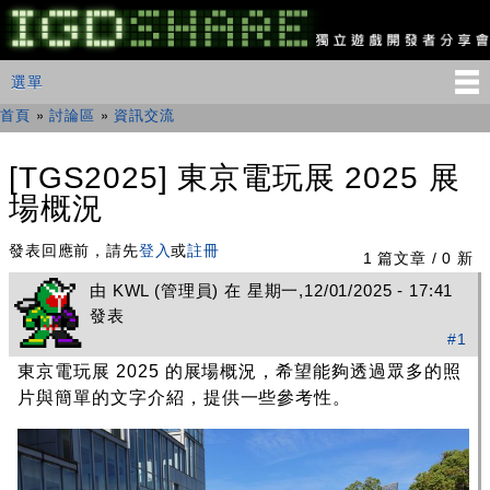
移
至
主
IGDSHARE
主選單
選單
內
獨
立
容
首頁
»
討論區
»
資訊交流
您在這裡
遊
戲
開
[TGS2025] 東京電玩展 2025 展
發
場概況
者
分
享
發表回應前，請先
登入
或
註冊
1 篇文章 / 0 新
會
由
KWL
(管理員) 在 星期一,12/01/2025 - 17:41
發表
#1
東京電玩展 2025 的展場概況，希望能夠透過眾多的照
片與簡單的文字介紹，提供一些參考性。