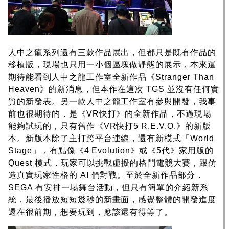
人中之龍系列還有三款作品展出，但都只是既有作品的
移植版，現場也只用一小個區塊做靜態的展示，本來還
期待能看到人中之龍工作室全新作品《Stranger Than
Heaven》的新消息，但本作在這次 TGS 並沒有任何實
質的新發表。另一款人中之龍工作室有參與開發，我事
前也很期待的，是《VR快打》的全新作品，不過現場
能夠試玩的，只有舊作《VR快打5 R.E.V.O.》的新版
本。新版本除了主打跨平台連線，還有新模式「World
Stage」，有點像《4 Evolution》或《5代》家用版的
Quest 模式，玩家可以挑戰虛擬的格鬥電競大賽，跟仿
造真實玩家性格的 AI 們對戰。至於全新作品部分，
SEGA 有安排一場舞台活動，但只有簡單的介紹新系
統，最後播放短短幾秒的新畫面，感覺整體的開發進度
還在很前期，想要玩到，應該還有得等了。