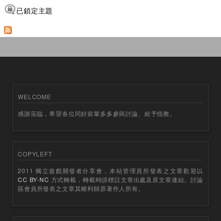
已鎖定主題
WELCOME
感謝蒞臨，希望各位同好前輩多多參與討論、給予指教。
COPYLEFT
2011 獨立遊戲開發者分享會，本站管理員所發表之文章歡迎以
CC BY-NC
方式轉載，轉載時請標註文章出處及原文章連結。討論
區會員所發表之文章其權利歸原著作人所有。