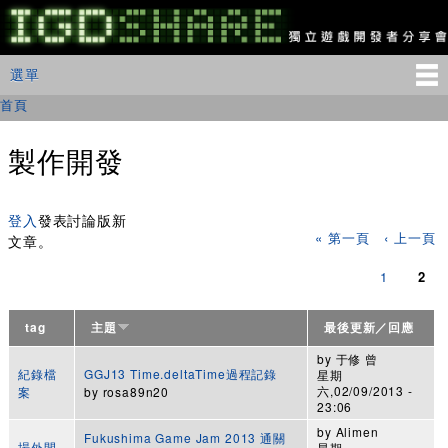
移
至
主
IGDSHARE
主選單
選單
內
獨
立
容
首頁
您在這裡
遊
戲
開
製作開發
發
者
頁面
分
享
登入
發表討論版新
« 第一頁
‹ 上一頁
會
文章。
1
2
tag
主題
最後更新／回應
by
于修 曾
紀錄檔
GGJ13 Time.deltaTime過程記錄
星期
六,02/09/2013 -
案
by
rosa89n20
23:06
by
Alimen
Fukushima Game Jam 2013 通關
場外閒
星期