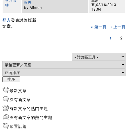
報告
五,08/16/2013 -
聊
by
Alimen
18:04
登入
發表討論版新
頁面
文章。
« 第一頁
‹ 上一頁
1
2
Order by
排序
最新文章
沒有新文章
有新文章的熱門主題
沒有新文章的熱門主題
頂置話題