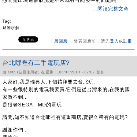
想問是出現這個狀況是本來就有可能發生的問題嗎？
about 遊戲上架
....閱讀完整文章
Tag:
疑難求解
1 篇回應
發表回應前，請先
登入
或
註冊
台北哪裡有二手電玩店?
由
serp
(註冊使用者) 在 星期一,06/03/2013 - 02:07 發表
大家好.我是瑞典人,下個禮拜要去台北玩.
有一些很特別的電玩我要買.它們是從台灣來的,在我的國
家買不到...
是很老SEGA MD的電玩.
請問,知不知道台北哪裡有這重商店,賣很久稀有的電玩?
謝謝你們，