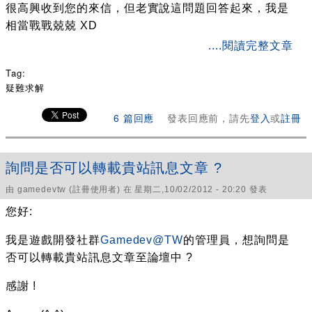
很高興收到您的來信，但老實說這問題回答起來，我是
相當戰戰兢兢 XD
about 回覆: 關於遊戲開發(網遊)的學習地圖疑問
....閱讀完整文章
Tag:
疑難求解
6 篇回應
發表回應前，請先
登入
或
註冊
詢問是否可以轉載貴站訊息文章 ?
由
gamedevtw
(註冊使用者) 在 星期二,10/02/2012 - 20:20 發表
您好:
我是遊戲開發社群
Gamedev@TW
的管理員，想詢問是
否可以轉載貴站訊息文章至論壇中 ?
感謝 !