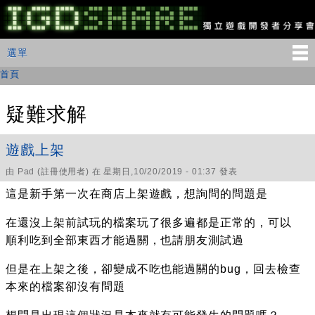
移
至
主
IGDSHARE
主選單
選單
內
獨
立
容
首頁
您在這裡
遊
戲
開
疑難求解
發
者
分
遊戲上架
享
會
由
Pad
(註冊使用者) 在 星期日,10/20/2019 - 01:37 發表
這是新手第一次在商店上架遊戲，想詢問的問題是
在還沒上架前試玩的檔案玩了很多遍都是正常的，可以
順利吃到全部東西才能過關，也請朋友測試過
但是在上架之後，卻變成不吃也能過關的bug，回去檢查
本來的檔案卻沒有問題