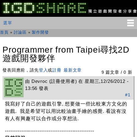
移
至
主
IGDSHARE
主選單
選單
內
獨
立
容
首頁
»
討論區
»
製作開發
您在這裡
遊
戲
開
Programmer from Taipei尋找2D
發
遊戲開發夥伴
者
分
享
發表回應前，請先
登入
或
註冊
最新文章
9 篇文章 / 0 新
會
由
Devroc
(註冊使用者) 在 星期三,12/26/2012 -
13:56 發表
#1
我寫好了自己的遊戲引擎, 想要做一些比較東方文化的
遊戲. 我是希望可以用比較油畫手繪的感覺. 看說有沒
有人有興趣可以合作或分享想法.
-------------------------------------------------