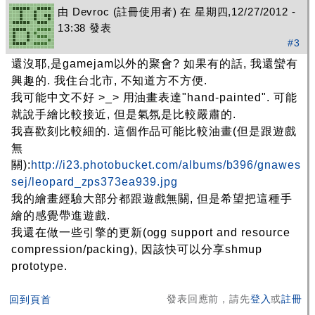
由
Devroc
(註冊使用者) 在 星期四,12/27/2012 -
13:38 發表
#3
還沒耶,是gamejam以外的聚會? 如果有的話, 我還蠻有
興趣的. 我住台北市, 不知道方不方便.
我可能中文不好 >_> 用油畫表達"hand-painted". 可能
就說手繪比較接近, 但是氣氛是比較嚴肅的.
我喜歡刻比較細的. 這個作品可能比較油畫(但是跟遊戲
無
關):
http://i23.photobucket.com/albums/b396/gnawes
sej/leopard_zps373ea939.jpg
我的繪畫經驗大部分都跟遊戲無關, 但是希望把這種手
繪的感覺帶進遊戲.
我還在做一些引擎的更新(ogg support and resource
compression/packing), 因該快可以分享shmup
prototype.
發表回應前，請先
登入
或
註冊
回到頁首