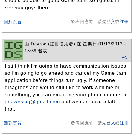
should be able to go to Game Jam, so I guess I'll
see you guys there.
發表回應前，請先
登入
或
註冊
回到頁首
由
Devroc
(註冊使用者) 在 星期日,01/13/2013 -
15:59 發表
#9
I still think I'm going to have communication issues
so I'm going to go ahead and cancel my Game Jam
application before things turn ugly. If someone
disagrees and would still like to work with me or
something, you can email me your phone number at
gnawessej@gmail.com
and we can have a talk
first.
發表回應前，請先
登入
或
註冊
回到頁首