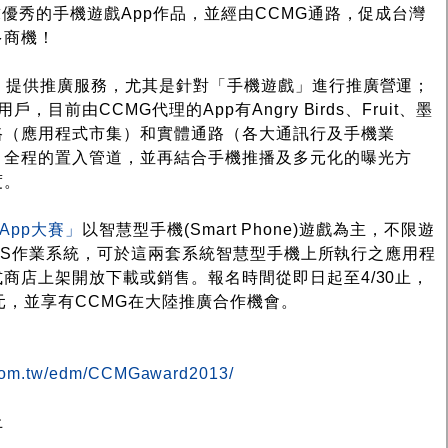
優秀的手機遊戲App作品，並經由CCMG通路，促成台灣
多商機！
，提供推廣服務，尤其是針對「手機遊戲」進行推廣營運；
目前由CCMG代理的App有Angry Birds、Fruit、墨
路（應用程式市集）和實體通路（各大通訊行及手機業
、全程的置入管道，並再結合手機推播及多元化的曝光方
度。
戲App大賽」
以智慧型手機(Smart Phone)遊戲為主，不限遊
、iOS作業系統，可於這兩套系統智慧型手機上所執行之應用程
商店上架開放下載或銷售。報名時間從即日起至4/30止，
元，並享有CCMG在大陸推廣合作機會。
.com.tw/edm/CCMGaward2013/
止