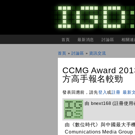
主選單
首頁
最新消息
討論區
相關連
IGDSHARE
獨
首頁
»
討論區
»
資訊交流
立
您在這裡
遊
戲
CCMG Award 
開
發
方高手報名較勁
者
分
享
發表回應前，請先
登入
或
註冊
最新
會
由
bnext168
(註冊使用者) 
由《數位時代》與中國最大手機軟
Comunications Media G