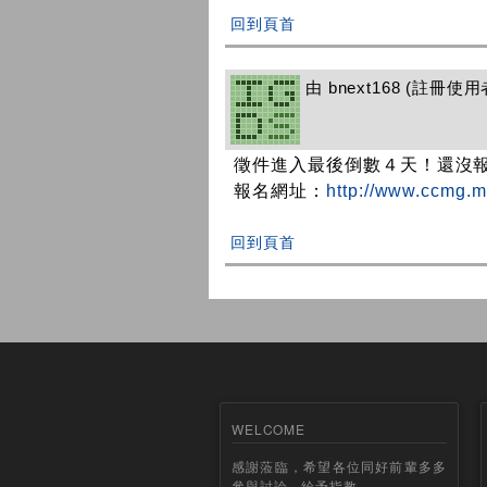
回到頁首
由
bnext168
(註冊使用者) 
徵件進入最後倒數４天！還沒
報名網址：
http://www.ccmg.
回到頁首
WELCOME
感謝蒞臨，希望各位同好前輩多多
參與討論、給予指教。