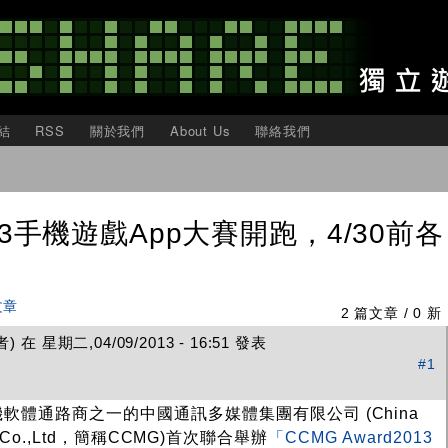
移
至
主
內
容
結
RSS
關於我們
About Us
聯絡我們
2013手機遊戲App大賽開跑，4/30前各
文章
2 篇文章 / 0 新
在 星期二,04/09/2013 - 16:51 發表
#1
體通路商之一的中國通訊多媒體集團有限公司 (China
roup Co.,Ltd，簡稱CCMG)首次聯合舉辦
「CCMG Award2013