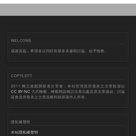
WELCOME
感謝蒞臨，希望各位同好前輩多多參與討論、給予指教。
COPYLEFT
2011 獨立遊戲開發者分享會，本站管理員所發表之文章歡迎以
CC BY-NC
方式轉載，轉載時請標註文章出處及原文章連結。討論
區會員所發表之文章其權利歸原著作人所有。
隱私權聲明
本站隱私權聲明