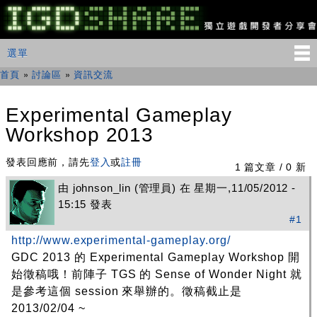
移
至
主
IGDSHARE
主選單
選單
內
獨
立
容
首頁
»
討論區
»
資訊交流
您在這裡
遊
戲
開
Experimental Gameplay
發
Workshop 2013
者
分
享
發表回應前，請先
登入
或
註冊
1 篇文章 / 0 新
會
由
johnson_lin
(管理員) 在 星期一,11/05/2012 -
15:15 發表
#1
http://www.experimental-gameplay.org/
GDC 2013 的 Experimental Gameplay Workshop 開
始徵稿哦！前陣子 TGS 的 Sense of Wonder Night 就
是參考這個 session 來舉辦的。徵稿截止是
2013/02/04 ~