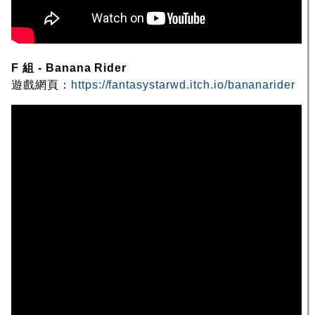
F 組 - Banana Rider
遊戲網頁：
https://fantasystarwd.itch.io/bananarider