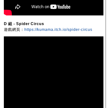
D 組 - Spider Circus
遊戲網頁：
https://kumama.itch.io/spider-circus