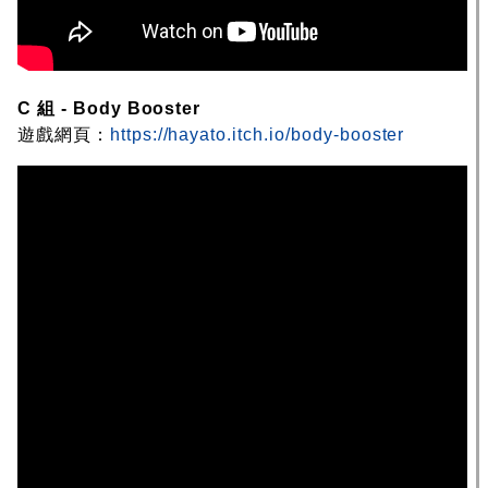
C 組 - Body Booster
遊戲網頁：
https://hayato.itch.io/body-booster