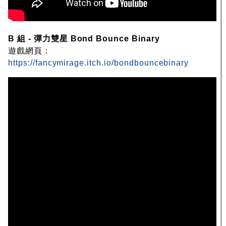
B 組 - 彈力雙星 Bond Bounce Binary
遊戲網頁：
https://fancymirage.itch.io/bondbouncebinary