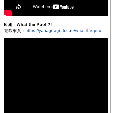
E 組 - What the Pool ?!
遊戲網頁：
https://yanagiragi.itch.io/what-the-pool