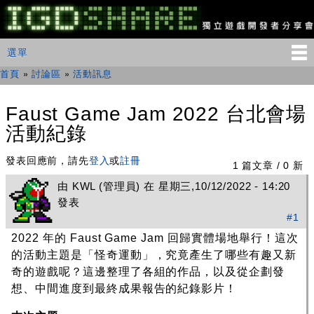
移
至
主
IGDSHARE
主選單
選單
內
獨
立
容
首頁
»
討論區
»
活動訊息
您在這裡
遊
戲
開
Faust Game Jam 2022 台北會場
發
活動紀錄
者
分
享
發表回應前，請先
登入
或
註冊
1 篇文章 / 0 新
會
由
KWL
(管理員) 在 星期三,10/12/2022 - 14:20
發表
#1
2022 年的 Faust Game Jam 回歸實體場地舉行！這次
的活動主題是「怪奇運動」，究竟產生了哪些有趣又新
奇的遊戲呢？這邊整理了各組的作品，以及從企劃發
想、中間進度到最終成果報告的紀錄影片！