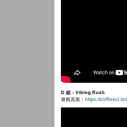
D 組 - Vibing Rush
遊戲頁面：
https://cliffleecl.i