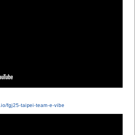
.io/fgj25-taipei-team-e-vibe