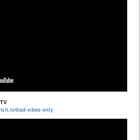
KTV
tch.io/bad-vibes-only