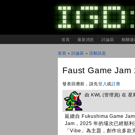
主選單
首頁
最新消息
討論區
相關連
IGDSHARE
獨
首頁
»
討論區
»
活動訊息
立
您在這裡
遊
戲
Faust Game Ja
開
發
者
發表回應前，請先
登入
或
註冊
分
享
由
KWL
(管理員) 在 星期五
會
延續自 Fukushima Game J
Jam，2025 年的場次已經
「Vibe」為主題，創作出多款充