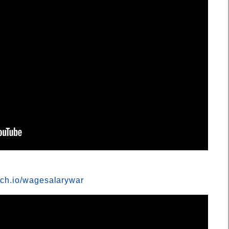
itch.io/wagesalarywar