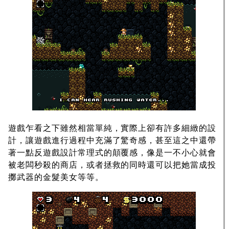
遊戲乍看之下雖然相當單純，實際上卻有許多細緻的設
計，讓遊戲進行過程中充滿了驚奇感，甚至這之中還帶
著一點反遊戲設計常理式的顛覆感，像是一不小心就會
被老闆秒殺的商店，或者拯救的同時還可以把她當成投
擲武器的金髮美女等等。