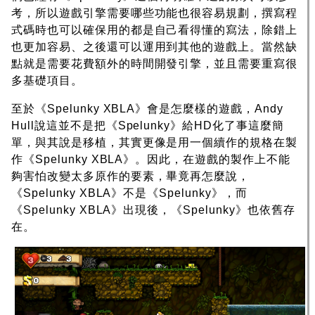
考，所以遊戲引擎需要哪些功能也很容易規劃，撰寫程
式碼時也可以確保用的都是自己看得懂的寫法，除錯上
也更加容易、之後還可以運用到其他的遊戲上。當然缺
點就是需要花費額外的時間開發引擎，並且需要重寫很
多基礎項目。
至於《Spelunky XBLA》會是怎麼樣的遊戲，Andy
Hull說這並不是把《Spelunky》給HD化了事這麼簡
單，與其說是移植，其實更像是用一個續作的規格在製
作《Spelunky XBLA》。因此，在遊戲的製作上不能
夠害怕改變太多原作的要素，畢竟再怎麼說，
《Spelunky XBLA》不是《Spelunky》，而
《Spelunky XBLA》出現後，《Spelunky》也依舊存
在。