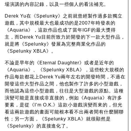
場演講的內容記錄，以及一些個人的看法補充。
Derek Yu在《Spelunky》之前就曾經製作過多款獨立
遊戲，其中規模最大也最成功的是2007年時發表的
《Aquaria》，這款作品也成了當年IGF的最大獎得
主，而Derek Yu目前所致力於開發的下一款大型作品，
就是將《Spelunky》發展為完整商業化作品的
《Spelunky XBLA》。
不論是早年的《Eternal Daughter》或者是近年的
《Aquaria》、《Spelunky XBLA》，這些較大規模的
作品每款都花上Derek Yu兩年左右的開發時間，不過在
開發這些大型作品之間，他也製作了許多的小型遊戲，
而他認為這些小型遊戲，往往是大型遊戲的原點。這種
演變可能是直接或非直接的，例如《Aquaria》有許多
要素，是從《I’m O.K.》這款小遊戲演變而來的，但光
看這兩款遊戲的畫面可能根本看不出兩者間有什麼關聯
性；另一方面，《Spelunky XBLA》就很顯然是
《Spelunky》的直接進化了。