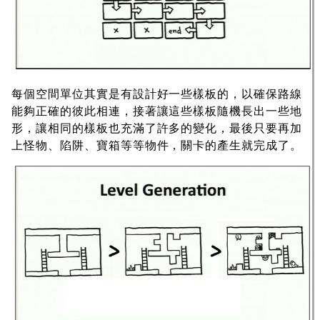
每個空間單位其實是有設計好一些樣板的，以確保路線
能夠正確的彼此相連，接著讓這些樣板隨機長出一些地
形，讓相同的樣板也充滿了許多的變化，最後只要再加
上怪物、陷阱、寶箱等等物件，關卡的產生就完成了。