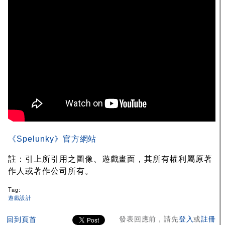
《Spelunky》官方網站
註：引上所引用之圖像、遊戲畫面，其所有權利屬原著
作人或著作公司所有。
Tag:
遊戲設計
發表回應前，請先
登入
或
註冊
回到頁首