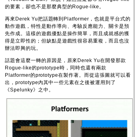
的要素，卻也不是那麼典型的Rogue-like。
再來Derek Yu把話題轉到Platformer，也就是平台式的
動作遊戲，特性是動作導向、考驗反應能力、關卡是預
先作成。這樣的遊戲優點是操作簡單，而且成就感的獲
得是立即性的；但缺點是遊戲性很容易重複，而且也沒
辦法即興的玩。
話題會這麼一轉的原因是，原來Derek Yu在開發那款
Rogue-like的prototype時，同時也還有兩款
Platformer的prototype在製作著。而從這張圖就可以看
出，prototype內其中一些元素在之後被運用到了
《Spelunky》之中。