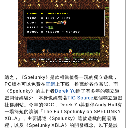
總之，《Spelunky》是款相當值得一玩的獨立遊戲，
PC版本可以免費在
官網
上下載，推薦給各位嘗試。而
《Spelunky》的主作者
Derek Yu
除了有多年的獨立遊
戲開發經驗外，本身也經營著
TIG Source
這個獨立遊戲
社群網站。今年的GDC，Derek Yu與夥伴Andy Hull有
一場簡短的演講「The Full Spelunky on SPELUNKY
XBLA」，主要講述《Spelunky》這款遊戲的開發過
程，以及《Spelunky XBLA》的開發概念。以下是該