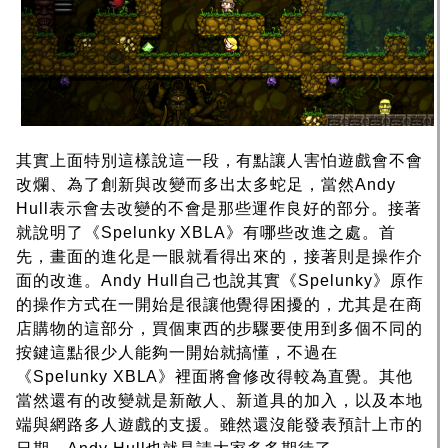
其實上面特別這樣說這一段，有點讓人害怕遊戲會不會
改爛、為了創新與改變而多出太多蛇足，當然Andy
Hull表示會去改變的不會是那些運作良好的部分。接著
就說明了《Spelunky XBLA》有哪些改進之處。首
先，畫面的進化是一眼就看得出來的，接著則是操作介
面的改進。Andy Hull自己也說其實《Spelunky》原作
的操作方式在一開始是很讓他覺得困擾的，尤其是在商
店購物的這部分，買個東西的步驟要使用到多個不同的
按鍵這點很少人能夠一開始就搞懂，不過在
《Spelunky XBLA》裡面將會修改得較為直覺。其他
當然還有的改變就是新敵人、新道具的加入，以及本地
端與網路多人遊戲的支援。雖然還沒能發表預計上市的