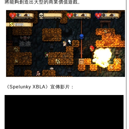
將能夠創造出大型的商業價值遊戲。
《Spelunky XBLA》宣傳影片：