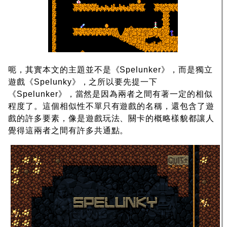
呃，其實本文的主題並不是《Spelunker》，而是獨立
遊戲《Spelunky》，之所以要先提一下
《Spelunker》，當然是因為兩者之間有著一定的相似
程度了。這個相似性不單只有遊戲的名稱，還包含了遊
戲的許多要素，像是遊戲玩法、關卡的概略樣貌都讓人
覺得這兩者之間有許多共通點。