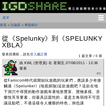
移
至
主
IGDSHARE
主選單
選單
內
獨
立
容
首頁
»
討論區
»
專題探討
您在這裡
遊
戲
開
從《Spelunky》到《SPELUNKY
發
XBLA》
者
分
享
發表回應前，請先
登入
或
註冊
1 篇文章 / 0 新
會
由
KWL
(管理員) 在 星期五,07/08/2011 - 13:36
發表
#1
從Famicom時代就開始玩遊戲的玩家們，應該多少有接
觸過《Spelunker》(地底探險)這款遊戲吧？這款在地
下洞穴中尋寶的動作遊戲有著地形豐富、寶物多樣、音
樂悅耳等要素，但最具話題性的，還是主角弱得不可思
議這點吧，不過這樣令人傻眼的特色，倒也讓