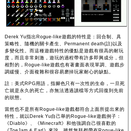
Derek Yu指出Rogue-like遊戲的特性是：回合制、具
策略性、隨機的關卡產生、Permanent death(註)以及
多變化性。而這種遊戲特性的優點是遊戲有很高的耐玩
度，而且非常刺激，遊玩的過程帶有許多即興成分，但
相對的，Rogue-like遊戲也有著畫面表現單調、遊戲步
調緩慢、介面複雜和很容易磨掉玩家耐心的缺點。
註：美式RPG用語，指腳色只有一次性的生命，一旦死
亡就是永久的死亡，亦無法透過讀檔等方式回復到先前
的狀態。
當然也不是所有Rogue-like遊戲都符合上面所提出來的
特性，就以Derek Yu自己舉的Rogue-like遊戲例子：
《Diablo》、《Minecraft》和他強調自己很喜歡的
《ToeJam & Earl》來說，雖然無疑都帶有Rogue-like