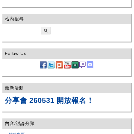
站內搜尋
搜尋
Follow Us
最新活動
分享會 260531 開放報名！
內容/討論分類