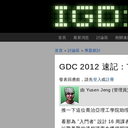
主選單
首頁
最新消息
討論區
相關連
IGDSHARE
獨
首頁
»
討論區
»
專題探討
立
您在這裡
遊
戲
GDC 2012 速記：Te
開
發
者
發表回應前，請先
登入
或
註冊
分
享
由
Yusen Jeng
(管理員) 
會
推一下這位喬治亞理工學院助理教授 
看那為 "入門者" 設計 16