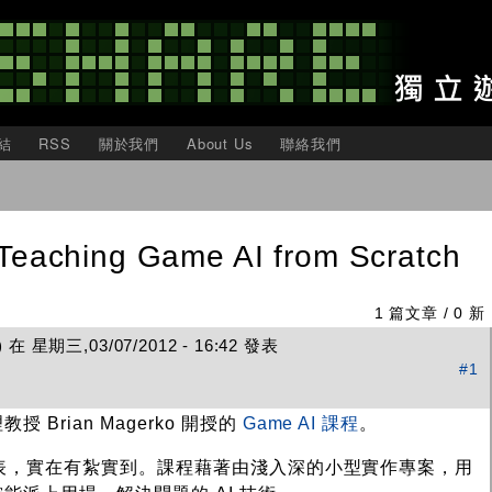
移
至
主
內
容
結
RSS
關於我們
About Us
聯絡我們
aching Game AI from Scratch
1 篇文章 / 0 新
在 星期三,03/07/2012 - 16:42 發表
#1
Brian Magerko 開授的
Game AI 課程
。
 周課表，實在有紮實到。課程藉著由淺入深的小型實作專案，用