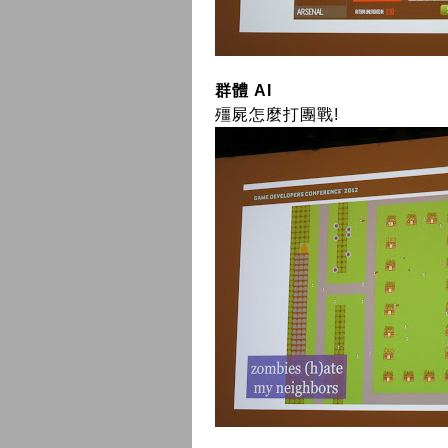
群體 AI
殭屍怎麼打團戰!