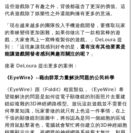
這些遊戲除了有趣之外，背後都蘊含了更深的價值。這
代表遊戲除了娛樂性之外還能夠擁有更多的意涵。
「現在越來越多的團隊投入手機遊戲開發，要獲取玩家
的青睞變得更加困難，如果你做出了一款相當棒的遊
戲，大家會馬上一窩蜂複製你的遊戲。」DeLoura 提
到：「這現象讓我感到好奇的是，
還有沒有其他要素是
能讓遊戲開發者感到興趣而關注的呢？
」
接著 DeLoura 提出更多的案例：
《EyeWire》--藉由群眾力量解決問題的公民科學
《EyeWire》跟《Foldit》相當類似，《EyeWire》希
望能解決的問題是如何從電子顯微鏡的剖面照片去重建
錯綜複雜的3D神經網路模型。遊玩這款遊戲並不需要任
何專業知識，玩家要做的就只有上色這一件事情，在上
千張的顯微鏡剖面圖中，將你認為是同一個細胞的區域
用滑鼠點擊著色，電腦就會幫忙將你建立的3D神經細胞
樹圖顯示出來。視網膜的神經網路系統龐大無比，利用