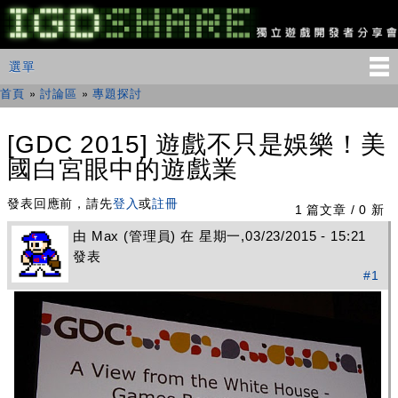
移
至
主
IGDSHARE
主選單
選單
內
獨
立
容
首頁
»
討論區
»
專題探討
您在這裡
遊
戲
開
[GDC 2015] 遊戲不只是娛樂！美
發
國白宮眼中的遊戲業
者
分
享
發表回應前，請先
登入
或
註冊
1 篇文章 / 0 新
會
由
Max
(管理員) 在 星期一,03/23/2015 - 15:21
發表
#1