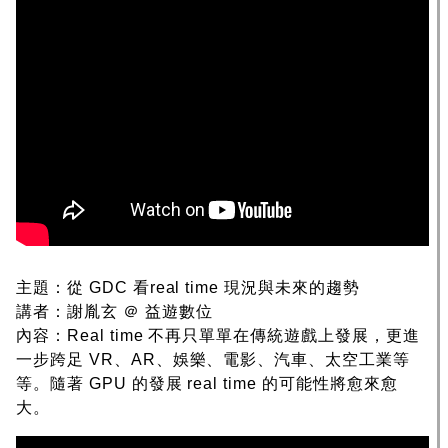
主題：從 GDC 看real time 現況與未來的趨勢
講者：謝胤玄 ＠ 益遊數位
內容：Real time 不再只單單在傳統遊戲上發展，更進
一步跨足 VR、AR、娛樂、電影、汽車、太空工業等
等。隨著 GPU 的發展 real time 的可能性將愈來愈
大。