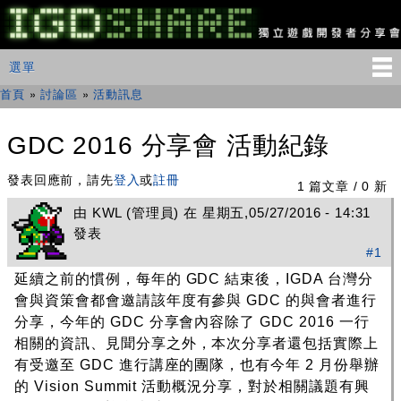
移
至
主
IGDSHARE
主選單
選單
內
獨
立
容
首頁
»
討論區
»
活動訊息
您在這裡
遊
戲
開
GDC 2016 分享會 活動紀錄
發
者
發表回應前，請先
登入
或
註冊
分
1 篇文章 / 0 新
享
由
KWL
(管理員) 在 星期五,05/27/2016 - 14:31
會
發表
#1
延續之前的慣例，每年的 GDC 結束後，IGDA 台灣分
會與資策會都會邀請該年度有參與 GDC 的與會者進行
分享，今年的 GDC 分享會內容除了 GDC 2016 一行
相關的資訊、見聞分享之外，本次分享者還包括實際上
有受邀至 GDC 進行講座的團隊，也有今年 2 月份舉辦
的 Vision Summit 活動概況分享，對於相關議題有興