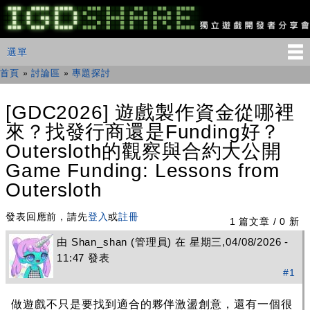
移
至
主
IGDSHARE
主選單
選單
內
獨
立
容
首頁
»
討論區
»
專題探討
您在這裡
遊
戲
開
[GDC2026] 遊戲製作資金從哪裡
發
來？找發行商還是Funding好？
者
分
Outersloth的觀察與合約大公開
享
會
Game Funding: Lessons from
Outersloth
發表回應前，請先
登入
或
註冊
1 篇文章 / 0 新
由
Shan_shan
(管理員) 在 星期三,04/08/2026 -
11:47 發表
#1
做遊戲不只是要找到適合的夥伴激盪創意，還有一個很