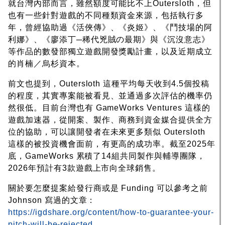
就台灣內部而言，雖然額度可能比不上Outersloth，但
也有一些針對遊戲的不同種類資金來源，包括執行多
年，曾經協助過《活俠傳》、《炎姬》、《鬥技場的阿
利娜》、《
廖添丁─稀代兇賊の最期
》與《沉沒意志》
等作品的數發部獨立遊戲開發獎勵計畫，以及近期成立
的肖楠／烏杉資本。
前文也提到，Outersloth 這種平均每天收到4.5個投稿
的程度，其實專案能被看見、並通過多次評估的機率仍
然很低。目前台灣也有 GameWorks Ventures 這樣的
遊戲加速器，從開案、製作、商務到資金媒合提供全方
位的協助，可以讓開發者在未來更多類似 Outersloth
這樣的被投資機會面前，有更高的成功率。截至2025年
底，GameWorks 累積了14組共同製作與輔導團隊，
2026年預計有3款遊戲上市向全球銷售。
關於要怎麼提案給發行商或是 Funding 可以參考之前
Johnson 寫過的文章：
https://igdshare.org/content/how-to-guarantee-your-
pitch-will-be-rejected