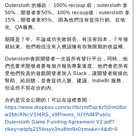
Outersloth 的條款： 100% recoup 前：outersloth 拿
50%，開發者拿50%。100% recoup後：outersloth 拿
15%，開發者拿85%。 因為他們沒有提供行銷、在地
化、QA服務。
期限是７年。不論成功失敗與否、有沒有回本，７年後
就結束。他們相信沒有人應該擁有你無限期的收益權。
Outersloth會跟開發者一次簽所有發行平台，同時，他
們也要求開發者要每個月報告專案進度。他們會把所有
受他們投資的遊戲開發者加入 Slack，讓開發者能彼此
幫助、給回饋，並會提供人脈、建議、IndieBI 服務，
但這些不寫在合約內。
合約是完全公開的！可以在這裡查閱：
https://www.dropbox.com/scl/fo/zmf5qctiz50rm08oi
w2bh/ANcVSf4RS_v9Prwms_lUYNM/Public
Outersloth Game Funding Agreement V2.pdf?
rlkey=wtpfq215fosyv3nu8tm9x0zma&e=4&dl=0