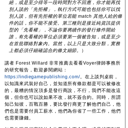
絕，或是至少得等一段時間對方不回應，你才能再找
別人談的「先拒權」
，執行方式可能也包括你可以找
別人談，但有先拒權的單位若能 match 其他人給的條
件的話，你不能不接受。第三種則是接近純資訊提供
型的「先看權」，不論你要將續作的發行條件開給
誰，有先看權的單位必須要第一個被告知，或是至少
在首批聯絡對象內。當然，以上只是大致分類，實務
上都必須仔細確認合約條文細節。
）
講者 Forest Willard 非常推薦去看看Voyer律師事務所
的研究報告，歡迎參閱網站：
https://indiegamepublishing.com/
。在上談判桌前，
以知識來武裝好自己，並知道所有條款都是可以被修改
的，最糟的情況頂多是發行商說，不行，我們不能改這
個，但你也可以說如果不改，就不簽合約。同時，所謂
知己知彼，百戰百勝，要比發行商更了解他們自己，他
們也是需要付員工薪水，他們為你省了一些工作，他們
也需要賺錢。