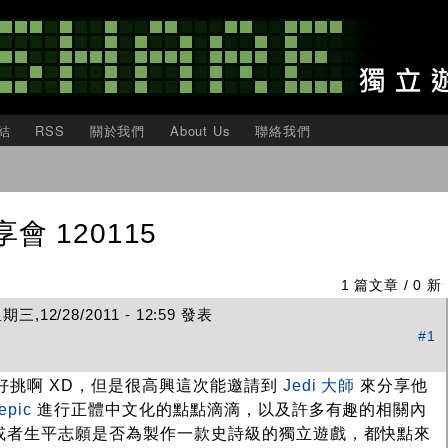
移
至
主
內
容
結
RSS
關於我們
About Us
聯絡我們
 120115
1 篇文章 / 0 新
三,12/28/2011 - 12:59 發表
#1
不好挑啊 XD，但是很高興這次能邀請到
Jedi 大師
來分享他
epic
進行正體中文化的點點滴滴，以及許多有趣的相關內
，或者生平志願是否為製作一款史詩級的獨立遊戲，都快點來