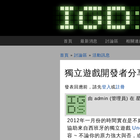
主選單
首頁
最新消息
討論區
相關連
IGDSHARE
獨
首頁
»
討論區
»
活動訊息
立
您在這裡
遊
戲
獨立遊戲開發者分享會
開
發
者
發表回應前，請先
登入
或
註冊
分
享
由
admin
(管理員) 在 星期
會
2012年一月份的時間實在是
協助來自西班牙的獨立遊戲
Un
容 ~ 不論你的原力強大與否