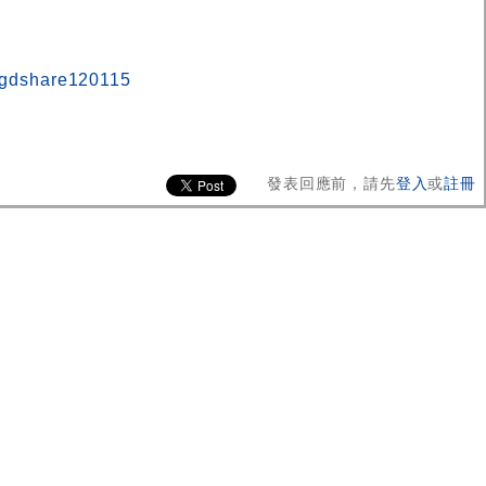
/igdshare120115
發表回應前，請先
登入
或
註冊