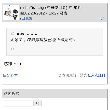
由
ImYichang
(註冊使用者) 在 星期
四,02/23/2012 - 16:27 發表
(回應3)
#4
KWL
wrote:
久等了，錄影剪輯版已經上傳完成！
感謝 ~ : )
發表回應前，請先
登入
或
註冊
回到頁首
站內搜尋
搜尋