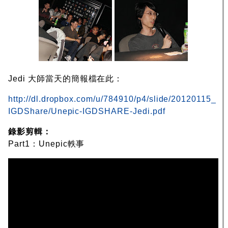
Jedi 大師當天的簡報檔在此：
http://dl.dropbox.com/u/784910/p4/slide/20120115_
IGDShare/Unepic-IGDSHARE-Jedi.pdf
錄影剪輯：
Part1：Unepic軼事