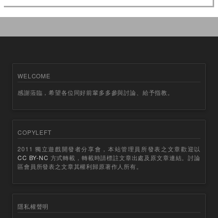
WELCOME
感謝蒞臨，希望各位同好前輩多多參與討論、給予指教。
COPYLEFT
2011 獨立遊戲開發者分享會，本站管理員所發表之文章歡迎以
CC BY-NC
方式轉載，轉載時請標註文章出處及原文章連結。討論
區會員所發表之文章其權利歸原著作人所有。
隱私權聲明