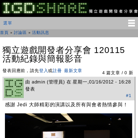
移
至
主
IGDSHARE
主選單
選單
內
獨
立
容
首頁
»
討論區
»
活動訊息
您在這裡
遊
戲
開
獨立遊戲開發者分享會 120115
發
活動紀錄與簡報影音
者
分
享
發表回應前，請先
登入
或
註冊
最新文章
4 篇文章 / 0 新
會
由
admin
(管理員) 在 星期一,01/16/2012 - 16:28
發表
#1
感謝 Jedi 大師精彩的演講以及所有與會者熱情參與！