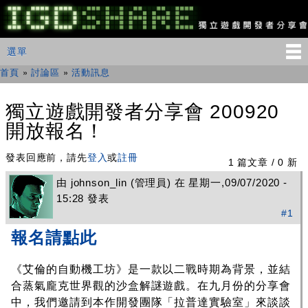
移
至
主
IGDSHARE
主選單
選單
內
獨
立
容
首頁
»
討論區
»
活動訊息
您在這裡
遊
戲
開
獨立遊戲開發者分享會 200920
發
開放報名！
者
分
享
發表回應前，請先
登入
或
註冊
1 篇文章 / 0 新
會
由
johnson_lin
(管理員) 在 星期一,09/07/2020 -
15:28 發表
#1
報名請點此
《艾倫的自動機工坊》是一款以二戰時期為背景，並結
合蒸氣龐克世界觀的沙盒解謎遊戲。在九月份的分享會
中，我們邀請到本作開發團隊「拉普達實驗室」來談談