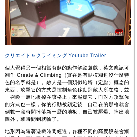
クリエイト＆クライミング Youtube Trailer
個人覺得另一個相當有趣的動作解謎遊戲，英文應該可
翻作 Create & Climbing（實在是有點模糊也沒什麼特
色的名字就是）。敵人是一個類似炮塔（定點）概念的
東西，攻擊它的方式是控制角色移動到敵人所在格，並
「召喚一層地板掉在該格上」來壓爆它，而對方攻擊你
的方式也一樣，你的行動被鎖定後，自己在的那格就會
倒數一段時間掉落新一層的地板，自己被壓爆、掉出地
圖外，或時間到就輸了。
地形因為隨著遊戲時間經過，各種不同的高度段差會漸