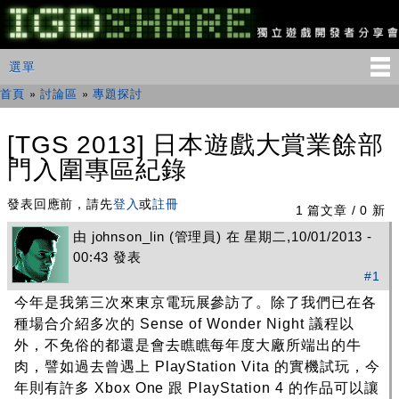
移
至
主
IGDSHARE
主選單
選單
內
獨
立
容
首頁
»
討論區
»
專題探討
您在這裡
遊
戲
開
[TGS 2013] 日本遊戲大賞業餘部
發
門入圍專區紀錄
者
分
享
發表回應前，請先
登入
或
註冊
1 篇文章 / 0 新
會
由
johnson_lin
(管理員) 在 星期二,10/01/2013 -
00:43 發表
#1
今年是我第三次來東京電玩展參訪了。除了我們已在各
種場合介紹多次的 Sense of Wonder Night 議程以
外，不免俗的都還是會去瞧瞧每年度大廠所端出的牛
肉，譬如過去曾遇上 PlayStation Vita 的實機試玩，今
年則有許多 Xbox One 跟 PlayStation 4 的作品可以讓