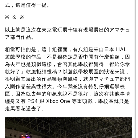
式，還是值得一提。
※ ※ ※
以上就是這次在東京電玩展十組有現場展出的アマチュ
ア部門作品。
相當可怕的是，這十組裡面，有八組是來自日本 HAL
遊戲學校的作品！不是很確定是否中間有什麼偏頗，因
為去年也是類似這樣，會否其他學校都覺得「都給你拿
就好了」乾脆拒絕投稿？以遊戲學校展區的狀況來說，
很明顯其展出的作品種類與風格，就與アマチュア部門
入圍作品差異性很大。今年我並沒有特別仔細逛學校
區，因為就去年的印象來說不是很好，這次有其他事情
纏身又有 PS4 跟 Xbox One 等重頭戲，學校區就只是
走馬看花過去了。