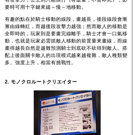
要時可用十字鍵來緩～慢～地移動。
有趣的點在於騎士移動的線段，畫越長，後段線段會漸
漸由綠轉紅，而越後段攻擊力越強；然而敵人的移動是
全即時的，玩家則是要畫完線離手，騎士才會一口氣移
動，也就是玩家必需抓敵人移動的前置量來畫線，而線
畫得越長自然是越難預測騎士到底砍不砍得到敵人。搭
配上後面關卡敵人的出現模式越來越複雜，敵人種類變
多、強度上升，相當有挑戰性。
2. モノクロルートクリエイター