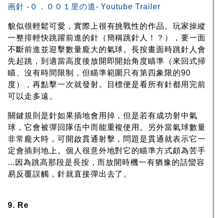
画針 -０．００１里の道- Youtube Trailer
貌似很輕鬆可愛，實際上很有挑戰性的作品。玩家操縱
一整排輕快跳躍前進的針（簡稱跳針人！？），要一面
不斷前進並迎擊數量龐大的氣球。長按畫面時跳針人會
先起跳，到適當高度後放開即開始角度瞄準（來回式掃
瞄、沒有時間限制，但瞄準範圍只有第四象限的90
度），再點擊一次就發射。目標便是看所有針都用完前
可以走多遠。
關鍵規則是針如果插地會用掉，但是若有成功射中氣
球，它會被彈回隊伍中而能重複使用。另外當氣球數量
非常龐大時，可開啟貫通射擊，問題是貫通就表示它一
定會插到地上。個人很意外地對它的瞄準方式頗為苦手
...因為跳高那段是長按，而放開時機一有猶豫的話蠻容
易反覆誤觸，針就直接彈出去了。
9. Re