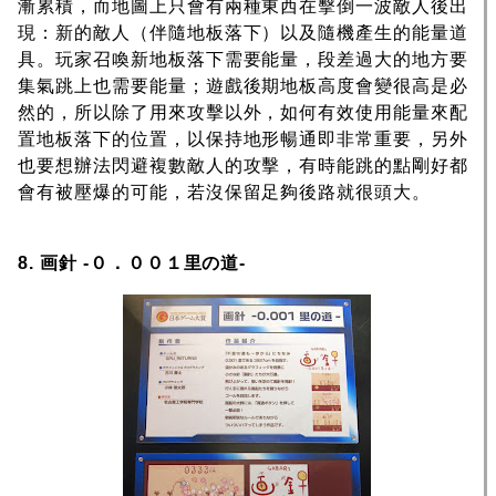
漸累積，而地圖上只會有兩種東西在擊倒一波敵人後出
現：新的敵人（伴隨地板落下）以及隨機產生的能量道
具。玩家召喚新地板落下需要能量，段差過大的地方要
集氣跳上也需要能量；遊戲後期地板高度會變很高是必
然的，所以除了用來攻擊以外，如何有效使用能量來配
置地板落下的位置，以保持地形暢通即非常重要，另外
也要想辦法閃避複數敵人的攻擊，有時能跳的點剛好都
會有被壓爆的可能，若沒保留足夠後路就很頭大。
8. 画針 -０．００１里の道-