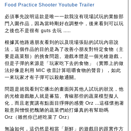
Food Practice Shooter Youtube Trailer
必須事先說明這款是唯一一款我沒有現場試玩的業餘部
門入圍作品，因為當時剛好在調整中，後來看到可以玩
之後也不是很有 guts 去玩 .....
根據其他路過朋友看到的以及現場張貼的試玩內容說
法，這個作品的目的是為了改善小朋友對特定食物（主
要是蔬菜類）的挑食問題。遊戲本體是一個光槍遊戲，
但是子彈的來源是「玩家吃下去的食物」（實際上的做
法好像是利用 MIC 收音計算咀嚼食物的聲音），如此
一來玩家才有子彈可以殺敵通關。
問題是就我看到它播出的畫面與其他人試玩的狀況，他
的光槍遊戲敵人就是蕃茄、青椒那些的蔬菜模型擬人
化，而且老實講有點面目猙獰的感覺 Orz ...這樣懷抱著
殺意與憎恨把醜陋的蔬菜們給打爆真的有幫助嗎
Orz（雖然你已經吃菜了 Orz）
無論如何，這仍然是相當「新鮮」的遊戲目的跟實作方