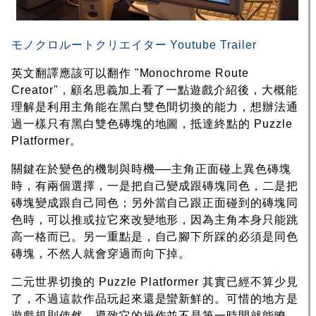
モノクロルートクリエイター Youtube Trailer
英文翻譯應該可以翻作 "Monochrome Route
Creator"，顧名思義加上看了一點遊戲介紹後，大概能
理解是利用主角能在黑白雙色間切換的能力，想辦法通
過一樣只有黑白雙色磚塊的地圖，抵達終點的 Puzzle
Platformer。
關鍵在於變色的機制與時機──主角正面碰上異色磚塊
時，有兩個選擇，一是把自己變成跟磚塊同色，二是把
磚塊變成跟自己同色；另外當自己跟正面碰到的磚塊同
色時，可以推或拉它來改變地形，因為主角本身只能跳
高一格而已。另一重點是，自己腳下所踩的必須是同色
磚塊，不然人就會穿過而向下掉。
二元世界切換的 Puzzle Platformer 其實已經不算少見
了，不過這款作品玩起來還是蠻新鮮的。可惜的地方是
遊戲規則使然，導致它的操作並不是第一時間就能瞭