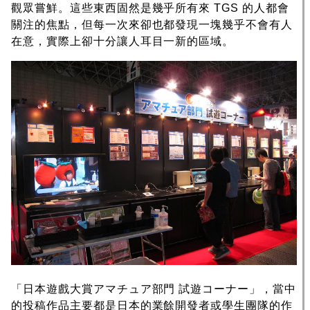
觀眾嘗鮮。這些東西固然是幾乎所有來 TGS 的人都會
關注的焦點，但每一次來卻也都發現一塊幾乎不會有人
在意，實際上卻十分讓人耳目一新的區域。
「日本遊戲大賞アマチュア部門 試遊コーナー」，當中
的投稿作品主要都是日本的業餘開發者或學生團隊的作