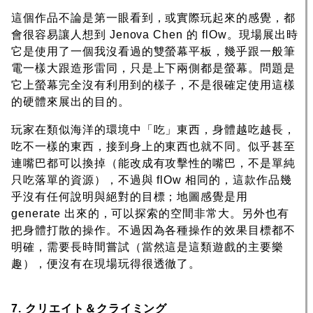
這個作品不論是第一眼看到，或實際玩起來的感覺，都
會很容易讓人想到 Jenova Chen 的 flOw。現場展出時
它是使用了一個我沒看過的雙螢幕平板，幾乎跟一般筆
電一樣大跟造形雷同，只是上下兩側都是螢幕。問題是
它上螢幕完全沒有利用到的樣子，不是很確定使用這樣
的硬體來展出的目的。
玩家在類似海洋的環境中「吃」東西，身體越吃越長，
吃不一樣的東西，接到身上的東西也就不同。似乎甚至
連嘴巴都可以換掉（能改成有攻擊性的嘴巴，不是單純
只吃落單的資源），不過與 flOw 相同的，這款作品幾
乎沒有任何說明與絕對的目標；地圖感覺是用
generate 出來的，可以探索的空間非常大。另外也有
把身體打散的操作。不過因為各種操作的效果目標都不
明確，需要長時間嘗試（當然這是這類遊戲的主要樂
趣），便沒有在現場玩得很透徹了。
7. クリエイト＆クライミング