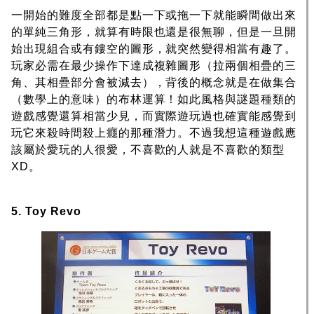
一開始的難度全部都是點一下或拖一下就能瞬間做出來
的單純三角形，就算有時限也還是很無聊，但是一旦開
始出現組合或有鏤空的圖形，就突然變得相當有趣了。
玩家必需在最少操作下達成複雜圖形（拉兩個相疊的三
角、其相疊部分會被減去），背後的概念就是在做集合
（數學上的意味）的布林運算！如此風格與謎題種類的
遊戲感覺還算相當少見，而實際遊玩過也確實能感覺到
玩它來殺時間殺上癮的那種潛力。不過我想這種遊戲應
該屬於愛玩的人很愛，不喜歡的人就是不喜歡的類型
XD。
5. Toy Revo