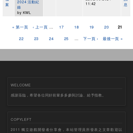
2024 活動紀
11:42
案
息
錄
by
KWL
頁面
« 第一頁
‹ 上一頁
…
17
18
19
20
21
22
23
24
25
…
下一頁 ›
最後一頁 »
WELCOME
感謝蒞臨，希望各位同好前輩多多參與討論、給予指教。
COPYLEFT
2011 獨立遊戲開發者分享會，本站管理員所發表之文章歡迎以