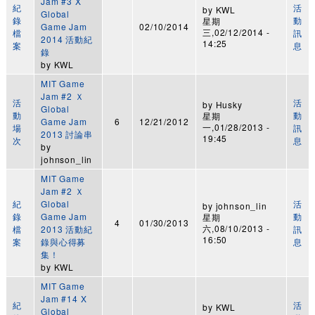
Jam #3 X
紀
活
by
KWL
Global
錄
動
星期
Game Jam
02/10/2014
三,02/12/2014 -
檔
訊
2014 活動紀
14:25
案
息
錄
by
KWL
MIT Game
Jam #2 Ｘ
活
活
by
Husky
Global
動
動
星期
Game Jam
6
12/21/2012
一,01/28/2013 -
場
訊
2013 討論串
19:45
次
息
by
johnson_lin
MIT Game
Jam #2 Ｘ
紀
Global
活
by
johnson_lin
錄
Game Jam
動
星期
4
01/30/2013
六,08/10/2013 -
檔
2013 活動紀
訊
16:50
案
錄與心得募
息
集！
by
KWL
MIT Game
Jam #14 X
紀
活
by
KWL
Global