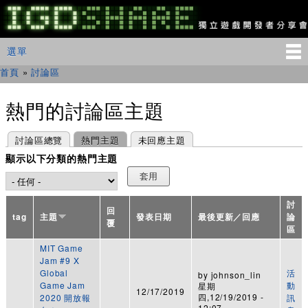
移
至
主
IGDSHARE
主選單
選單
內
獨
立
容
首頁
»
討論區
您在這裡
遊
戲
開
熱門的討論區主題
發
者
主要索引標籤
(作用中頁籤)
討論區總覽
熱門主題
未回應主題
分
享
顯示以下分類的熱門主題
會
討
回
tag
主題
發表日期
最後更新／回應
論
覆
區
MIT Game
Jam #9 X
Global
活
by
johnson_lin
Game Jam
動
星期
12/17/2019
四,12/19/2019 -
2020 開放報
訊
12:07