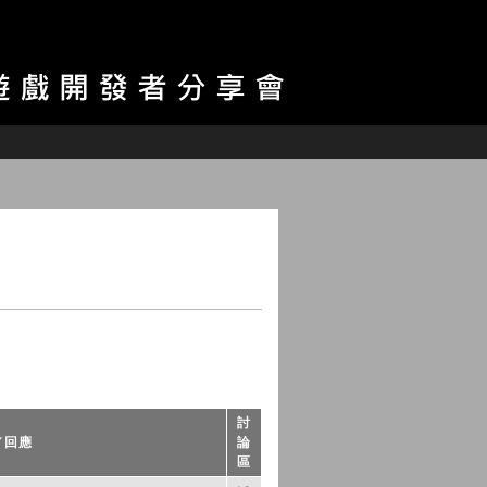
討
／回應
論
區