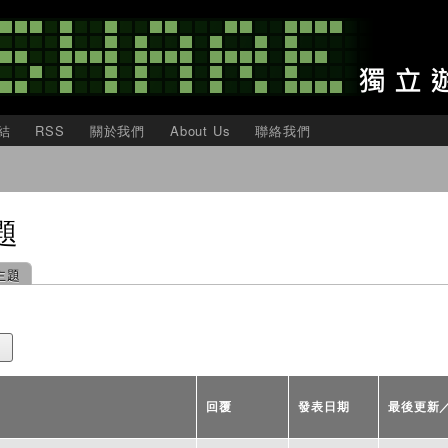
移
至
主
內
容
結
RSS
關於我們
About Us
聯絡我們
題
主題
回覆
發表日期
最後更新