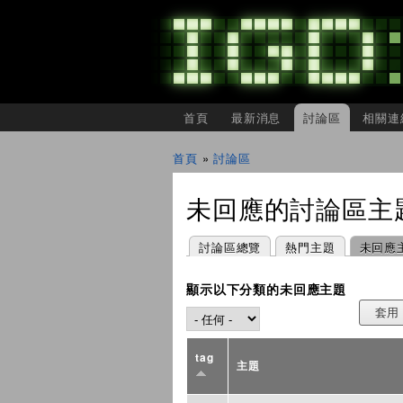
主選單
首頁
最新消息
討論區
相關連
IGDSHARE
獨
首頁
»
討論區
立
您在這裡
遊
戲
未回應的討論區主
開
發
者
主要索引標籤
(作用中頁籤)
討論區總覽
熱門主題
未回應
分
享
會
顯示以下分類的未回應主題
tag
主題