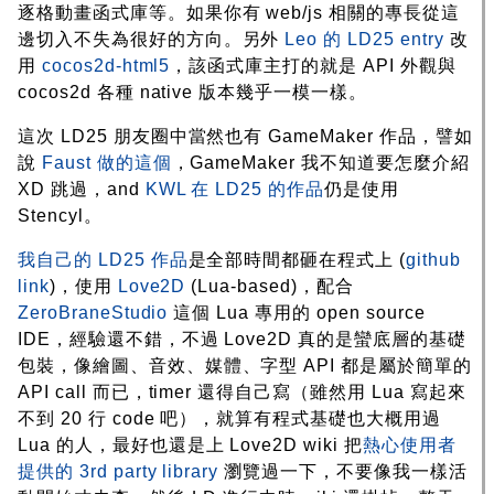
逐格動畫函式庫等。如果你有 web/js 相關的專長從這
邊切入不失為很好的方向。另外
Leo 的 LD25 entry
改
用
cocos2d-html5
，該函式庫主打的就是 API 外觀與
cocos2d 各種 native 版本幾乎一模一樣。
這次 LD25 朋友圈中當然也有 GameMaker 作品，譬如
說
Faust 做的這個
，GameMaker 我不知道要怎麼介紹
XD 跳過，and
KWL 在 LD25 的作品
仍是使用
Stencyl。
我自己的 LD25 作品
是全部時間都砸在程式上 (
github
link
)，使用
Love2D
(Lua-based)，配合
ZeroBraneStudio
這個 Lua 專用的 open source
IDE，經驗還不錯，不過 Love2D 真的是蠻底層的基礎
包裝，像繪圖、音效、媒體、字型 API 都是屬於簡單的
API call 而已，timer 還得自己寫（雖然用 Lua 寫起來
不到 20 行 code 吧），就算有程式基礎也大概用過
Lua 的人，最好也還是上 Love2D wiki 把
熱心使用者
提供的 3rd party library
瀏覽過一下，不要像我一樣活