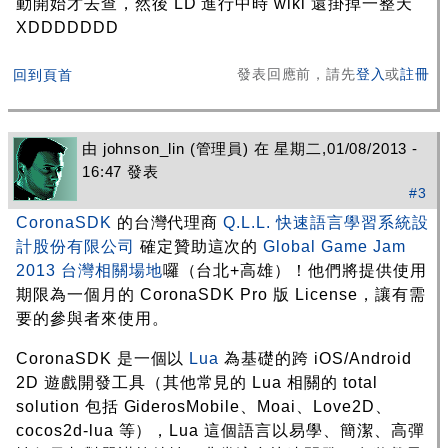
動開始才去查，然後 LD 進行中時 wiki 還掛掉一整天
XDDDDDDD
發表回應前，請先
登入
或
註冊
回到頁首
由
johnson_lin
(管理員) 在 星期二,01/08/2013 -
16:47 發表
#3
CoronaSDK
的台灣代理商
Q.L.L. 快速語言學習系統設
計股份有限公司
確定贊助這次的
Global Game Jam
2013 台灣相關場地
囉（台北+高雄）！他們將提供使用
期限為一個月的 CoronaSDK Pro 版 License，讓有需
要的參與者來使用。
CoronaSDK 是一個以
Lua
為基礎的跨 iOS/Android
2D 遊戲開發工具（其他常見的 Lua 相關的 total
solution 包括 GiderosMobile、Moai、Love2D、
cocos2d-lua 等），Lua 這個語言以易學、簡潔、高彈