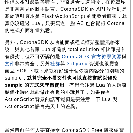
性但又相對嚴謹等特性，非常適合快速開發，在遊戲界
是非常常見的腳本語言。CoronaSDK 的 API 設計則是
基於吸引原本是 Flash/ActionScript 的開發者而來，就
算你沒碰過 Lua，只要寫過一點 AS 也會覺得 Corona
的程式介面相當熟悉。
另外，CoronaSDK 以功能面或程式框架整體風格來
說，與其他各家 Lua 相關的 total solution 相比雖是各
有優劣，但不可否認的是
CoronaSDK 官方教學資源
與
文件
非常齊全，另外
社群
與
3rd party
資源也很豐富。
而且 SDK 下載下來就有好幾十個依據內容分門別類的
sample，
就算完全不看文件也可以直接嘗試以修改
sample 的方式來學習使用
，有稍微碰過 Lua 的人應該
幾個小時內就能做出有趣的小玩具了，如果你有
ActionScript 背景的話可能倒是要注意一下 Lua 與
ActionScript 語言先天上的差異。
==
當然目前任何人要直接拿 CoronaSDK Free 版來練習