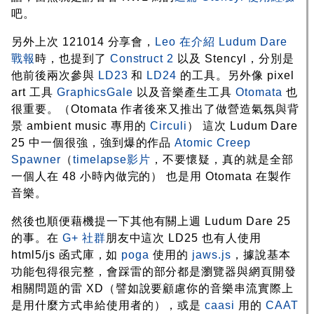
吧。
另外上次 121014 分享會，
Leo 在介紹 Ludum Dare
戰報
時，也提到了
Construct 2
以及 Stencyl，分別是
他前後兩次參與
LD23
和
LD24
的工具。另外像 pixel
art 工具
GraphicsGale
以及音樂產生工具
Otomata
也
很重要。（Otomata 作者後來又推出了做營造氣氛與背
景 ambient music 專用的
Circuli
） 這次 Ludum Dare
25 中一個很強，強到爆的作品
Atomic Creep
Spawner
（
timelapse影片
，不要懷疑，真的就是全部
一個人在 48 小時內做完的） 也是用 Otomata 在製作
音樂。
然後也順便藉機提一下其他有關上週 Ludum Dare 25
的事。在
G+ 社群
朋友中這次 LD25 也有人使用
html5/js 函式庫，如
poga
使用的
jaws.js
，據說基本
功能包得很完整，會踩雷的部分都是瀏覽器與網頁開發
相關問題的雷 XD（譬如說要顧慮你的音樂串流實際上
是用什麼方式串給使用者的），或是
caasi
用的
CAAT