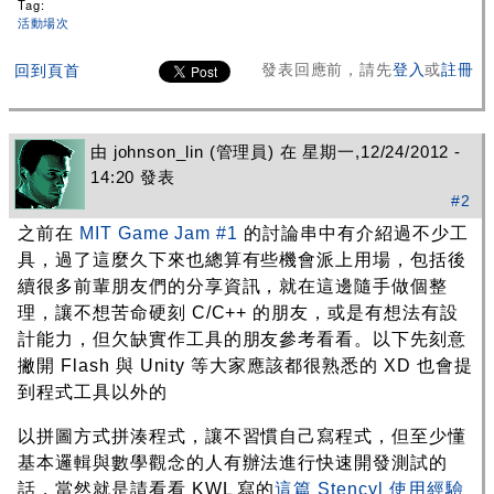
Tag:
活動場次
發表回應前，請先
登入
或
註冊
回到頁首
由
johnson_lin
(管理員) 在 星期一,12/24/2012 -
14:20 發表
#2
之前在
MIT Game Jam #1
的討論串中有介紹過不少工
具，過了這麼久下來也總算有些機會派上用場，包括後
續很多前輩朋友們的分享資訊，就在這邊隨手做個整
理，讓不想苦命硬刻 C/C++ 的朋友，或是有想法有設
計能力，但欠缺實作工具的朋友參考看看。以下先刻意
撇開 Flash 與 Unity 等大家應該都很熟悉的 XD 也會提
到程式工具以外的
以拼圖方式拼湊程式，讓不習慣自己寫程式，但至少懂
基本邏輯與數學觀念的人有辦法進行快速開發測試的
話，當然就是請看看 KWL 寫的
這篇 Stencyl 使用經驗