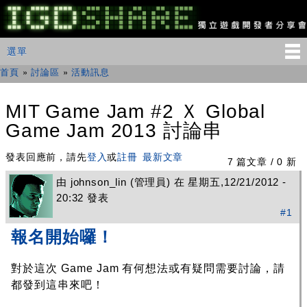
移
至
主
IGDSHARE
主選單
選單
內
獨
立
容
首頁
»
討論區
»
活動訊息
您在這裡
遊
戲
開
MIT Game Jam #2 Ｘ Global
發
Game Jam 2013 討論串
者
分
享
發表回應前，請先
登入
或
註冊
最新文章
7 篇文章 / 0 新
會
由
johnson_lin
(管理員) 在 星期五,12/21/2012 -
20:32 發表
#1
報名開始囉！
對於這次 Game Jam 有何想法或有疑問需要討論，請
都發到這串來吧！