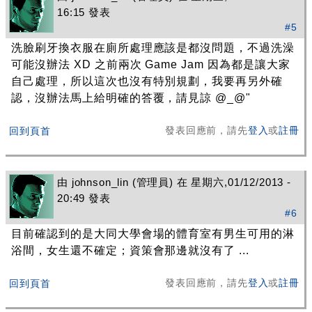
16:15 發表
#5
洗臉刷牙換衣服在廁所處理應該是都沒問題，不過洗澡
可能沒辦法 XD 之前兩次 Game Jam 因為都是讓大家
自己處理，所以這次也沒有特別規劃，我要再另外確
認，沒辦法馬上給明確的答覆，請見諒 @_@"
發表回應前，請先
登入
或
註冊
回到頁首
由
johnson_lin
(管理員) 在 星期六,01/12/2013 -
20:49 發表
#6
目前確認到的是大同大學會場的體育室有男生可用的淋
浴間，女生還不確定；資策會那邊就沒有了 ...
發表回應前，請先
登入
或
註冊
回到頁首