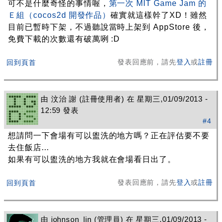
可不是什麼奇怪的事情喔，
第一次 MIT Game Jam 的
Ｅ組（cocos2d 開發作品）
確實就這樣幹了XD！雖然
目前已暫時下架，不過聽說當時上架到 AppStore 後，
免費下載的次數還有破萬咧 :D
發表回應前，請先
登入
或
註冊
回到頁首
由
汶治 謝
(註冊使用者) 在 星期三,01/09/2013 -
12:59 發表
#4
想請問一下會場有可以盥洗的地方嗎？正在評估要不要
去住飯店...
如果有可以盥洗的地方我就在會場看日出了。
發表回應前，請先
登入
或
註冊
回到頁首
由
johnson_lin
(管理員) 在 星期三,01/09/2013 -