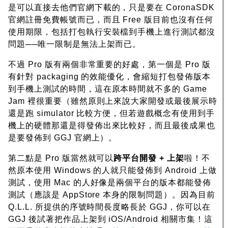
是可以直接去他們官網下載的，只是要在 CoronaSDK
官網註冊免費帳號而已，而且 Free 版目前也沒有任何
使用期限，包括打包執行安裝檔到手機上進行測試都沒
問題──唯一限制是無法上架而已。
不過 Pro 版有兩個非常重要的好處，第一個是 Pro 版
有針對 packaging 的效能優化，會縮短打包發佈版本
到手機上測試的時間，這在原本時間就不多的 Game
Jam 裡很重要（雖然原則上來說大家開發或最後展示時
還是跑 simulator 比較方便，但若遊戲概念有使用到手
機上的硬體那還是得發佈出來比較好，而且最後成果也
是要發佈到 GGJ 官網上）。
第二點是 Pro 版當然就可以
跨平台開發 + 上架
啦！不
然原本使用 Windows 的人就只能發佈到 Android 上做
測試，使用 Mac 的人好像是兩個平台的版本都能發佈
測試（應該是 AppStore 本身的限制問題）。因為目前
Q.L.L. 所提供的序號時間長度略長於 GGJ，你可以在
GGJ 後試著把作品上架到 iOS/Android 相關市集！這