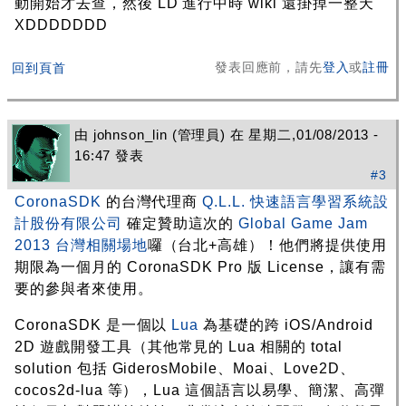
動開始才去查，然後 LD 進行中時 wiki 還掛掉一整天
XDDDDDDD
發表回應前，請先
登入
或
註冊
回到頁首
由
johnson_lin
(管理員) 在 星期二,01/08/2013 -
16:47 發表
#3
CoronaSDK
的台灣代理商
Q.L.L. 快速語言學習系統設
計股份有限公司
確定贊助這次的
Global Game Jam
2013 台灣相關場地
囉（台北+高雄）！他們將提供使用
期限為一個月的 CoronaSDK Pro 版 License，讓有需
要的參與者來使用。
CoronaSDK 是一個以
Lua
為基礎的跨 iOS/Android
2D 遊戲開發工具（其他常見的 Lua 相關的 total
solution 包括 GiderosMobile、Moai、Love2D、
cocos2d-lua 等），Lua 這個語言以易學、簡潔、高彈