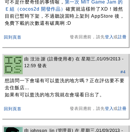
可不是什麼奇怪的事情喔，
第一次 MIT Game Jam 的
Ｅ組（cocos2d 開發作品）
確實就這樣幹了XD！雖然
目前已暫時下架，不過聽說當時上架到 AppStore 後，
免費下載的次數還有破萬咧 :D
發表回應前，請先
登入
或
註冊
回到頁首
由
汶治 謝
(註冊使用者) 在 星期三,01/09/2013 -
12:59 發表
#4
想請問一下會場有可以盥洗的地方嗎？正在評估要不要
去住飯店...
如果有可以盥洗的地方我就在會場看日出了。
發表回應前，請先
登入
或
註冊
回到頁首
由
johnson_lin
(管理員) 在 星期三,01/09/2013 -