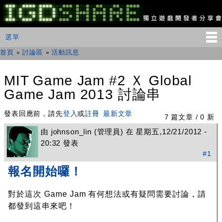
移
至
主
IGDSHARE
主選單
選單
內
獨
立
容
首頁
»
討論區
»
活動訊息
您在這裡
遊
戲
開
MIT Game Jam #2 Ｘ Global
發
Game Jam 2013 討論串
者
分
享
發表回應前，請先
登入
或
註冊
最新文章
7 篇文章 / 0 新
會
由
johnson_lin
(管理員) 在 星期五,12/21/2012 -
20:32 發表
#1
報名開始囉！
對於這次 Game Jam 有何想法或有疑問需要討論，請
都發到這串來吧！