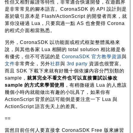
性但又相對嚴謹等特性，非常適合快速開發，在遊戲界
是非常常見的腳本語言。CoronaSDK 的 API 設計則是
基於吸引原本是 Flash/ActionScript 的開發者而來，就
算你沒碰過 Lua，只要寫過一點 AS 也會覺得 Corona
的程式介面相當熟悉。
另外，CoronaSDK 以功能面或程式框架整體風格來
說，與其他各家 Lua 相關的 total solution 相比雖是各
有優劣，但不可否認的是
CoronaSDK 官方教學資源
與
文件
非常齊全，另外
社群
與
3rd party
資源也很豐富。
而且 SDK 下載下來就有好幾十個依據內容分門別類的
sample，
就算完全不看文件也可以直接嘗試以修改
sample 的方式來學習使用
，有稍微碰過 Lua 的人應該
幾個小時內就能做出有趣的小玩具了，如果你有
ActionScript 背景的話可能倒是要注意一下 Lua 與
ActionScript 語言先天上的差異。
==
當然目前任何人要直接拿 CoronaSDK Free 版來練習