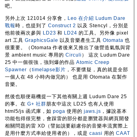
吧。
另外上次 121014 分享會，
Leo 在介紹 Ludum Dare
戰報
時，也提到了
Construct 2
以及 Stencyl，分別是
他前後兩次參與
LD23
和
LD24
的工具。另外像 pixel
art 工具
GraphicsGale
以及音樂產生工具
Otomata
也
很重要。（Otomata 作者後來又推出了做營造氣氛與背
景 ambient music 專用的
Circuli
） 這次 Ludum Dare
25 中一個很強，強到爆的作品
Atomic Creep
Spawner
（
timelapse影片
，不要懷疑，真的就是全部
一個人在 48 小時內做完的） 也是用 Otomata 在製作
音樂。
然後也順便藉機提一下其他有關上週 Ludum Dare 25
的事。在
G+ 社群
朋友中這次 LD25 也有人使用
html5/js 函式庫，如
poga
使用的
jaws.js
，據說基本
功能包得很完整，會踩雷的部分都是瀏覽器與網頁開發
相關問題的雷 XD（譬如說要顧慮你的音樂串流實際上
是用什麼方式串給使用者的），或是
caasi
用的
CAAT