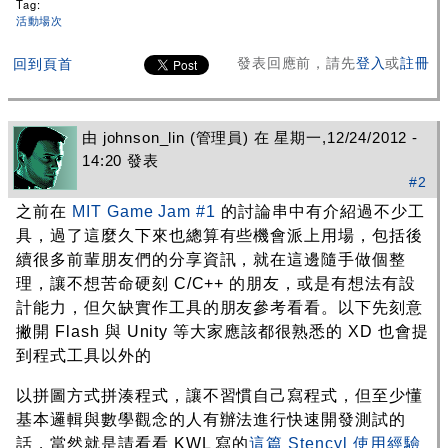
Tag:
活動場次
發表回應前，請先
登入
或
註冊
回到頁首
由
johnson_lin
(管理員) 在 星期一,12/24/2012 -
14:20 發表
#2
之前在
MIT Game Jam #1
的討論串中有介紹過不少工
具，過了這麼久下來也總算有些機會派上用場，包括後
續很多前輩朋友們的分享資訊，就在這邊隨手做個整
理，讓不想苦命硬刻 C/C++ 的朋友，或是有想法有設
計能力，但欠缺實作工具的朋友參考看看。以下先刻意
撇開 Flash 與 Unity 等大家應該都很熟悉的 XD 也會提
到程式工具以外的
以拼圖方式拼湊程式，讓不習慣自己寫程式，但至少懂
基本邏輯與數學觀念的人有辦法進行快速開發測試的
話，當然就是請看看 KWL 寫的
這篇 Stencyl 使用經驗