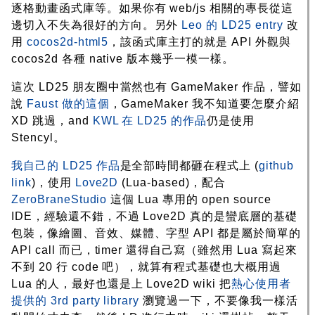
逐格動畫函式庫等。如果你有 web/js 相關的專長從這
邊切入不失為很好的方向。另外
Leo 的 LD25 entry
改
用
cocos2d-html5
，該函式庫主打的就是 API 外觀與
cocos2d 各種 native 版本幾乎一模一樣。
這次 LD25 朋友圈中當然也有 GameMaker 作品，譬如
說
Faust 做的這個
，GameMaker 我不知道要怎麼介紹
XD 跳過，and
KWL 在 LD25 的作品
仍是使用
Stencyl。
我自己的 LD25 作品
是全部時間都砸在程式上 (
github
link
)，使用
Love2D
(Lua-based)，配合
ZeroBraneStudio
這個 Lua 專用的 open source
IDE，經驗還不錯，不過 Love2D 真的是蠻底層的基礎
包裝，像繪圖、音效、媒體、字型 API 都是屬於簡單的
API call 而已，timer 還得自己寫（雖然用 Lua 寫起來
不到 20 行 code 吧），就算有程式基礎也大概用過
Lua 的人，最好也還是上 Love2D wiki 把
熱心使用者
提供的 3rd party library
瀏覽過一下，不要像我一樣活