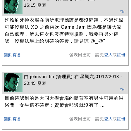
16:15 發表
#5
洗臉刷牙換衣服在廁所處理應該是都沒問題，不過洗澡
可能沒辦法 XD 之前兩次 Game Jam 因為都是讓大家
自己處理，所以這次也沒有特別規劃，我要再另外確
認，沒辦法馬上給明確的答覆，請見諒 @_@"
發表回應前，請先
登入
或
註冊
回到頁首
由
johnson_lin
(管理員) 在 星期六,01/12/2013 -
20:49 發表
#6
目前確認到的是大同大學會場的體育室有男生可用的淋
浴間，女生還不確定；資策會那邊就沒有了 ...
發表回應前，請先
登入
或
註冊
回到頁首