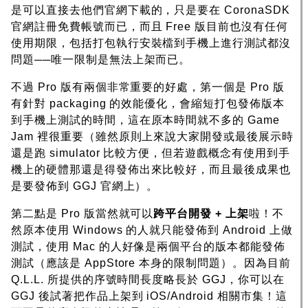
是可以直接去他們官網下載的，只是要在 CoronaSDK
官網註冊免費帳號而已，而且 Free 版目前也沒有任何
使用期限，包括打包執行安裝檔到手機上進行測試都沒
問題──唯一限制是無法上架而已。
不過 Pro 版有兩個非常重要的好處，第一個是 Pro 版
有針對 packaging 的效能優化，會縮短打包發佈版本
到手機上測試的時間，這在原本時間就不多的 Game
Jam 裡很重要（雖然原則上來說大家開發或最後展示時
還是跑 simulator 比較方便，但若遊戲概念有使用到手
機上的硬體那還是得發佈出來比較好，而且最後成果也
是要發佈到 GGJ 官網上）。
第二點是 Pro 版當然就可以
跨平台開發 + 上架
啦！不
然原本使用 Windows 的人就只能發佈到 Android 上做
測試，使用 Mac 的人好像是兩個平台的版本都能發佈
測試（應該是 AppStore 本身的限制問題）。因為目前
Q.L.L. 所提供的序號時間長度略長於 GGJ，你可以在
GGJ 後試著把作品上架到 iOS/Android 相關市集！這