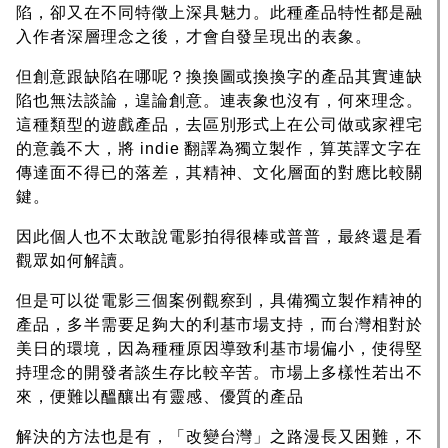
陷，卻又在不同特徵上深具魅力。此種產品特性都是融
入作者深層理念之後，才會自發呈現出的表象。
但創意跟缺陷在哪呢？換換圖或換換字的產品其實連缺
陷也無法談論，遑論創意。連表象也沒有，何來理念。
這種類型的遊戲產品，去區別形式上在公司做或家裡宅
的意義不大，將 indie 翻譯為獨立製作，算英譯文字在
傳達面不得已的落差，其精神、文化層面的對應比較關
鍵。
因此個人也不太敢說電影拍得很棒或普普，最終還是看
觀眾如何解讀。
但是可以從電影三個案例觀察到，具備獨立製作精神的
產品，多半需要足夠大的利基市場支持，而台灣相對於
美日的環境，因為種種原因導致利基市場偏小，使得堅
持理念的開發者談生存比較辛苦。市場上多樣性若出不
來，便難以醞釀出有靈感、優質的產品
解決的方法也是有，「改變台灣」之路漫長又困難，不