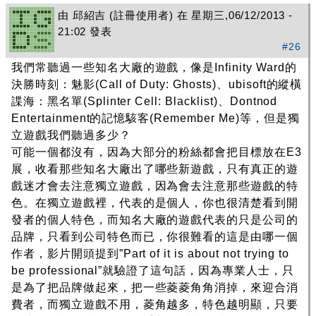
由
邱紹吉
(註冊使用者) 在 星期三,06/12/2013 -
21:02 發表
#26
我們常聽過一些知名大廠的遊戲，像是Infinity Ward的
決勝時刻：魅影(Call of Duty: Ghosts)、ubisoft的縱橫
諜海：黑名單(Splinter Cell: Blacklist)、Dontnod
Entertainment的記憶駭客(Remember Me)等，但是獨
立遊戲我們聽過多少？
可能一個都沒有，因為大部分的粉絲都會把目標放在E3
展，收看那些知名大廠出了哪些新遊戲，只有真正的遊
戲迷才會去注意獨立遊戲，因為會去注意那些遊戲的特
色。在獨立遊戲裡，代表的是個人，你也很清楚看到開
發者的個人特色，而知名大廠的遊戲代表的只是公司的
品牌，只看到公司特色而已，你很難看的這是由哪一個
作者，影片開頭提到”Part of it is about not trying to
be professional”就驗證了這句話，因為專業人士，只
是為了把品牌做起來，把一些菱菱角角消掉，來迎合消
費者，而獨立遊戲不用，菱角越多，特色越明顯，只要