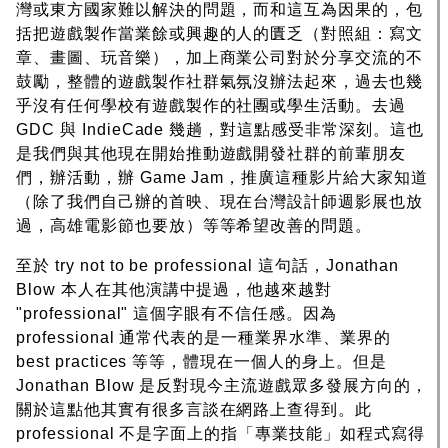
灣或東方國家難以解決的問題，而和這互為因果的，包
括把遊戲製作當業餘或興趣的人的匱乏（對照組：寫文
章、畫圖、玩音樂），加上商業公司對於分享交流的不
鼓勵，整體的遊戲製作社群氣氛沒辦法起來，過去也幾
乎沒有任何學校有遊戲製作的社團或學生活動。去過
GDC 與 IndieCade 幾趟，對這點感受非常深刻。這也
是我們與其他現在開始推動遊戲開發社群的前輩朋友
們，辦活動，辦 Game Jam，推廣這種影片給大家知道
（除了我們自己辦的首映、現在台灣設計師週影展也放
過，高雄電影節也要放）等等希望改善的問題。
至於 try not to be professional 這句話，Jonathan
Blow 本人在其他演講中提過，他越來越對
"professional" 這個字眼有不信任感。因為
professional 通常代表的是一種業界水準、業界的
best practices 等等，體現在一個人的身上。但是
Jonathan Blow 是反對現今主流遊戲眾多發展方向的，
關於這點他其實有很多言談在網路上查得到。此
professional 不是字面上的指「專業技能」如程式寫得