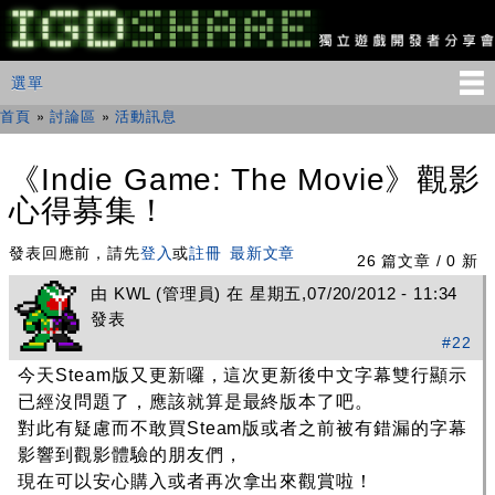
移
至
主
IGDSHARE
主選單
選單
內
獨
立
容
首頁
»
討論區
»
活動訊息
您在這裡
遊
戲
開
《Indie Game: The Movie》觀影
發
心得募集！
者
分
享
發表回應前，請先
登入
或
註冊
最新文章
26 篇文章 / 0 新
會
由
KWL
(管理員) 在 星期五,07/20/2012 - 11:34
發表
#22
今天Steam版又更新囉，這次更新後中文字幕雙行顯示
已經沒問題了，應該就算是最終版本了吧。
對此有疑慮而不敢買Steam版或者之前被有錯漏的字幕
影響到觀影體驗的朋友們，
現在可以安心購入或者再次拿出來觀賞啦！