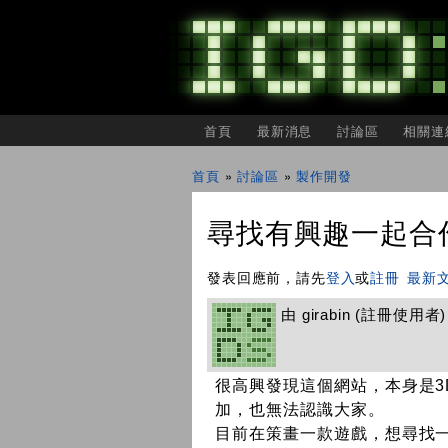
主選單
首頁
最新消息
討論區
相關連
IGDSHARE
獨
首頁
»
討論區
»
製作開發
立
您在這裡
遊
戲
尋找有興趣一起合作的
開
發
者
發表回應前，請先
登入
或
註冊
最新
分
享
由
girabin
(註冊使用者) 在
會
很高興發現這個網站，本身是
加，也無法認識大家。
目前在策畫一款遊戲，想尋找一位