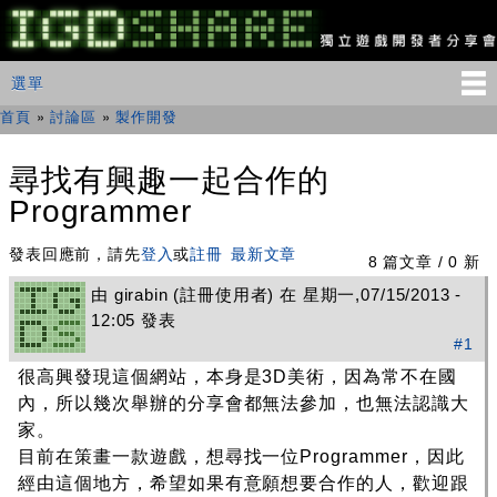
移
至
主
IGDSHARE
主選單
選單
內
獨
立
容
首頁
»
討論區
»
製作開發
您在這裡
遊
戲
開
尋找有興趣一起合作的
發
Programmer
者
分
享
發表回應前，請先
登入
或
註冊
最新文章
8 篇文章 / 0 新
會
由
girabin
(註冊使用者) 在 星期一,07/15/2013 -
12:05 發表
#1
很高興發現這個網站，本身是3D美術，因為常不在國
內，所以幾次舉辦的分享會都無法參加，也無法認識大
家。
目前在策畫一款遊戲，想尋找一位Programmer，因此
經由這個地方，希望如果有意願想要合作的人，歡迎跟