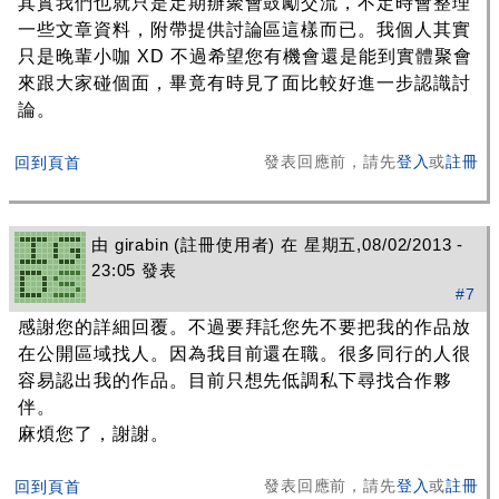
其實我們也就只是定期辦聚會鼓勵交流，不定時會整理
一些文章資料，附帶提供討論區這樣而已。我個人其實
只是晚輩小咖 XD 不過希望您有機會還是能到實體聚會
來跟大家碰個面，畢竟有時見了面比較好進一步認識討
論。
發表回應前，請先
登入
或
註冊
回到頁首
由
girabin
(註冊使用者) 在 星期五,08/02/2013 -
23:05 發表
#7
感謝您的詳細回覆。不過要拜託您先不要把我的作品放
在公開區域找人。因為我目前還在職。很多同行的人很
容易認出我的作品。目前只想先低調私下尋找合作夥
伴。
麻煩您了，謝謝。
發表回應前，請先
登入
或
註冊
回到頁首