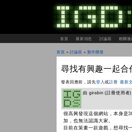
主選單
首頁
最新消息
討論區
相關連
IGDSHARE
獨
首頁
»
討論區
»
製作開發
立
您在這裡
遊
戲
尋找有興趣一起合作的
開
發
者
發表回應前，請先
登入
或
註冊
最新
分
享
由
girabin
(註冊使用者) 在
會
很高興發現這個網站，本身是
加，也無法認識大家。
目前在策畫一款遊戲，想尋找一位