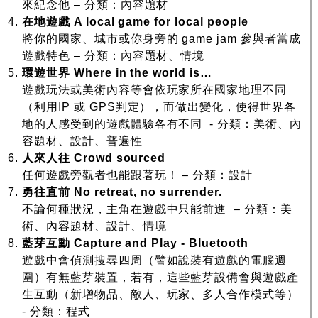
來紀念他 – 分類：內容題材
在地遊戲
A local game for local people
將你的國家、城市或你身旁的 game jam 參與者當成
遊戲特色 – 分類：內容題材、情境
環遊世界
Where in the world is…
遊戲玩法或美術內容等會依玩家所在國家地理不同
（利用IP 或 GPS判定），而做出變化，使得世界各
地的人感受到的遊戲體驗各有不同 - 分類：美術、內
容題材、設計、普遍性
人來人往
Crowd sourced
任何遊戲旁觀者也能跟著玩！ – 分類：設計
勇往直前
No retreat, no surrender.
不論何種狀況，主角在遊戲中只能前進 – 分類：美
術、內容題材、設計、情境
藍芽互動
Capture and Play - Bluetooth
遊戲中會偵測搜尋四周（譬如說裝有遊戲的電腦週
圍）有無藍芽裝置，若有，這些藍芽設備會與遊戲產
生互動（新增物品、敵人、玩家、多人合作模式等）
- 分類：程式