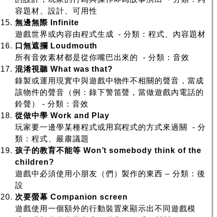
容題材、設計、可用性
無邊無際
Infinite
遊戲世界或內容由程式生成 - 分類：程式、內容題材
口無遮攔
Loudmouth
所有音效素材都是從你嘴巴出來的 - 分類：音效
混淆視聽
What was that?
錄製或運用現實中與遊戲中物件不相關的聲音，當成
該物件的聲音（例：錄下警笛聲，當做遊戲內電話的
鈴聲） - 分類：音效
從做中學
Work and Play
玩家要一邊學某種程式或用寫程式的方式來過關 - 分
類：程式、嚴肅議題
孩子的教育不能等
Won’t somebody think of the
children?
遊戲中必須使用小朋友（們）製作的東西 – 分類：後
設
次要螢幕
Companion screen
遊戲使用一個額外的行動裝置來顯示出不同遊戲模