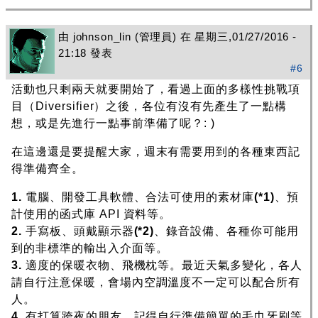
由
johnson_lin
(管理員) 在 星期三,01/27/2016 -
21:18 發表
#6
活動也只剩兩天就要開始了，看過上面的多樣性挑戰項
目（Diversifier）之後，各位有沒有先產生了一點構
想，或是先進行一點事前準備了呢？: )
在這邊還是要提醒大家，週末有需要用到的各種東西記
得準備齊全。
1.
電腦、開發工具軟體、合法可使用的素材庫
(*1)
、預
計使用的函式庫 API 資料等。
2.
手寫板、頭戴顯示器
(*2)
、錄音設備、各種你可能用
到的非標準的輸出入介面等。
3.
適度的保暖衣物、飛機枕等。最近天氣多變化，各人
請自行注意保暖，會場內空調溫度不一定可以配合所有
人。
4.
有打算跨夜的朋友，記得自行準備簡單的毛巾牙刷等