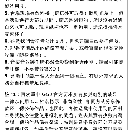
盥洗用具。
5.
會場現場有飲料機（廚房外可取得）喝到光為止，但
是活動進行大部分期間，廚房是閉鎖的，所以沒有過濾
自來水可以喝，現場紙杯也不一定夠用，請記得攜帶水
壺或杯子。
6.
雖然我們會準備公用文具，但也建議自己要準備哦。
7.
記得準備易用的網路空間方案，或者實體的檔案交換
設備（隨身碟等）。
8.
音樂音效製作時必然會影響到附近組別，請盡可能攜
帶耳機。不要帶音響XD！
9.
會場中預設一個人分配到一個插座。有額外需求的人
務必自行攜帶延長線。
註 *1
：再次重申 GGJ 官方要求所有參與組別的成果，
一律以創用 CC 姓名標示─非商業性─相同方式分享條
款來上傳公佈作品，也因此，各位遊戲中使用到的素材
本身就務必注意使用權利的問題，過去其實有少數台灣
會場上傳的作品偶有疑議，特別是音樂音效部分容易發
生這種狀況。如果你對於音樂音效苦手，建議可以看看