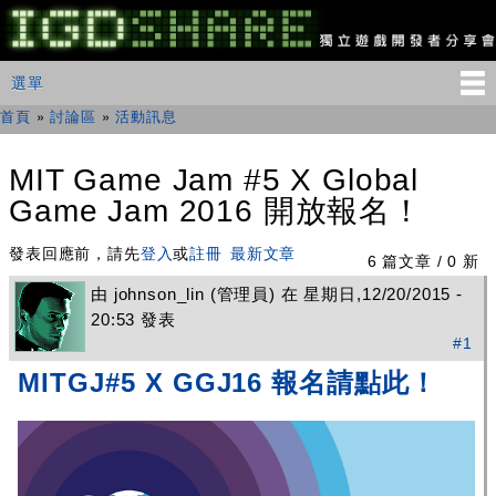
移
至
主
IGDSHARE
主選單
選單
內
獨
立
容
首頁
»
討論區
»
活動訊息
您在這裡
遊
戲
開
MIT Game Jam #5 X Global
發
Game Jam 2016 開放報名！
者
分
享
發表回應前，請先
登入
或
註冊
最新文章
6 篇文章 / 0 新
會
由
johnson_lin
(管理員) 在 星期日,12/20/2015 -
20:53 發表
#1
MITGJ#5 X GGJ16 報名請點此！