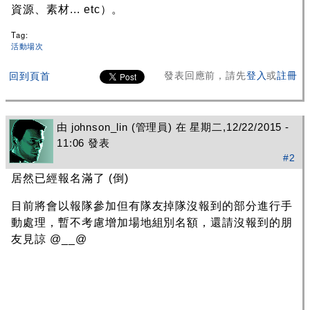
資源、素材... etc）。
Tag:
活動場次
發表回應前，請先
登入
或
註冊
回到頁首
由
johnson_lin
(管理員) 在 星期二,12/22/2015 -
11:06 發表
#2
居然已經報名滿了 (倒)
目前將會以報隊參加但有隊友掉隊沒報到的部分進行手
動處理，暫不考慮增加場地組別名額，還請沒報到的朋
友見諒 @__@