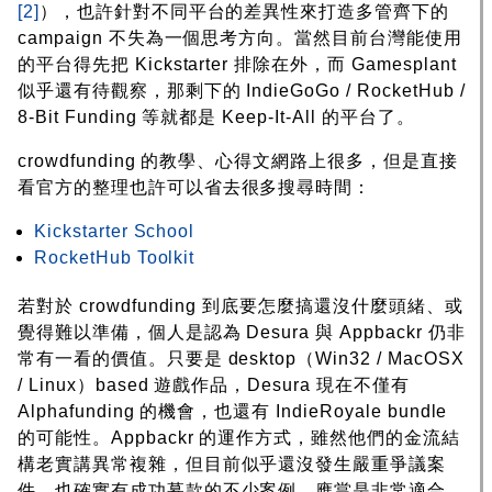
[2]
），也許針對不同平台的差異性來打造多管齊下的
campaign 不失為一個思考方向。當然目前台灣能使用
的平台得先把 Kickstarter 排除在外，而 Gamesplant
似乎還有待觀察，那剩下的 IndieGoGo / RocketHub /
8-Bit Funding 等就都是 Keep-It-All 的平台了。
crowdfunding 的教學、心得文網路上很多，但是直接
看官方的整理也許可以省去很多搜尋時間：
Kickstarter School
RocketHub Toolkit
若對於 crowdfunding 到底要怎麼搞還沒什麼頭緒、或
覺得難以準備，個人是認為 Desura 與 Appbackr 仍非
常有一看的價值。只要是 desktop（Win32 / MacOSX
/ Linux）based 遊戲作品，Desura 現在不僅有
Alphafunding 的機會，也還有 IndieRoyale bundle
的可能性。Appbackr 的運作方式，雖然他們的金流結
構老實講異常複雜，但目前似乎還沒發生嚴重爭議案
件，也確實有成功募款的不少案例，應當是非常適合