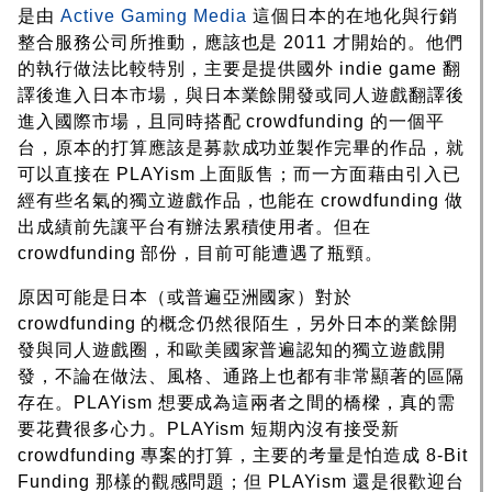
是由
Active Gaming Media
這個日本的在地化與行銷
整合服務公司所推動，應該也是 2011 才開始的。他們
的執行做法比較特別，主要是提供國外 indie game 翻
譯後進入日本市場，與日本業餘開發或同人遊戲翻譯後
進入國際市場，且同時搭配 crowdfunding 的一個平
台，原本的打算應該是募款成功並製作完畢的作品，就
可以直接在 PLAYism 上面販售；而一方面藉由引入已
經有些名氣的獨立遊戲作品，也能在 crowdfunding 做
出成績前先讓平台有辦法累積使用者。但在
crowdfunding 部份，目前可能遭遇了瓶頸。
原因可能是日本（或普遍亞洲國家）對於
crowdfunding 的概念仍然很陌生，另外日本的業餘開
發與同人遊戲圈，和歐美國家普遍認知的獨立遊戲開
發，不論在做法、風格、通路上也都有非常顯著的區隔
存在。PLAYism 想要成為這兩者之間的橋樑，真的需
要花費很多心力。PLAYism 短期內沒有接受新
crowdfunding 專案的打算，主要的考量是怕造成 8-Bit
Funding 那樣的觀感問題；但 PLAYism 還是很歡迎台