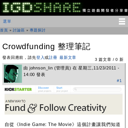
移
至
主
IGDSHARE
主選單
選單
內
獨
立
容
首頁
»
討論區
»
專題探討
您在這裡
遊
戲
開
Crowdfunding 整理筆記
發
者
發表回應前，請先
登入
或
註冊
最新文章
分
3 篇文章 / 0 新
享
由
johnson_lin
(管理員) 在 星期三,11/23/2011 -
會
14:00 發表
#1
自從《Indie Game: The Movie》這個計畫讓我們知道