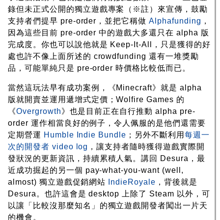
錄但未正式公開的獨立遊戲專案（※註）來宣傳，鼓勵
支持者們提早 pre-order，並把它稱做
Alphafunding
，
因為這些目前 pre-order 中的遊戲大多還只在 alpha 版
完成度。你也可以說他就是 Keep-It-All，只是獲得的好
處也許不像上面所述的 crowdfunding 還有一堆獎勵
品，可能單純只是 pre-order 時價格比較低而已。
當然這玩法早有成功案例，《Minecraft》就是 alpha
版就開賣並運用遞增式定價；Wolfire Games 的
《
Overgrowth
》也是目前正在自行推動 alpha pre-
order 運作相當良好的例子，令人佩服的是他們還需要
定期營運
Humble Indie Bundle
；另外不斷利用
每週一
次的開發者 video log
，讓支持者隨時獲得遊戲實際開
發狀況的更新資訊，持續累積人氣。講回 Desura，最
近成功掘起的另一個 pay-what-you-want (well,
almost) 獨立遊戲促銷網站
IndieRoyale
，背後就是
Desura。也許這會是 desktop 上除了 Steam 以外，可
以讓「比較沒那麼知名」的獨立遊戲開發者闖出一片天
的機會。