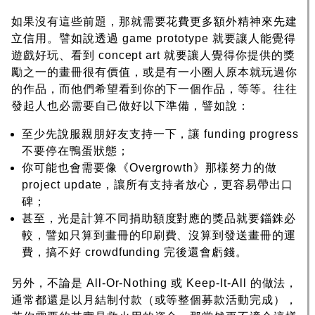
如果沒有這些前題，那就需要花費更多額外精神來先建
立信用。譬如說透過 game prototype 就要讓人能覺得
遊戲好玩、看到 concept art 就要讓人覺得你提供的獎
勵之一的畫冊很有價值，或是有一小圈人原本就玩過你
的作品，而他們希望看到你的下一個作品，等等。往往
發起人也必需要自己做好以下準備，譬如說：
至少先說服親朋好友支持一下，讓 funding progress
不要停在鴨蛋狀態；
你可能也會需要像《Overgrowth》那樣努力的做
project update，讓所有支持者放心，更容易帶出口
碑；
甚至，光是計算不同捐助額度對應的獎品就要錙銖必
較，譬如只算到畫冊的印刷費、沒算到發送畫冊的運
費，搞不好 crowdfunding 完後還會虧錢。
另外，不論是 All-Or-Nothing 或 Keep-It-All 的做法，
通常都還是以月結制付款（或等整個募款活動完成），