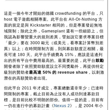
這是一個今年才開始的德國 crowdfunding 的平台，只
host 電子遊戲相關專案。此平台在 All-Or-Nothing 方
面的規定是與 Kickstarter 相同的，但是專案發起無地
域限制；除此之外，Gamesplant 還有一些細節上，但
我認為影響蠻重大的規則差異，譬如說它要求專案目標
「最少」要在 3000 歐元（或美元，看專案計算幣別差
異）以上；在時間限制方面，則與募款額度正相關，最
長可達 180 天。此平台手續費為 15%，應該是這邊列
出的所有平台中費用最高的。最重要的是，此平台
鼓勵
開發者除了依照贊助額度設立不同獎勵外，再提供特定
級別的贊助者
最高達 50% 的 revenue share
，以刺激
潛在的高額贊助者出現。
但此平台 2011 年才成立，專案總數還非常少；已達時
間限制的專案，截止目前為止沒有人成功到達募款目
標，是目前比較不明朗的部份。值得一提的是，目前有
一仍在進行中的募款計畫《
Nexus 2
》，是 2004 年小