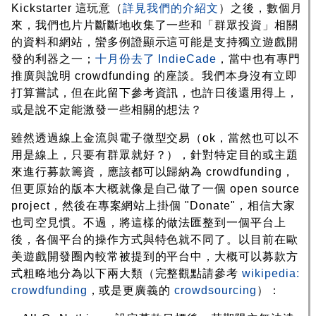
Kickstarter 這玩意（
詳見我們的介紹文
）之後，數個月
來，我們也片片斷斷地收集了一些和「群眾投資」相關
的資料和網站，蠻多例證顯示這可能是支持獨立遊戲開
發的利器之一；
十月份去了 IndieCade
，當中也有專門
推廣與說明 crowdfunding 的座談。我們本身沒有立即
打算嘗試，但在此留下參考資訊，也許日後還用得上，
或是說不定能激發一些相關的想法？
雖然透過線上金流與電子微型交易（ok，當然也可以不
用是線上，只要有群眾就好？），針對特定目的或主題
來進行募款籌資，應該都可以歸納為 crowdfunding，
但更原始的版本大概就像是自己做了一個 open source
project，然後在專案網站上掛個 "Donate"，相信大家
也司空見慣。不過，將這樣的做法匯整到一個平台上
後，各個平台的操作方式與特色就不同了。以目前在歐
美遊戲開發圈內較常被提到的平台中，大概可以募款方
式粗略地分為以下兩大類（完整觀點請參考
wikipedia:
crowdfunding
，或是更廣義的
crowdsourcing
）：