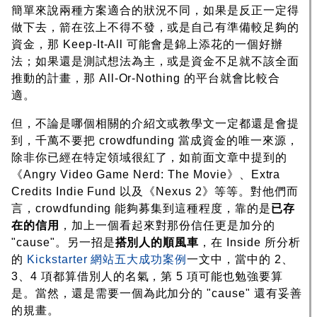
簡單來說兩種方案適合的狀況不同，如果是反正一定得
做下去，箭在弦上不得不發，或是自己有準備較足夠的
資金，那 Keep-It-All 可能會是錦上添花的一個好辦
法；如果還是測試想法為主，或是資金不足就不該全面
推動的計畫，那 All-Or-Nothing 的平台就會比較合
適。
但，不論是哪個相關的介紹文或教學文一定都還是會提
到，千萬不要把 crowdfunding 當成資金的唯一來源，
除非你已經在特定領域很紅了，如前面文章中提到的
《Angry Video Game Nerd: The Movie》、Extra
Credits Indie Fund 以及《Nexus 2》等等。對他們而
言，crowdfunding 能夠募集到這種程度，靠的是
已存
在的信用
，加上一個看起來對那份信任更是加分的
"cause"。另一招是
搭別人的順風車
，在 Inside 所分析
的
Kickstarter 網站五大成功案例
一文中，當中的 2、
3、4 項都算借別人的名氣，第 5 項可能也勉強要算
是。當然，還是需要一個為此加分的 "cause" 還有妥善
的規畫。