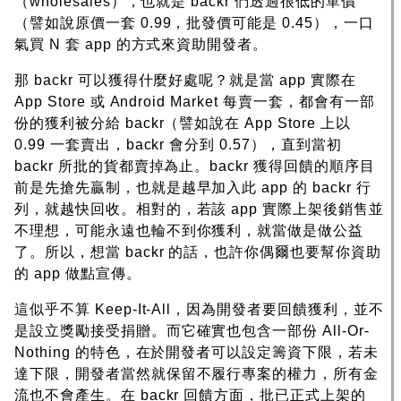
（wholesales），也就是 backr 們透過很低的單價
（譬如說原價一套 0.99，批發價可能是 0.45），一口
氣買 N 套 app 的方式來資助開發者。
那 backr 可以獲得什麼好處呢？就是當 app 實際在
App Store 或 Android Market 每賣一套，都會有一部
份的獲利被分給 backr（譬如說在 App Store 上以
0.99 一套賣出，backr 會分到 0.57），直到當初
backr 所批的貨都賣掉為止。backr 獲得回饋的順序目
前是先搶先贏制，也就是越早加入此 app 的 backr 行
列，就越快回收。相對的，若該 app 實際上架後銷售並
不理想，可能永遠也輪不到你獲利，就當做是做公益
了。所以，想當 backr 的話，也許你偶爾也要幫你資助
的 app 做點宣傳。
這似乎不算 Keep-It-All，因為開發者要回饋獲利，並不
是設立獎勵接受捐贈。而它確實也包含一部份 All-Or-
Nothing 的特色，在於開發者可以設定籌資下限，若未
達下限，開發者當然就保留不履行專案的權力，所有金
流也不會產生。在 backr 回饋方面，批已正式上架的