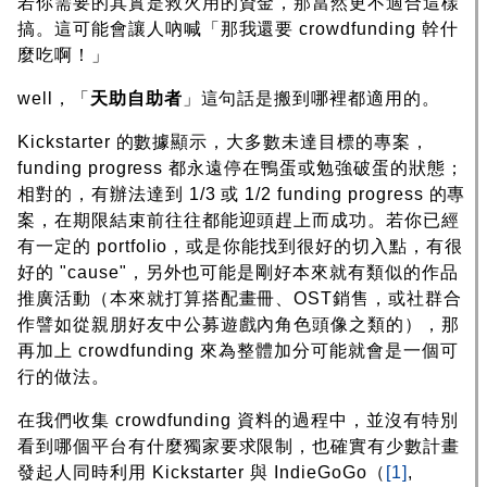
若你需要的其實是救火用的資金，那當然更不適合這樣
搞。這可能會讓人吶喊「那我還要 crowdfunding 幹什
麼吃啊！」
well，「
天助自助者
」這句話是搬到哪裡都適用的。
Kickstarter 的數據顯示，大多數未達目標的專案，
funding progress 都永遠停在鴨蛋或勉強破蛋的狀態；
相對的，有辦法達到 1/3 或 1/2 funding progress 的專
案，在期限結束前往往都能迎頭趕上而成功。若你已經
有一定的 portfolio，或是你能找到很好的切入點，有很
好的 "cause"，另外也可能是剛好本來就有類似的作品
推廣活動（本來就打算搭配畫冊、OST銷售，或社群合
作譬如從親朋好友中公募遊戲內角色頭像之類的），那
再加上 crowdfunding 來為整體加分可能就會是一個可
行的做法。
在我們收集 crowdfunding 資料的過程中，並沒有特別
看到哪個平台有什麼獨家要求限制，也確實有少數計畫
發起人同時利用 Kickstarter 與 IndieGoGo（
[1]
,