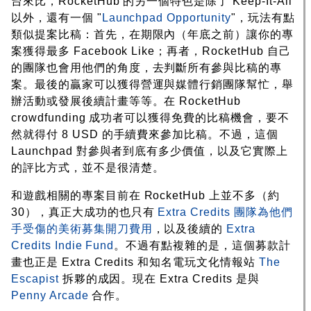
台來比，RocketHub 的另一個特色是除了 Keep-It-All
以外，還有一個 "
Launchpad Opportunity
"，玩法有點
類似提案比稿：首先，在期限內（年底之前）讓你的專
案獲得最多 Facebook Like；再者，RocketHub 自己
的團隊也會用他們的角度，去判斷所有參與比稿的專
案。最後的贏家可以獲得營運與媒體行銷團隊幫忙，舉
辦活動或發展後續計畫等等。在 RocketHub
crowdfunding 成功者可以獲得免費的比稿機會，要不
然就得付 8 USD 的手續費來參加比稿。不過，這個
Launchpad 對參與者到底有多少價值，以及它實際上
的評比方式，並不是很清楚。
和遊戲相關的專案目前在 RocketHub 上並不多（約
30），真正大成功的也只有
Extra Credits 團隊為他們
手受傷的美術募集開刀費用
，以及後續的
Extra
Credits Indie Fund
。不過有點複雜的是，這個募款計
畫也正是 Extra Credits 和知名電玩文化情報站
The
Escapist
拆夥的成因。現在 Extra Credits 是與
Penny Arcade
合作。