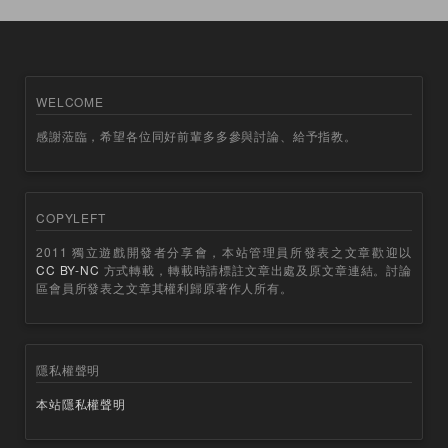
WELCOME
感謝蒞臨，希望各位同好前輩多多參與討論、給予指教。
COPYLEFT
2011 獨立遊戲開發者分享會，本站管理員所發表之文章歡迎以
CC BY-NC
方式轉載，轉載時請標註文章出處及原文章連結。討論
區會員所發表之文章其權利歸原著作人所有。
隱私權聲明
本站隱私權聲明