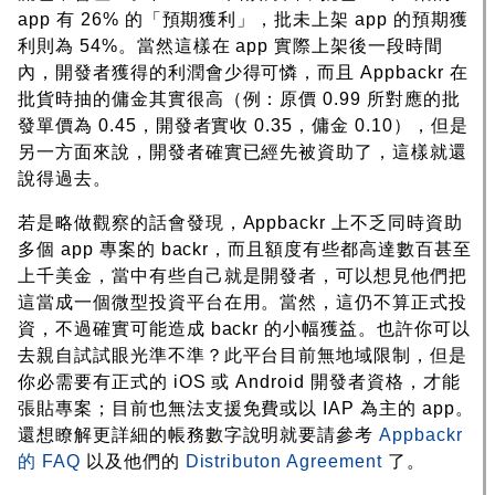
app 有 26% 的「預期獲利」，批未上架 app 的預期獲
利則為 54%。當然這樣在 app 實際上架後一段時間
內，開發者獲得的利潤會少得可憐，而且 Appbackr 在
批貨時抽的傭金其實很高（例：原價 0.99 所對應的批
發單價為 0.45，開發者實收 0.35，傭金 0.10），但是
另一方面來說，開發者確實已經先被資助了，這樣就還
說得過去。
若是略做觀察的話會發現，Appbackr 上不乏同時資助
多個 app 專案的 backr，而且額度有些都高達數百甚至
上千美金，當中有些自己就是開發者，可以想見他們把
這當成一個微型投資平台在用。當然，這仍不算正式投
資，不過確實可能造成 backr 的小幅獲益。也許你可以
去親自試試眼光準不準？此平台目前無地域限制，但是
你必需要有正式的 iOS 或 Android 開發者資格，才能
張貼專案；目前也無法支援免費或以 IAP 為主的 app。
還想瞭解更詳細的帳務數字說明就要請參考
Appbackr
的 FAQ
以及他們的
Distributon Agreement
了。