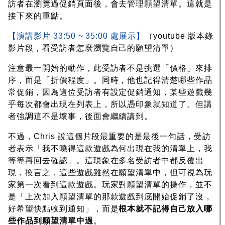
訪者在瀏覽過促銷頁面後，會去管理願望清單。這就是
接下來的重點。
【演講影片 33:50 ~ 35:00 處展示】
（youtube 版本錄
影片段，看受訪者怎麼瀏覽自己的願望清單）
注意最一開始的動作，此受訪者不是挑選「價格」來排
序，而是「折價程度」。同時，他也記得清楚哪些作品
常促銷，因為這位受訪者有設定促銷通知，某些遊戲幾
乎每次都會出現在列表上，所以憑印象就知道了。但講
者強調這不是壞事，後面會繼續講到。
不過，Chris 說這個片段最重要的是最後一句話，受訪
者表示「我不曉得這款遊戲為何出現在我的清單上，我
等等再回去確認」。這現象在多名受訪者中都反覆出
現，換言之，這些遊戲雖然在願望清單中，但可視為玩
家第一次看到這款遊戲。玩家對願望清單的操作，並不
是「上次加入願望清單的那款遊戲到底開始促銷了沒，
好希望快點收到通知」，而是
根本就不記得自己放入哪
些作品到願望清單中過
。