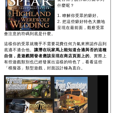
什麼呢？
1. 瞭解你受眾的癖好。
2. 把這些癖好特色大膽地
呈現在最前面，觀察受眾
會注意的符碼到底是什麼。
這樣你的受眾就幾乎不需要花費任何力氣來辨認作品到
底適不適合他。
讓潛在玩家馬上能知道合適與否的這種
自信，是遊戲開發者應該呈現在商店頁面上的
。實際上
有些遊戲類別也已經發展出這樣的特色了，看看這些
「模擬器」類型遊戲，封面設計極為直白。