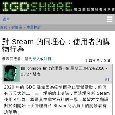
移
至
主
IGDSHARE
主選單
選單
內
獨
立
容
首頁
»
討論區
»
專題探討
您在這裡
遊
戲
開
對 Steam 的同理心：使用者的購
發
物行為
者
分
享
發表回應前，請先
登入
或
註冊
1 篇文章 / 0 新
會
由
johnson_lin
(管理員) 在 星期五,04/24/2020 -
23:27 發表
#1
2020 年的 GDC 雖然因為疫情而停止實體活動，但仍
有五天大約二、三十場的線上演講，而這場分析 Steam
使用者行為，算是其中非常有料的一場，希望本文翻譯
對於剛開始上手管理自己 Steam 商店頁面的開發者有
所幫助。