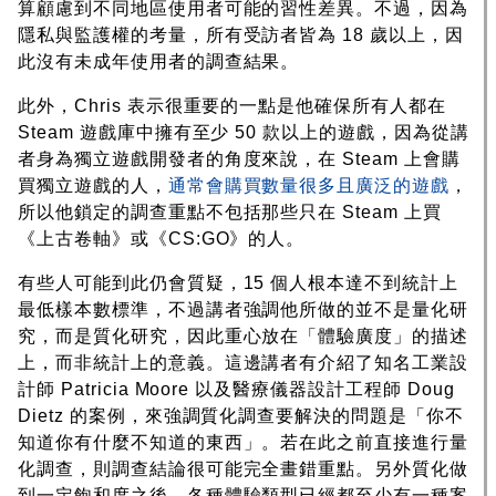
算顧慮到不同地區使用者可能的習性差異。不過，因為
隱私與監護權的考量，所有受訪者皆為 18 歲以上，因
此沒有未成年使用者的調查結果。
此外，Chris 表示很重要的一點是他確保所有人都在
Steam 遊戲庫中擁有至少 50 款以上的遊戲，因為從講
者身為獨立遊戲開發者的角度來說，在 Steam 上會購
買獨立遊戲的人，
通常會購買數量很多且廣泛的遊戲
，
所以他鎖定的調查重點不包括那些只在 Steam 上買
《上古卷軸》或《CS:GO》的人。
有些人可能到此仍會質疑，15 個人根本達不到統計上
最低樣本數標準，不過講者強調他所做的並不是量化研
究，而是質化研究，因此重心放在「體驗廣度」的描述
上，而非統計上的意義。這邊講者有介紹了知名工業設
計師 Patricia Moore 以及醫療儀器設計工程師 Doug
Dietz 的案例，來強調質化調查要解決的問題是「你不
知道你有什麼不知道的東西」。若在此之前直接進行量
化調查，則調查結論很可能完全畫錯重點。另外質化做
到一定飽和度之後，各種體驗類型已經都至少有一種案