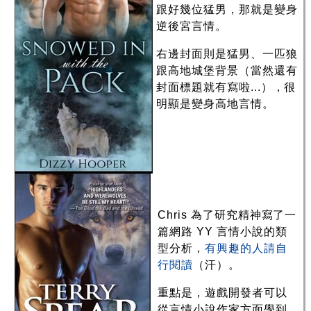
跟好幾位猛男，那就是變身
逆後宮言情。
右邊封面則是猛男、一匹狼
跟高地城堡背景（當然還有
封面標題就有寫啦...），很
明顯是變身高地言情。
Chris 為了研究精神寫了一
篇網路 YY 言情小說的類
型分析，
有興趣的人請自
行閱讀
（汗）。
重點是，遊戲開發者可以
從言情小說作家方面學到