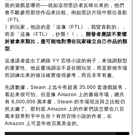
面的遊戲是哪些──就如這些受訪者反映出來的，他們
會不斷參照那些作品來比較。例如受訪片段中那位喜歡
《FTL
》的玩家，他說的是「這像《FTL》，我蠻喜歡的」，
而非「這像《FTL》，抄襲！！」。
開發者應該不要懼
於被拿來類比，盡可能地對潛在玩家確立自己作品的類
型
。
這邊講者提出了網路 YY 言情小說的例子，來強調類型
的重要性。他反覆強調這不是在開玩笑，而是那個市場
所訓練出來的做法確實值得參考，而且非常有趣。
先講數據，Steam 上迄今有超過 35,000 套遊戲販售，
看起來很可怕。但是像 Amazon 上的書籍市場，總共
有 8,000,000 萬本書，Steam 的市場現況與之比較仍
然太嫩了。那到底 Amazon 上的作家們該怎麼在八百
萬本競爭對手中生存？有些言情小說的作者，在
Amazon 上可是年收百萬美金的。