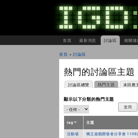
主選單
首頁
最新消息
討論區
相關連
IGDSHARE
獨
首頁
»
討論區
立
您在這裡
遊
戲
熱門的討論區主題
開
發
者
主要索引標籤
(作用中頁籤)
討論區總覽
熱門主題
未回應
分
享
會
顯示以下分類的熱門主題
tag
主題
活動場
獨立遊戲開發者分享會 1109