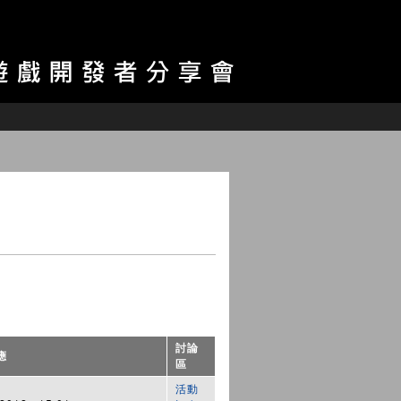
討論
應
區
活動