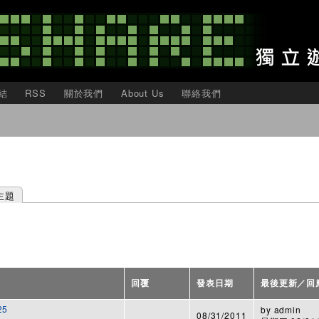
移
至
主
內
容
結
RSS
關於我們
About Us
聯絡我們
主題
回覆
發表日期
最後更新／回
25
by
admin
08/31/2011