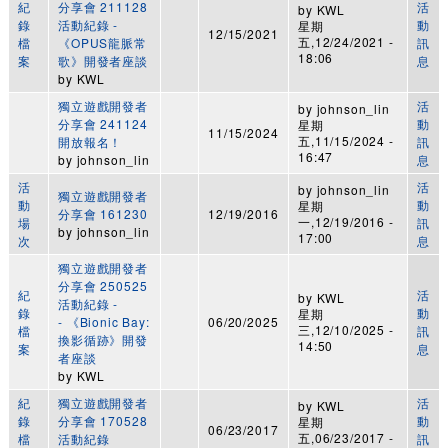
紀
分享會 211128
活
by
KWL
錄
活動紀錄 -
動
星期
12/15/2021
五,12/24/2021 -
檔
《OPUS龍脈常
訊
18:06
案
歌》開發者座談
息
by
KWL
獨立遊戲開發者
活
by
johnson_lin
分享會 241124
動
星期
11/15/2024
五,11/15/2024 -
開放報名！
訊
16:47
by
johnson_lin
息
活
活
by
johnson_lin
獨立遊戲開發者
動
動
星期
分享會 161230
12/19/2016
一,12/19/2016 -
場
訊
by
johnson_lin
17:00
次
息
獨立遊戲開發者
分享會 250525
紀
活
by
KWL
活動紀錄 -
錄
動
星期
- 《Bionic Bay:
06/20/2025
三,12/10/2025 -
檔
訊
換影循跡》開發
14:50
案
息
者座談
by
KWL
紀
獨立遊戲開發者
活
by
KWL
錄
分享會 170528
動
星期
06/23/2017
五,06/23/2017 -
檔
活動紀錄
訊