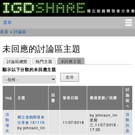
移
至
主
IGDSHARE
主選單
選單
內
獨
立
容
首頁
»
討論區
您在這裡
遊
戲
開
未回應的討論區主題
發
者
主要索引標籤
(作用中頁籤)
討論區總覽
熱門主題
未回應主題
分
享
顯示以下分類的未回應主題
會
討
回
論
tag
主題
發表日期
最後更新／回應
覆
區
活
活
by
johnson_lin
獨立遊戲開發者
動
動
星期
分享會 181118
11/07/2018
三,11/07/2018 -
場
訊
by
johnson_lin
17:25
次
息