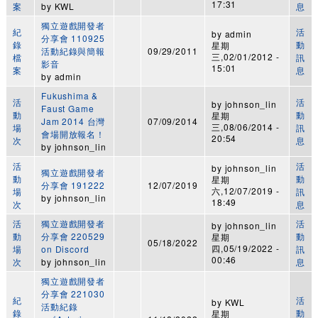
17:31
案
by
KWL
息
獨立遊戲開發者
紀
活
by
admin
分享會 110925
錄
動
星期
活動紀錄與簡報
09/29/2011
三,02/01/2012 -
檔
訊
影音
15:01
案
息
by
admin
Fukushima &
活
活
by
johnson_lin
Faust Game
動
動
星期
Jam 2014 台灣
07/09/2014
三,08/06/2014 -
場
訊
會場開放報名！
20:54
次
息
by
johnson_lin
活
活
by
johnson_lin
獨立遊戲開發者
動
動
星期
分享會 191222
12/07/2019
六,12/07/2019 -
場
訊
by
johnson_lin
18:49
次
息
活
獨立遊戲開發者
活
by
johnson_lin
動
分享會 220529
動
星期
05/18/2022
四,05/19/2022 -
場
on Discord
訊
00:46
次
by
johnson_lin
息
獨立遊戲開發者
分享會 221030
紀
活
by
KWL
活動紀錄
錄
動
星期