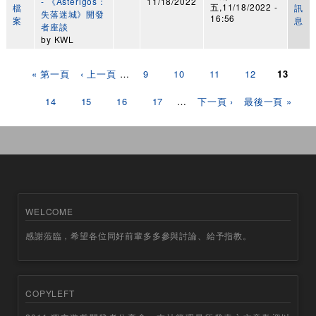
- 《Asterigos：
11/18/2022
五,11/18/2022 -
檔
訊
失落迷城》開發
16:56
案
息
者座談
by
KWL
頁面
« 第一頁
‹ 上一頁
…
9
10
11
12
13
14
15
16
17
…
下一頁 ›
最後一頁 »
WELCOME
感謝蒞臨，希望各位同好前輩多多參與討論、給予指教。
COPYLEFT