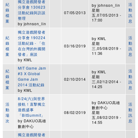
獨立遊戲開發者
紀
活
by
johnson_lin
分享會 130623
錄
動
星期
活動紀錄與訪談
07/05/2013
五,07/05/2013 -
檔
訊
整理
17:00
案
息
by
johnson_lin
獨立遊戲開發者
紀
分享會 190224
活
by
KWL
錄
活動紀錄 - 「住
動
星期
03/16/2019
三,05/08/2019 -
檔
在台灣的外國開
訊
11:36
案
發者」座談
息
by
KWL
MIT Game Jam
紀
活
by
KWL
#3 X Global
錄
動
星期
Game Jam
02/10/2014
三,02/12/2014 -
檔
訊
2014 活動紀錄
14:25
案
息
by
KWL
8/24(六)與世界
by
DAKUO高雄
活
接軌！直擊獨立
活
數創中心
動
遊戲盛事
動
08/02/2019
星期
場
「BitSummit」
訊
五,08/02/2019 -
次
by
DAKUO高雄
息
14:55
數創中心
獨立遊戲開發者