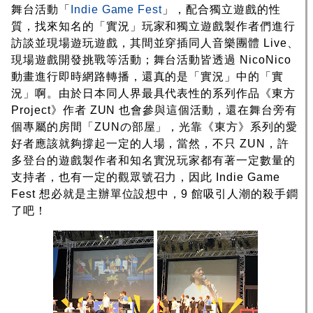
舞台活動「
Indie Game Fest
」，配合獨立遊戲的性
質，找來知名的「實況」玩家和獨立遊戲製作者們進行
訪談並現場遊玩遊戲，其間並穿插同人音樂團體 Live、
現場遊戲開發挑戰等活動；舞台活動皆透過 NicoNico
動畫進行即時網路轉播，還真的是「實況」中的「實
況」啊。由於日本同人界最具代表性的系列作品《東方
Project》作者 ZUN 也會參與這個活動，還在舞台旁有
個專屬的房間「ZUNの部屋」，光靠《東方》系列的愛
好者應該就夠撐起一定的人場，當然，不只 ZUN，許
多登台的遊戲製作者和知名實況玩家都有著一定數量的
支持者，也有一定的觀眾號召力，因此 Indie Game
Fest 想必就是主辦單位設想中，9 館吸引人潮的殺手鐧
了吧！