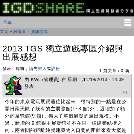
移
至
主
IGDSHARE
主選單
選單
內
獨
立
容
首頁
»
討論區
»
資訊交流
您在這裡
遊
戲
開
2013 TGS 獨立遊戲專區介紹與
發
出展感想
者
分
享
發表回應前，請先
登入
或
註冊
1 篇文章 / 0 新
會
由
KWL
(管理員) 在 星期二,11/19/2013 - 14:39
發表
#1
今年的東京電玩展跟過往比起來，很特別的一點是在公
開日兩天除了既有的主展覽館(1~8 館)外，還增加了額
外的展覽館(9 館)，擴大了整個展覽的展出規模。不
過，新增的 9 館跟主展覽館並不在同一棟建築結構之
內，兩者間的距離純就建築物入口間的距離來看大概是