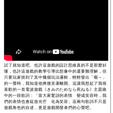
試了就知道吧。也許這遊戲的設計思維真的不是那麼好
懂，也許這遊戲的教學引導比想像中的還要難理解，但
只要玩家抓到了其中幾個玩法邏輯，輕輕發出「喔～」
的一聲時，我知道他將微笑著離開。這讓我想起了我很
喜歡的一首電波遊戲《きみのためなら死ねる》主題曲
中的一段歌詞：「當大家驚訝的表情 變成笑容時，我
們的表情也會綻放光芒 化為笑容」這兩句歌詞不只是
遊戲角色的自述，更是遊戲開發者們的心聲吧。