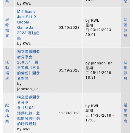
案
息
by
KWL
MIT Game
Jam #11 X
紀
活
by
KWL
Global
錄
動
星期
Game Jam
03/10/2023
日,03/12/2023 -
檔
訊
2023 活動紀
20:01
案
息
錄
by
KWL
獨立遊戲開發
者分享會
活
260531：慢
活
by
johnson_lin
動
走遊戲《再見
動
星期
05/19/2026
二,05/19/2026 -
場
的備份》開發
訊
18:31
次
者對談
息
by
johnson_lin
獨立遊戲開發
者分享
紀
活
by
KWL
會 181021
錄
動
星期
活動紀錄 - 遊
11/30/2018
五,11/30/2018 -
檔
訊
戲開發與行銷
17:05
案
息
的時程規劃
by
KWL