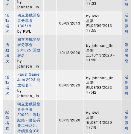
by
17:33
次
息
johnson_lin
活
獨立遊戲開發
活
by
KWL
動
者分享會
動
星期
05/09/2013
四,05/09/2013 -
場
130519
訊
17:55
次
by
KWL
息
獨立遊戲開發
活
者分享會
活
by
johnson_lin
動
201025 開放
動
星期
10/13/2020
二,10/13/2020 -
場
報名！
訊
11:30
次
by
息
johnson_lin
Faust Game
活
活
by
johnson_lin
Jam 2023 開
動
動
星期
放報名！
08/03/2023
四,08/03/2023 -
場
訊
by
17:42
次
息
johnson_lin
獨立遊戲開發
者分享會
紀
活
by
KWL
200301 活動
錄
動
星期
紀錄 - 健全碼
03/13/2020
五,08/14/2020 -
檔
訊
農工作坊2：
17:18
案
息
持續整合(CI)