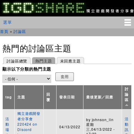
移
至
主
IGDSHARE
主選單
選單
內
獨
立
容
首頁
»
討論區
您在這裡
遊
戲
開
熱門的討論區主題
發
者
主要索引標籤
(作用中頁籤)
討論區總覽
熱門主題
未回應主題
分
享
顯示以下分類的熱門主題
會
討
回
論
tag
主題
發表日期
最後更新／回應
覆
區
獨立遊戲開發
活
者分享會
活
by
johnson_lin
動
220424 on
動
星期
04/13/2022
三,04/13/2022 -
場
Discord
訊
17:32