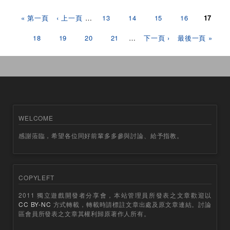
頁面
« 第一頁
‹ 上一頁
…
13
14
15
16
17
18
19
20
21
…
下一頁 ›
最後一頁 »
WELCOME
感謝蒞臨，希望各位同好前輩多多參與討論、給予指教。
COPYLEFT
2011 獨立遊戲開發者分享會，本站管理員所發表之文章歡迎以
CC BY-NC
方式轉載，轉載時請標註文章出處及原文章連結。討論
區會員所發表之文章其權利歸原著作人所有。