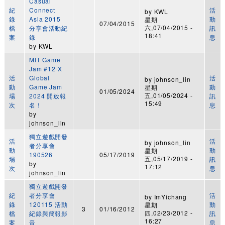
Casual
紀
Connect
活
by
KWL
錄
Asia 2015
動
星期
07/04/2015
六,07/04/2015 -
檔
分享會活動紀
訊
18:41
案
錄
息
by
KWL
MIT Game
Jam #12 X
活
Global
活
by
johnson_lin
動
Game Jam
動
星期
01/05/2024
五,01/05/2024 -
場
2024 開放報
訊
15:49
次
名！
息
by
johnson_lin
獨立遊戲開發
活
活
by
johnson_lin
者分享會
動
動
星期
190526
05/17/2019
五,05/17/2019 -
場
訊
by
17:12
次
息
johnson_lin
獨立遊戲開發
紀
者分享會
活
by
ImYichang
錄
120115 活動
動
星期
3
01/16/2012
四,02/23/2012 -
檔
紀錄與簡報影
訊
16:27
案
音
息