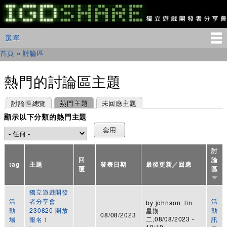
移
至
主
IGDSHARE
主選單
選單
內
獨
立
容
首頁
»
討論區
您在這裡
遊
戲
開
熱門的討論區主題
發
者
主要索引標籤
(作用中頁籤)
討論區總覽
熱門主題
未回應主題
分
享
顯示以下分類的熱門主題
會
討
回
論
tag
主題
發表日期
最後更新／回應
覆
區
獨立遊戲開發
活
者分享會
活
by
johnson_lin
動
230820 開放
動
星期
08/08/2023
二,08/08/2023 -
場
報名！
訊
19:10