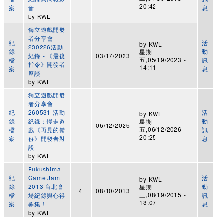
20:42
案
音
息
by
KWL
獨立遊戲開發
者分享會
紀
活
by
KWL
230226活動
錄
動
星期
紀錄 - 《最後
03/17/2023
五,05/19/2023 -
檔
訊
指令》開發者
14:11
案
息
座談
by
KWL
獨立遊戲開發
者分享會
紀
260531 活動
活
by
KWL
錄
紀錄：慢走遊
動
星期
06/12/2026
五,06/12/2026 -
檔
戲《再見的備
訊
20:25
案
份》開發者對
息
談
by
KWL
Fukushima
紀
Game Jam
活
by
KWL
錄
2013 台北會
動
星期
4
08/10/2013
三,08/19/2015 -
檔
場紀錄與心得
訊
13:07
案
募集！
息
by
KWL