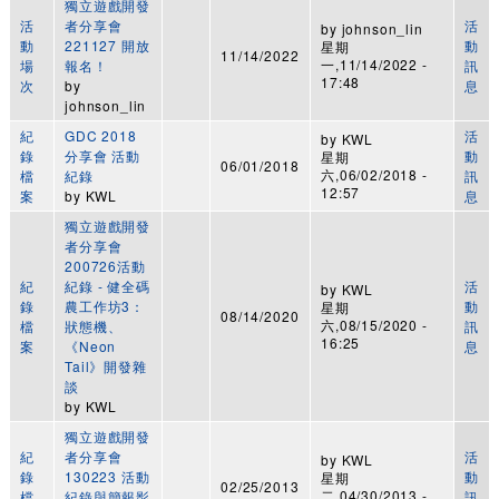
獨立遊戲開發
活
者分享會
活
by
johnson_lin
動
221127 開放
動
星期
11/14/2022
一,11/14/2022 -
場
報名！
訊
17:48
次
by
息
johnson_lin
紀
GDC 2018
活
by
KWL
錄
分享會 活動
動
星期
06/01/2018
六,06/02/2018 -
檔
紀錄
訊
12:57
案
by
KWL
息
獨立遊戲開發
者分享會
200726活動
紀
紀錄 - 健全碼
活
by
KWL
錄
農工作坊3：
動
星期
08/14/2020
六,08/15/2020 -
檔
狀態機、
訊
16:25
案
《Neon
息
Tail》開發雜
談
by
KWL
獨立遊戲開發
紀
者分享會
活
by
KWL
錄
130223 活動
動
星期
02/25/2013
二,04/30/2013 -
檔
紀錄與簡報影
訊