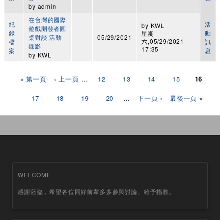
by
admin
在台灣的國際
紀
活
by
KWL
遊戲開發者圓
錄
動
星期
桌對談 活動
05/29/2021
六,05/29/2021 -
檔
訊
錄影
17:35
案
息
by
KWL
頁面
« 第一頁
‹ 上一頁
…
12
13
14
15
16
17
18
19
20
…
下一頁 ›
最後一頁 »
WELCOME
感謝蒞臨，希望各位同好前輩多多參與討論、給予指教。