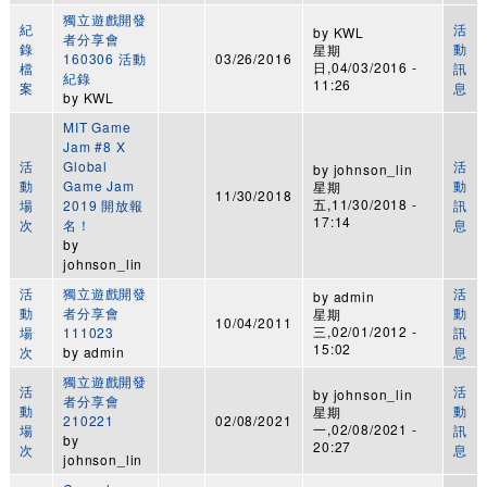
獨立遊戲開發
紀
活
by
KWL
者分享會
錄
動
星期
160306 活動
03/26/2016
日,04/03/2016 -
檔
訊
紀錄
11:26
案
息
by
KWL
MIT Game
Jam #8 X
活
Global
活
by
johnson_lin
動
Game Jam
動
星期
11/30/2018
五,11/30/2018 -
場
2019 開放報
訊
17:14
次
名！
息
by
johnson_lin
活
獨立遊戲開發
活
by
admin
動
者分享會
動
星期
10/04/2011
三,02/01/2012 -
場
111023
訊
15:02
次
by
admin
息
獨立遊戲開發
活
活
by
johnson_lin
者分享會
動
動
星期
210221
02/08/2021
一,02/08/2021 -
場
訊
by
20:27
次
息
johnson_lin