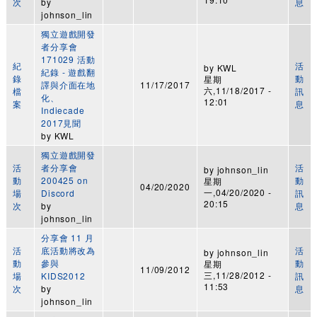
次
by
息
johnson_lin
獨立遊戲開發
者分享會
171029 活動
紀
活
by
KWL
紀錄 - 遊戲翻
錄
動
星期
譯與介面在地
11/17/2017
六,11/18/2017 -
檔
訊
化、
12:01
案
息
Indiecade
2017見聞
by
KWL
獨立遊戲開發
活
者分享會
活
by
johnson_lin
動
200425 on
動
星期
04/20/2020
一,04/20/2020 -
場
Discord
訊
20:15
次
by
息
johnson_lin
分享會 11 月
活
底活動將改為
活
by
johnson_lin
動
參與
動
星期
11/09/2012
三,11/28/2012 -
場
KIDS2012
訊
11:53
次
by
息
johnson_lin