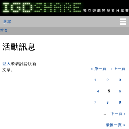
移
至
主
IGDSHARE
主選單
選單
內
獨
立
容
首頁
您在這裡
遊
戲
開
活動訊息
發
者
頁面
分
享
登入
發表討論版新
« 第一頁
‹ 上一頁
會
文章。
1
2
3
4
5
6
7
8
9
…
下一頁 ›
最後一頁 »