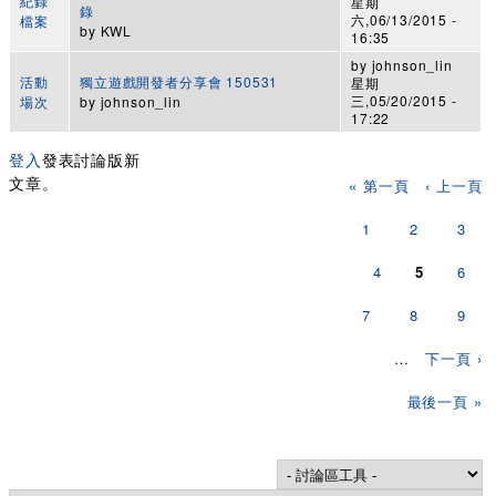
紀錄
星期
錄
六,06/13/2015 -
檔案
by
KWL
16:35
by
johnson_lin
活動
獨立遊戲開發者分享會 150531
星期
三,05/20/2015 -
場次
by
johnson_lin
17:22
登入
發表討論版新
頁面
文章。
« 第一頁
‹ 上一頁
1
2
3
4
5
6
7
8
9
…
下一頁 ›
最後一頁 »