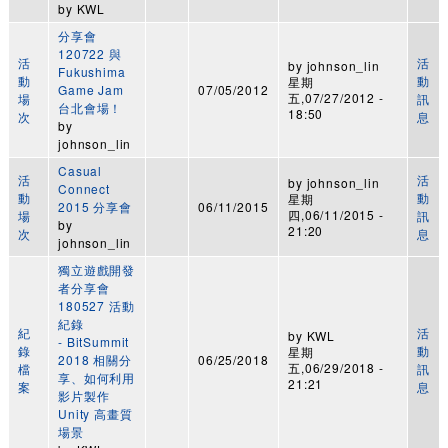
by
KWL
分享會
120722 與
活
活
by
johnson_lin
Fukushima
動
動
星期
Game Jam
07/05/2012
五,07/27/2012 -
場
訊
台北會場！
18:50
次
息
by
johnson_lin
Casual
活
活
by
johnson_lin
Connect
動
動
星期
2015 分享會
06/11/2015
四,06/11/2015 -
場
訊
by
21:20
次
息
johnson_lin
獨立遊戲開發
者分享會
180527 活動
紀錄
紀
活
by
KWL
- BitSummit
錄
動
星期
2018 相關分
06/25/2018
五,06/29/2018 -
檔
訊
享、如何利用
21:21
案
息
影片製作
Unity 高畫質
場景