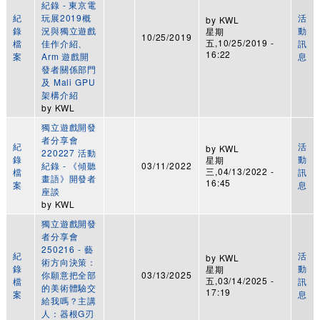
紀錄 - 東京電
紀
玩展2019概
活
by
KWL
錄
況與獨立遊戲
動
星期
10/25/2019
五,10/25/2019 -
檔
佳作介紹、
訊
16:22
案
Arm 遊戲開
息
發者關係部門
及 Mali GPU
架構介紹
by
KWL
獨立遊戲開發
者分享會
紀
活
by
KWL
220227 活動
錄
動
星期
紀錄 - 《傾聽
03/11/2022
三,04/13/2022 -
檔
訊
畫語》開發者
16:45
案
息
座談
by
KWL
獨立遊戲開發
者分享會
250216 - 藝
紀
活
by
KWL
術方向決策：
錄
動
星期
你願意把全部
03/13/2025
五,03/14/2025 -
檔
訊
的美術體驗交
17:19
案
息
給我嗎？主講
人：器根G刃