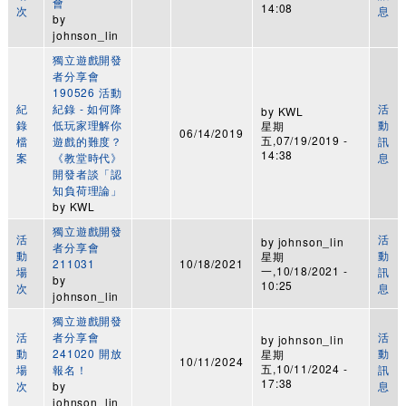
會
14:08
次
息
by
johnson_lin
獨立遊戲開發
者分享會
190526 活動
紀
紀錄 - 如何降
活
by
KWL
錄
低玩家理解你
動
星期
06/14/2019
五,07/19/2019 -
檔
遊戲的難度？
訊
14:38
案
《教堂時代》
息
開發者談「認
知負荷理論」
by
KWL
獨立遊戲開發
活
活
by
johnson_lin
者分享會
動
動
星期
211031
10/18/2021
一,10/18/2021 -
場
訊
by
10:25
次
息
johnson_lin
獨立遊戲開發
活
者分享會
活
by
johnson_lin
動
241020 開放
動
星期
10/11/2024
五,10/11/2024 -
場
報名！
訊
17:38
次
by
息
johnson_lin