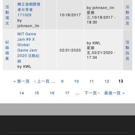
獨立遊戲開發
活
活
by
johnson_lin
者分享會
動
動
星期
171029
10/18/2017
三,10/18/2017 -
場
訊
by
18:30
次
息
johnson_lin
MIT Game
Jam #9 X
紀
活
by
KWL
Global
錄
動
星期
Game Jam
02/21/2020
五,02/21/2020 -
檔
訊
2020 活動紀
17:34
案
息
錄
by
KWL
頁面
« 第一頁
‹ 上一頁
…
9
10
11
12
13
14
15
16
17
…
下一頁 ›
最後一頁 »