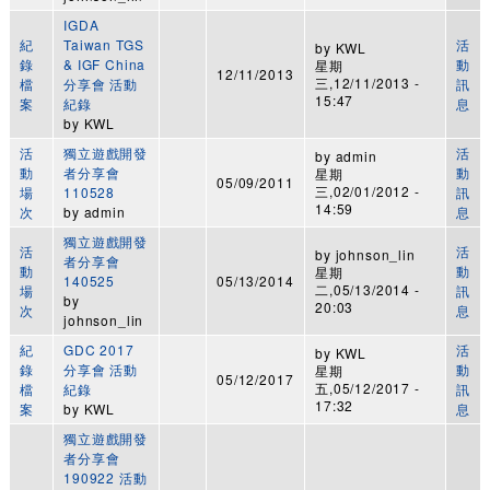
IGDA
紀
Taiwan TGS
活
by
KWL
錄
& IGF China
動
星期
12/11/2013
三,12/11/2013 -
檔
分享會 活動
訊
15:47
案
紀錄
息
by
KWL
活
獨立遊戲開發
活
by
admin
動
者分享會
動
星期
05/09/2011
三,02/01/2012 -
場
110528
訊
14:59
次
by
admin
息
獨立遊戲開發
活
活
by
johnson_lin
者分享會
動
動
星期
140525
05/13/2014
二,05/13/2014 -
場
訊
by
20:03
次
息
johnson_lin
紀
GDC 2017
活
by
KWL
錄
分享會 活動
動
星期
05/12/2017
五,05/12/2017 -
檔
紀錄
訊
17:32
案
by
KWL
息
獨立遊戲開發
者分享會
190922 活動