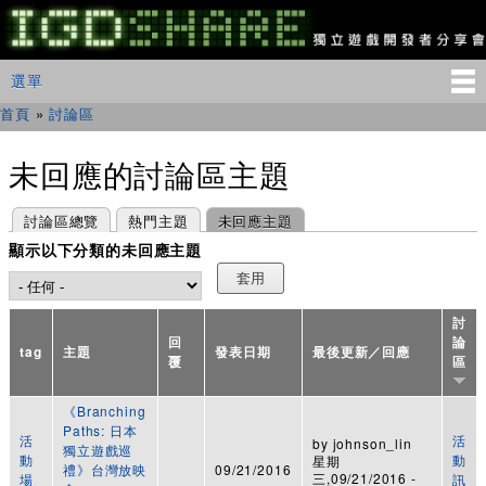
移
至
主
IGDSHARE
主選單
選單
內
獨
立
容
首頁
»
討論區
您在這裡
遊
戲
開
未回應的討論區主題
發
者
主要索引標籤
(作用中頁籤)
討論區總覽
熱門主題
未回應主題
分
享
顯示以下分類的未回應主題
會
討
回
論
tag
主題
發表日期
最後更新／回應
覆
區
《Branching
Paths: 日本
活
活
by
johnson_lin
獨立遊戲巡
動
動
星期
禮》台灣放映
09/21/2016
三,09/21/2016 -
場
訊