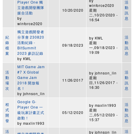
by
Player One 獨
活
winforce2020
立遊戲開發團隊
動
10/20/2020
星期
媒合活動
訊
二,10/20/2020 -
by
息
16:54
winforce2020
獨立遊戲開發者
紀
分享會 230820
活
by
KWL
錄
活動紀錄 -
動
星期
09/18/2023
一,09/18/2023 -
檔
BitSummit
訊
19:09
案
2023 參訪記錄
息
by
KWL
MIT Game Jam
活
#7 X Global
活
by
johnson_lin
動
Game Jam
動
星期
11/26/2017
日,11/26/2017 -
場
2018 開放報
訊
16:30
次
名！
息
by
johnson_lin
Google G-
程
活
by
maxlin1993
Player One 一
式
動
星期
級玩家計畫正式
05/12/2020
二,05/12/2020 -
開
訊
啟動！
15:37
發
息
by
maxlin1993
活
活
by
johnson_lin
獨立遊戲開發者