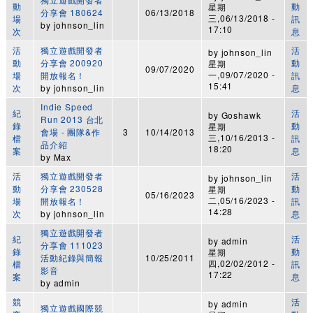
動
動
星期
分享會 180624
06/13/2018
三,06/13/2018 -
場
訊
by
johnson_lin
17:10
次
息
活
獨立遊戲開發者
活
by
johnson_lin
動
分享會 200920
動
星期
09/07/2020
一,09/07/2020 -
場
開放報名！
訊
15:41
次
by
johnson_lin
息
Indie Speed
紀
活
by
Goshawk
Run 2013 台北
錄
動
星期
會場 - 團隊&作
3
10/14/2013
三,10/16/2013 -
檔
訊
品介紹
18:20
案
息
by
Max
活
獨立遊戲開發者
活
by
johnson_lin
動
分享會 230528
動
星期
05/16/2023
二,05/16/2023 -
場
開放報名！
訊
14:28
次
by
johnson_lin
息
獨立遊戲開發者
紀
活
by
admin
分享會 111023
錄
動
星期
活動紀錄與簡報
10/25/2011
四,02/02/2012 -
檔
訊
影音
17:22
案
息
by
admin
競
活
by
admin
獨立遊戲國際競