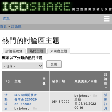
移
至
主
IGDSHARE
主選單
選單
內
獨
立
容
首頁
»
討論區
您在這裡
遊
戲
開
熱門的討論區主題
發
者
主要索引標籤
(作用中頁籤)
討論區總覽
熱門主題
未回應主題
分
享
顯示以下分類的熱門主題
會
討
回
論
tag
主題
發表日期
最後更新／回應
覆
區
活
獨立遊戲開發者
活
by
johnson_lin
動
分享會 220529
動
星期
05/18/2022
四,05/19/2022 -
場
on Discord
訊
00:46
次
by
johnson_lin
息