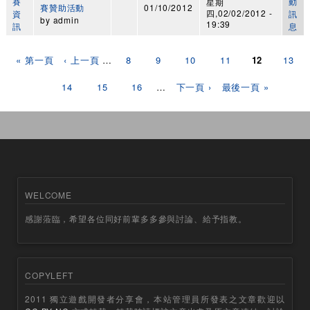
賽
動
星期
賽贊助活動
01/10/2012
四,02/02/2012 -
資
訊
by
admin
19:39
訊
息
頁面
« 第一頁
‹ 上一頁
…
8
9
10
11
12
13
14
15
16
…
下一頁 ›
最後一頁 »
WELCOME
感謝蒞臨，希望各位同好前輩多多參與討論、給予指教。
COPYLEFT
2011 獨立遊戲開發者分享會，本站管理員所發表之文章歡迎以