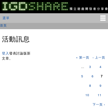
移
至
主
IGDSHARE
主選單
選單
內
獨
立
容
首頁
您在這裡
遊
戲
開
活動訊息
發
者
頁面
分
享
登入
發表討論版新
« 第一頁
‹ 上一頁
會
文章。
…
3
4
5
6
7
8
9
10
11
下一頁 ›