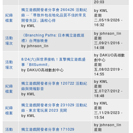
20:03
獨立遊戲開發者分享會 260426 活動紀
by
KWL
紀錄
錄 --「導致外包在地化品質不佳的常見
星期
二,05/19/2026 -
檔案
開發失誤」議程心得
16:32
by
KWL
by
johnson_lin
《Branching Paths: 日本獨立遊戲巡
活動
星期
禮》台灣放映會
三,09/21/2016 -
場次
by
johnson_lin
14:08
by
DAKUO高雄數
8/24(六)與世界接軌！直擊獨立遊戲盛
創中心
活動
事「BitSummit」
星期
場次
五,08/02/2019 -
by
DAKUO高雄數創中心
14:55
by
KWL
獨立遊戲開發者分享會 120722 活動紀
紀錄
星期
錄與簡報影音
五,07/27/2012 -
檔案
by
KWL
18:48
by
KWL
獨立遊戲開發者分享會 231029 活動紀
紀錄
星期
錄 - 東京電玩展 2023 見聞
三,11/29/2023 -
檔案
by
KWL
15:54
by
johnson_lin
活動
獨立遊戲開發者分享會 171029
星期