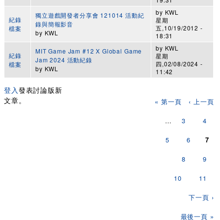
by
KWL
獨立遊戲開發者分享會 121014 活動紀
紀錄
星期
錄與簡報影音
五,10/19/2012 -
檔案
by
KWL
18:31
by
KWL
MIT Game Jam #12 X Global Game
紀錄
星期
Jam 2024 活動紀錄
四,02/08/2024 -
檔案
by
KWL
11:42
登入
發表討論版新
頁面
文章。
« 第一頁
‹ 上一頁
…
3
4
5
6
7
8
9
10
11
下一頁 ›
最後一頁 »