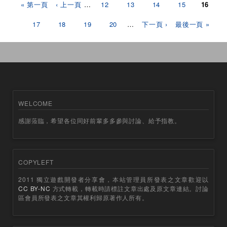
頁面
« 第一頁
‹ 上一頁
…
12
13
14
15
16
17
18
19
20
…
下一頁 ›
最後一頁 »
WELCOME
感謝蒞臨，希望各位同好前輩多多參與討論、給予指教。
COPYLEFT
2011 獨立遊戲開發者分享會，本站管理員所發表之文章歡迎以
CC BY-NC
方式轉載，轉載時請標註文章出處及原文章連結。討論
區會員所發表之文章其權利歸原著作人所有。