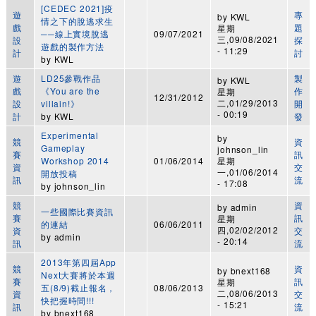
[CEDEC 2021]疫
遊
專
by
KWL
情之下的脫逃求生
戲
題
星期
──線上實境脫逃
09/07/2021
三,09/08/2021
設
探
遊戲的製作方法
- 11:29
計
討
by
KWL
遊
LD25參戰作品
製
by
KWL
戲
《You are the
作
星期
12/31/2012
二,01/29/2013
設
villain!》
開
- 00:19
計
by
KWL
發
Experimental
by
競
資
Gameplay
johnson_lin
賽
訊
Workshop 2014
01/06/2014
星期
資
交
一,01/06/2014
開放投稿
訊
流
- 17:08
by
johnson_lin
競
資
by
admin
一些國際比賽資訊
賽
訊
星期
的連結
06/06/2011
四,02/02/2012
資
交
by
admin
- 20:14
訊
流
2013年第四屆App
競
資
by
bnext168
Next大賽將於本週
賽
訊
星期
五(8/9)截止報名，
08/06/2013
二,08/06/2013
資
交
快把握時間!!!
- 15:21
訊
流
by
bnext168