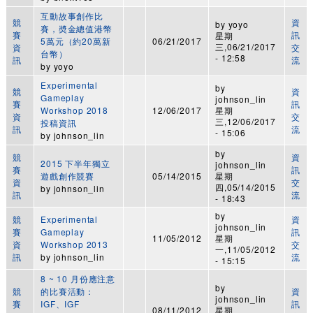
互動故事創作比
競
資
by
yoyo
賽，奬金總值港幣
賽
訊
星期
5萬元（約20萬新
06/21/2017
三,06/21/2017
資
交
台幣）
- 12:58
訊
流
by
yoyo
Experimental
by
競
資
Gameplay
johnson_lin
賽
訊
Workshop 2018
12/06/2017
星期
資
交
三,12/06/2017
投稿資訊
訊
流
- 15:06
by
johnson_lin
by
競
資
2015 下半年獨立
johnson_lin
賽
訊
遊戲創作競賽
05/14/2015
星期
資
交
四,05/14/2015
by
johnson_lin
訊
流
- 18:43
by
競
Experimental
資
johnson_lin
賽
Gameplay
訊
11/05/2012
星期
資
Workshop 2013
交
一,11/05/2012
訊
by
johnson_lin
流
- 15:15
8 ~ 10 月份應注意
by
競
的比賽活動：
資
johnson_lin
賽
IGF、IGF
訊
08/11/2012
星期