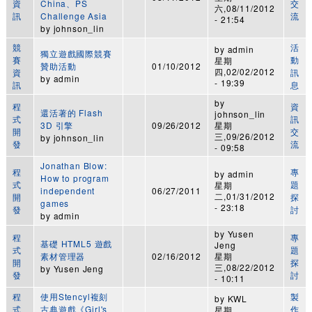
資
China、PS
交
六,08/11/2012
訊
Challenge Asia
流
- 21:54
by
johnson_lin
競
活
by
admin
獨立遊戲國際競賽
賽
動
星期
贊助活動
01/10/2012
四,02/02/2012
資
訊
by
admin
- 19:39
訊
息
by
程
資
還活著的 Flash
johnson_lin
式
訊
3D 引擎
09/26/2012
星期
開
交
三,09/26/2012
by
johnson_lin
發
流
- 09:58
Jonathan Blow:
程
專
by
admin
How to program
式
題
星期
independent
06/27/2011
二,01/31/2012
開
探
games
- 23:18
發
討
by
admin
by
Yusen
程
專
基礎 HTML5 遊戲
Jeng
式
題
素材管理器
02/16/2012
星期
開
探
三,08/22/2012
by
Yusen Jeng
發
討
- 10:11
程
使用Stencyl複刻
製
by
KWL
式
古典遊戲《Girl's
作
星期