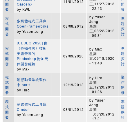
11/01/2012
三,11/27/2013
開
Garden》
開
- 22:43
發
by
KWL
發
by
Yusen
程
專
多媒體程式工具庫
Jeng
式
題
OpenFrameworks
08/08/2012
星期
開
探
三,08/22/2012
by
Yusen Jeng
發
討
- 09:31
[CEDEC 2020] 由
程
《怪物彈珠》技術
專
by
Max
式
美術帶來的
題
星期
09/09/2020
五,09/18/2020
開
Photoshop 附加元
探
- 11:40
發
件開發經驗
討
by
Max
程
製
by
Hiro
動態動畫系統製作
式
作
星期
中 part1
12/19/2013
五,12/20/2013
開
開
by
Hiro
- 01:26
發
發
by
Yusen
程
專
多媒體程式工具庫
Jeng
式
題
Cinder
08/01/2012
星期
開
探
一,08/20/2012
by
Yusen Jeng
發
討
- 17:21