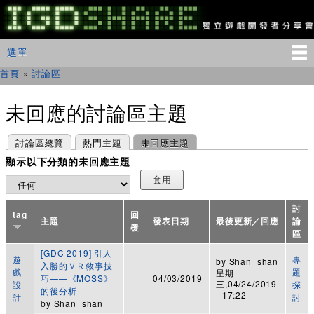
移
至
主
IGDSHARE
主選單
選單
內
獨
立
容
首頁
»
討論區
您在這裡
遊
戲
開
未回應的討論區主題
發
者
主要索引標籤
(作用中頁籤)
討論區總覽
熱門主題
未回應主題
分
享
顯示以下分類的未回應主題
會
討
tag
回
主題
發表日期
最後更新／回應
論
覆
區
[GDC 2019] 引人
遊
專
by
Shan_shan
入勝的ＶＲ敘事技
戲
題
星期
巧——《MOSS》
04/03/2019
三,04/24/2019
設
探
的後分析
- 17:22
計
討
by
Shan_shan