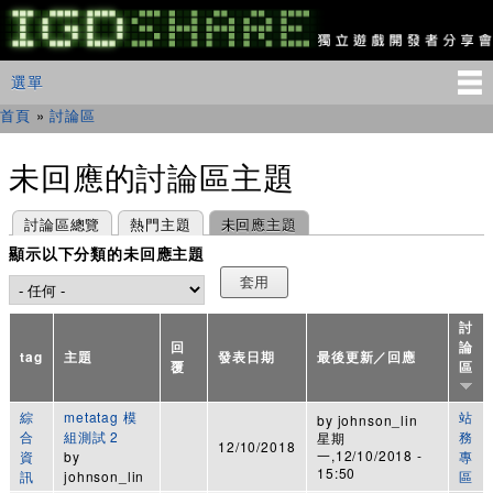
移
至
主
IGDSHARE
主選單
選單
內
獨
立
容
首頁
»
討論區
您在這裡
遊
戲
開
未回應的討論區主題
發
者
主要索引標籤
(作用中頁籤)
討論區總覽
熱門主題
未回應主題
分
享
顯示以下分類的未回應主題
會
討
回
論
tag
主題
發表日期
最後更新／回應
覆
區
綜
metatag 模
站
by
johnson_lin
合
組測試 2
務
星期
12/10/2018
一,12/10/2018 -
資
by
專
15:50
訊
johnson_lin
區