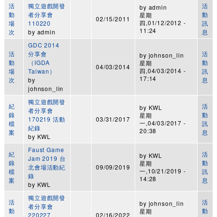
活
獨立遊戲開發
活
by
admin
動
者分享會
動
星期
02/15/2011
四,01/12/2012 -
場
110220
訊
11:24
次
by
admin
息
GDC 2014
活
分享會
活
by
johnson_lin
動
（IGDA
動
星期
04/03/2014
四,04/03/2014 -
場
Taiwan）
訊
17:14
次
by
息
johnson_lin
獨立遊戲開發
紀
活
by
KWL
者分享會
錄
動
星期
170219 活動
03/31/2017
一,04/03/2017 -
檔
訊
紀錄
20:38
案
息
by
KWL
Faust Game
紀
活
by
KWL
Jam 2019 台
錄
動
星期
北會場活動紀
09/09/2019
一,10/21/2019 -
檔
訊
錄
14:28
案
息
by
KWL
獨立遊戲開發
活
活
by
johnson_lin
者分享會
動
動
星期
220227
02/16/2022