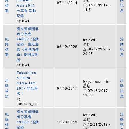
星期
07/11/2014
日,07/13/2014 -
檔
Asia 2014
訊
14:51
案
分享會 活動
息
紀錄
by
KWL
獨立遊戲開發
者分享會
紀
260531 活動
活
by
KWL
錄
紀錄：慢走遊
動
星期
06/12/2026
五,06/12/2026 -
檔
戲《再見的備
訊
20:25
案
份》開發者對
息
談
by
KWL
Fukushima
& Faust
活
活
by
johnson_lin
Game Jam
動
動
星期
2017 開放報
07/18/2017
二,07/18/2017 -
場
訊
名！
13:58
次
息
by
johnson_lin
獨立遊戲開發
紀
活
by
KWL
者分享會
錄
動
星期
191201 活動
12/20/2019
六,12/21/2019 -
檔
訊
紀錄
16:31