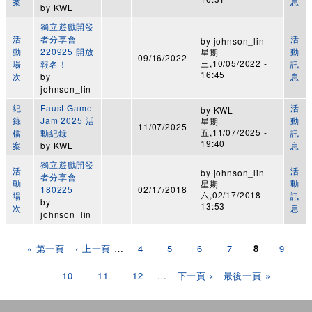
案
息
by
KWL
獨立遊戲開發
活
者分享會
活
by
johnson_lin
動
220925 開放
動
星期
09/16/2022
三,10/05/2022 -
場
報名！
訊
16:45
次
by
息
johnson_lin
紀
Faust Game
活
by
KWL
錄
Jam 2025 活
動
星期
11/07/2025
五,11/07/2025 -
檔
動紀錄
訊
19:40
案
by
KWL
息
獨立遊戲開發
活
活
by
johnson_lin
者分享會
動
動
星期
180225
02/17/2018
六,02/17/2018 -
場
訊
by
13:53
次
息
johnson_lin
頁面
« 第一頁
‹ 上一頁
…
4
5
6
7
8
9
10
11
12
…
下一頁 ›
最後一頁 »