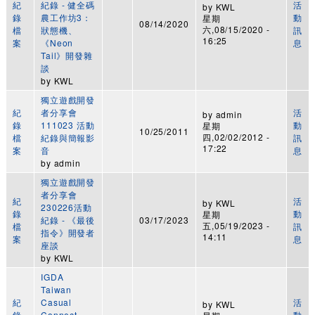
紀
紀錄 - 健全碼
活
by
KWL
錄
農工作坊3：
動
星期
08/14/2020
六,08/15/2020 -
檔
狀態機、
訊
16:25
案
《Neon
息
Tail》開發雜
談
by
KWL
獨立遊戲開發
紀
者分享會
活
by
admin
錄
111023 活動
動
星期
10/25/2011
四,02/02/2012 -
檔
紀錄與簡報影
訊
17:22
案
音
息
by
admin
獨立遊戲開發
者分享會
紀
活
by
KWL
230226活動
錄
動
星期
紀錄 - 《最後
03/17/2023
五,05/19/2023 -
檔
訊
指令》開發者
14:11
案
息
座談
by
KWL
IGDA
Taiwan
紀
Casual
活
by
KWL
錄
Connect
動