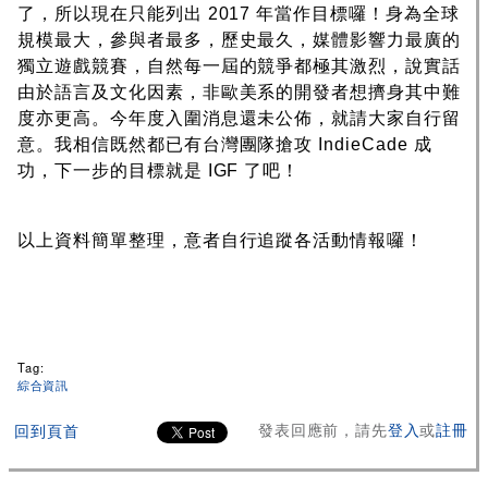
了，所以現在只能列出 2017 年當作目標囉！身為全球
規模最大，參與者最多，歷史最久，媒體影響力最廣的
獨立遊戲競賽，自然每一屆的競爭都極其激烈，說實話
由於語言及文化因素，非歐美系的開發者想擠身其中難
度亦更高。今年度入圍消息還未公佈，就請大家自行留
意。我相信既然都已有台灣團隊搶攻 IndieCade 成
功，下一步的目標就是 IGF 了吧！
以上資料簡單整理，意者自行追蹤各活動情報囉！
Tag:
綜合資訊
發表回應前，請先
登入
或
註冊
回到頁首