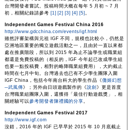
台灣開發者嘗試。投稿時間大概在每年 5 月初 ~ 7 月
初，相關紀錄請參考
[1]
[2]
[3]
[4]
[5]
。
Independent Games Festival China 2016
http://www.gdcchina.com/events/igf.html
雖然評審架構與元祖 IGF 不同，規模也比較小，仍然是
亞洲地區重要的獨立遊戲活動之一，且由於一直以來都
處在推廣階段，所以到 2015 年為止不論學生或職業組
都還是免費投稿的（相反的，IGF 今年起已改成學生組
也要一點投稿費，相對的略降職業組費用），大約截止
時間在七月中旬。台灣過去也已有不少學生團隊入圍
IGF China，包括今年南台科大的學生作品《
儺姬幻想
─武風傳
》；另外由日頭遊戲製作的《
說劍
》更是首度
台灣職業組團隊入圍，還獲得「最佳行動遊戲獎」，相
關經驗可以
參考開發者陳禮國的分享
。
Independent Games Festival 2017
http://www.igf.com
沒錯，2016 年的 IGF 已早早於 2015 年 10 月底截止