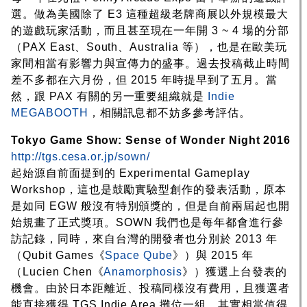
選。做為美國除了 E3 這種超級老牌商展以外規模最大
的遊戲玩家活動，而且甚至現在一年開 3 ~ 4 場的分部
（PAX East、South、Australia 等），也是在歐美玩
家間相當有影響力與宣傳力的盛事。過去投稿截止時間
差不多都在六月份，但 2015 年時提早到了五月。當
然，跟 PAX 有關的另一重要組織就是
Indie
MEGABOOTH
，相關訊息都不妨多參考評估。
Tokyo Game Show: Sense of Wonder Night 2016
http://tgs.cesa.or.jp/sown/
起始源自前面提到的 Experimental Gameplay
Workshop，這也是鼓勵實驗型創作的發表活動，原本
是如同 EGW 般沒有特別頒獎的，但是自前兩屆起也開
始規畫了正式獎項。SOWN 我們也是每年都會進行參
訪記錄，同時，來自台灣的開發者也分別於 2013 年
（Qubit Games《
Space Qube
》）與 2015 年
（Lucien Chen《
Anamorphosis
》）獲選上台發表的
機會。由於日本距離近、投稿同樣沒有費用，且獲選者
能直接獲得 TGS Indie Area 攤位一組，其實相當值得