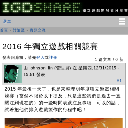
移
至
主
IGDSHARE
主選單
選單
內
獨
立
容
首頁
»
討論區
»
資訊交流
您在這裡
遊
戲
開
2016 年獨立遊戲相關競賽
發
者
發表回應前，請先
登入
或
註冊
分
1 篇文章 / 0 新
享
由
johnson_lin
(管理員) 在 星期四,12/31/2015 -
會
19:51 發表
#1
2015 年最後一天了，也是來整理明年度獨立遊戲相關
競賽（當然不限於以下提及，只是這些我們是過去一直
關注到現在的）的一些時間表跟注意事項，可以的話，
試著把他們排入遊戲製作的行程中吧！