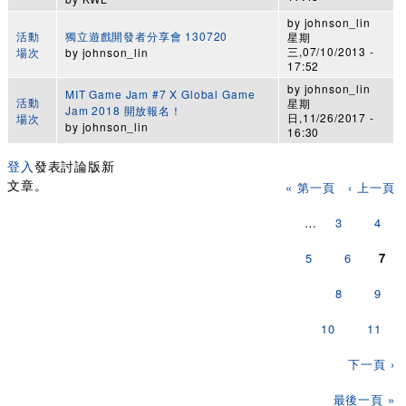
by
johnson_lin
活動
獨立遊戲開發者分享會 130720
星期
三,07/10/2013 -
場次
by
johnson_lin
17:52
by
johnson_lin
MIT Game Jam #7 X Global Game
活動
星期
Jam 2018 開放報名！
日,11/26/2017 -
場次
by
johnson_lin
16:30
登入
發表討論版新
頁面
文章。
« 第一頁
‹ 上一頁
…
3
4
5
6
7
8
9
10
11
下一頁 ›
最後一頁 »