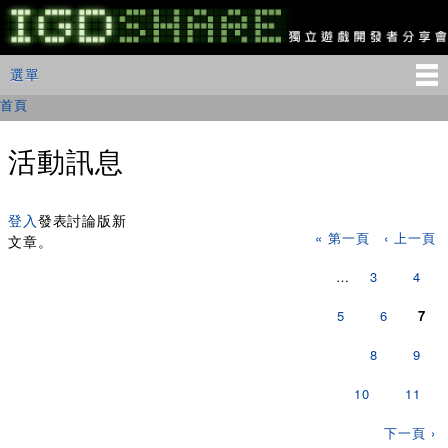
移
至
主
IGDSHARE
主選單
選單
內
獨
立
容
首頁
您在這裡
遊
戲
開
活動訊息
發
者
頁面
分
享
登入
發表討論版新
« 第一頁
‹ 上一頁
會
文章。
…
3
4
5
6
7
8
9
10
11
下一頁 ›