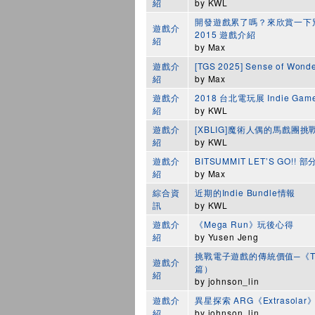
紹
by
KWL
開發遊戲累了嗎？來欣賞一下別人的
遊戲介
2015 遊戲介紹
紹
by
Max
遊戲介
[TGS 2025] Sense of Won
紹
by
Max
遊戲介
2018 台北電玩展 Indie Game
紹
by
KWL
遊戲介
[XBLIG]魔術人偶的馬戲團挑戰《C
紹
by
KWL
遊戲介
BITSUMMIT LET’S GO!
紹
by
Max
綜合資
近期的Indie Bundle情報
訊
by
KWL
遊戲介
《Mega Run》玩後心得
紹
by
Yusen Jeng
挑戰電子遊戲的傳統價值─《Th
遊戲介
篇）
紹
by
johnson_lin
遊戲介
異星探索 ARG《Extrasola
紹
by
johnson_lin