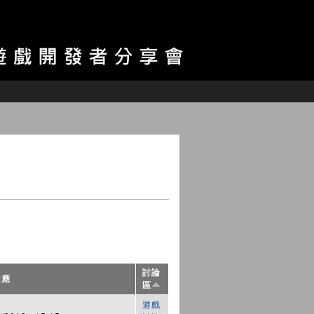
討論
回應
區
遊戲