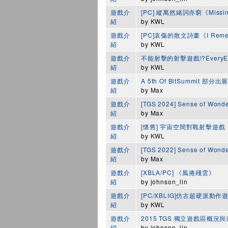
遊戲介
[PC] 縱萬然緒詞亦窮《Missi
紹
by
KWL
遊戲介
[PC]哀傷的散文詩畫《I Remem
紹
by
KWL
遊戲介
不能射擊的射擊遊戲!?EveryE
紹
by
KWL
遊戲介
A 5th Of BitSummit 
紹
by
Max
遊戲介
[TGS 2024] Sense of Won
紹
by
Max
遊戲介
[懷舊] 宇宙空間對戰射擊遊戲《
紹
by
KWL
遊戲介
[TGS 2022] Sense of Won
紹
by
Max
遊戲介
[XBLA/PC] 《風捲殘雲》
紹
by
johnson_lin
遊戲介
[PC/XBLIG]仿古超硬派動作
紹
by
KWL
遊戲介
2015 TGS 獨立遊戲區概況與遊
紹
by
johnson_lin