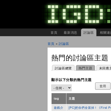
主選單
首頁
最新消息
討論區
相關連
IGDSHARE
獨
首頁
»
討論區
立
您在這裡
遊
戲
熱門的討論區主題
開
發
者
主要索引標籤
(作用中頁籤)
討論區總覽
熱門主題
未回應
分
享
會
顯示以下分類的熱門主題
tag
主題
遊戲介
[PC]把你們全當掉！《First Per