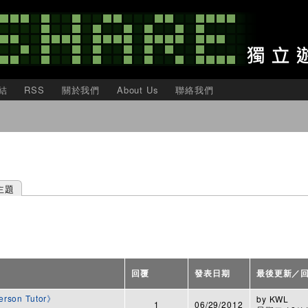
移
至
主
內
容
結
RSS
關於我們
About Us
聯絡我們
主題
回覆
發表日期
最後更新／
son Tutor》
by
KWL
1
06/29/2012