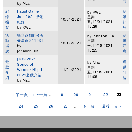
討
by
Max
紀
Faust Game
活
by
KWL
錄
Jam 2021 活動
動
星期
10/01/2021
五,10/01/2021 -
檔
紀錄
訊
16:29
案
by
KWL
息
活
獨立遊戲開發者
活
by
johnson_lin
動
分享會 211031
動
星期
10/18/2021
一,10/18/2021 -
場
by
訊
10:25
次
johnson_lin
息
[TGS 2021]
遊
遊
by
Max
Sense of
戲
戲
星期
Wonder Night
11/01/2021
五,11/05/2021 -
介
討
2021遊戲介紹
14:08
紹
論
by
Max
頁面
« 第一頁
‹ 上一頁
…
19
20
21
22
23
24
25
26
27
…
下一頁 ›
最後一頁 »