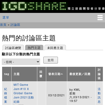
移
至
主
IGDSHARE
主選單
選單
內
獨
立
容
首頁
»
討論區
您在這裡
遊
戲
開
熱門的討論區主題
發
者
主要索引標籤
(作用中頁籤)
討論區總覽
熱門主題
未回應主題
分
享
顯示以下分類的熱門主題
會
討
回
tag
主題
發表日期
最後更新／回應
論
覆
區
MIT Game
紀
Jam #10 X
活
by
KWL
錄
Global Game
動
星期
03/12/2021
六,03/13/2021 -
檔
Jam 2021活動
訊
19:57
案
紀錄
息