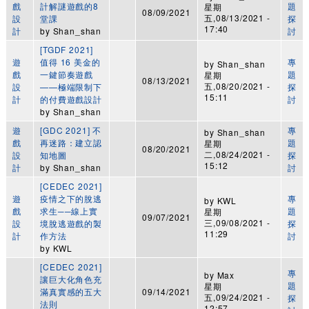
戲
計解謎遊戲的8
題
星期
08/09/2021
五,08/13/2021 -
設
堂課
探
17:40
計
by
Shan_shan
討
[TGDF 2021]
遊
值得 16 美金的
專
by
Shan_shan
戲
一鍵節奏遊戲
題
星期
08/13/2021
五,08/20/2021 -
設
——極端限制下
探
15:11
計
的付費遊戲設計
討
by
Shan_shan
遊
[GDC 2021] 不
專
by
Shan_shan
戲
再迷路：建立認
題
星期
08/20/2021
二,08/24/2021 -
設
知地圖
探
15:12
計
by
Shan_shan
討
[CEDEC 2021]
遊
疫情之下的脫逃
專
by
KWL
戲
求生──線上實
題
星期
09/07/2021
三,09/08/2021 -
設
境脫逃遊戲的製
探
11:29
計
作方法
討
by
KWL
[CEDEC 2021]
專
by
Max
讓巨大化角色充
題
星期
滿真實感的五大
09/14/2021
五,09/24/2021 -
探
法則
12:57