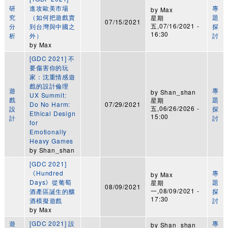
研
進攻歐美市場
專
by
Max
究
（如何把遊戲賣
題
星期
07/15/2021
五,07/16/2021 -
分
到台灣與中國之
探
16:30
析
外）
討
by
Max
[GDC 2021] 不
要傷害你的玩
家：沈重情感遊
戲的設計倫理
遊
專
by
Shan_shan
UX Summit:
戲
題
星期
Do No Harm:
07/29/2021
五,06/26/2026 -
設
探
Ethical Design
15:00
計
討
for
Emotionally
Heavy Games
by
Shan_shan
[GDC 2021]
《Hundred
專
by
Max
Days》從葡萄
題
星期
08/09/2021
一,08/09/2021 -
酒產區誕生的釀
探
17:30
酒模擬遊戲
討
by
Max
遊
[GDC 2021] 設
專
by
Shan_shan