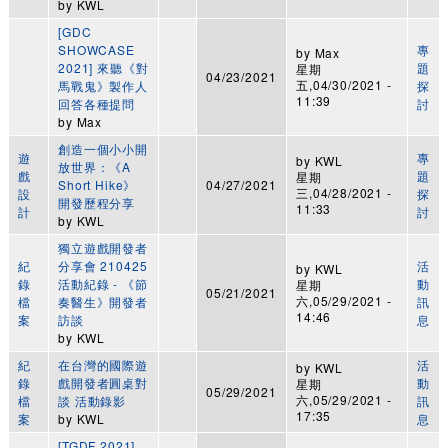
by
KWL
[GDC
SHOWCASE
專
by
Max
2021] 來聽《對
題
星期
04/23/2021
五,04/30/2021 -
馬戰鬼》製作人
探
11:39
回答各種提問
討
by
Max
創造一個小小開
遊
專
by
KWL
放世界：《A
戲
題
星期
Short Hike》
04/27/2021
三,04/28/2021 -
設
探
開發歷程分享
11:33
計
討
by
KWL
獨立遊戲開發者
紀
分享會 210425
活
by
KWL
錄
活動紀錄 - 《節
動
星期
05/21/2021
六,05/29/2021 -
檔
奏醫生》開發者
訊
14:46
案
訪談
息
by
KWL
紀
在台灣的國際遊
活
by
KWL
錄
戲開發者圓桌對
動
星期
05/29/2021
六,05/29/2021 -
檔
談 活動錄影
訊
17:35
案
by
KWL
息
[TGDF 2021]